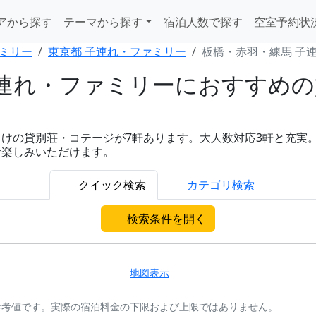
アから探す
テーマから探す
宿泊人数で探す
空室予約状
ミリー
東京都 子連れ・ファミリー
板橋・赤羽・練馬 子
連れ・ファミリーにおすすめの
の貸別荘・コテージが7軒あります。大人数対応3軒と充実。1人あ
お楽しみいただけます。
クイック検索
カテゴリ検索
検索条件を開く
地図表示
参考値です。実際の宿泊料金の下限および上限ではありません。