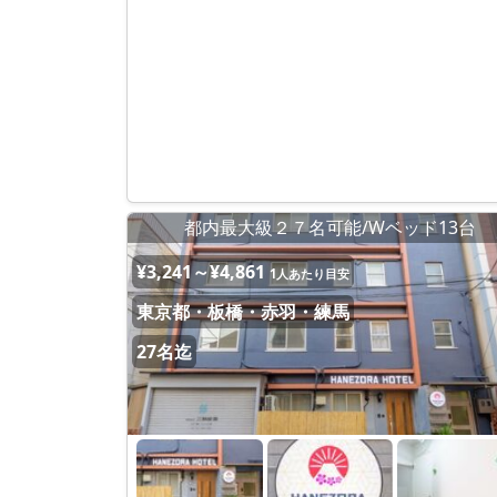
都内最大級２７名可能/Wベッド13台
¥3,241～¥4,861
1人あたり目安
東京都・板橋・赤羽・練馬
27名迄