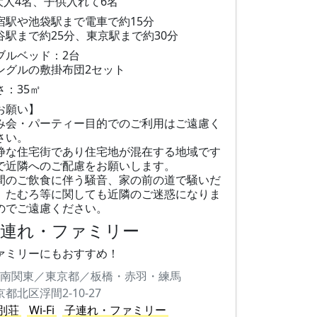
大人4名、子供入れて6名
宿駅や池袋駅まで電車で約15分
谷駅まで約25分、東京駅まで約30分
ブルベッド：2台
ングルの敷掛布団2セット
さ：35㎡
お願い】
み会・パーティー目的でのご利用はご遠慮く
さい。
静な住宅街であり住宅地が混在する地域です
で近隣へのご配慮をお願いします。
間のご飲食に伴う騒音、家の前の道で騒いだ
、たむろ等に関しても近隣のご迷惑になりま
のでご遠慮ください。
子連れ・ファミリー
ァミリーにもおすすめ！
南関東／東京都／板橋・赤羽・練馬
京都北区浮間2-10-27
別荘
Wi-Fi
子連れ・ファミリー