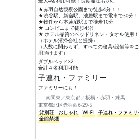
最大4名利用可能！長期滞在もOK。
★赤羽自然観察公園まで徒歩4分！！
★渋谷駅、新宿駅、池袋駅まで電車で30分！
★物件から本蓮沼駅まで徒歩10分！
★ コンビニまで徒歩4分!
★ ホテル品質のベッドリネン・タオル使用！
（ホテル清掃会社と提携）
（人数に関わらず、すべての寝具/設備等を
用頂けます）
ダブルベッド×2
合計４名利用可能
子連れ・ファミリー
ファミリーにも！
南関東／東京都／板橋・赤羽・練馬
東京都北区赤羽西6-29-5
貸別荘
おしゃれ
Wi-Fi
子連れ・ファミリ
全館禁煙