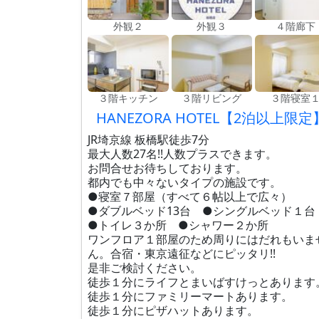
外観２
外観３
４階廊下
３階キッチン
３階リビング
３階寝室
HANEZORA HOTEL【2泊以上限定
JR埼京線 板橋駅徒歩7分
最大人数27名!!人数プラスできます。
お問合せお待ちしております。
都内でも中々ないタイプの施設です。
●寝室７部屋（すべて６帖以上で広々）
●ダブルベッド13台 ●シングルベッド１台
●トイレ３か所 ●シャワー２か所
ワンフロア１部屋のため周りにはだれもいま
ん。合宿・東京遠征などにピッタリ!!
是非ご検討ください。
徒歩１分にライフとまいばすけっとあります
徒歩１分にファミリーマートあります。
徒歩１分にピザハットあります。