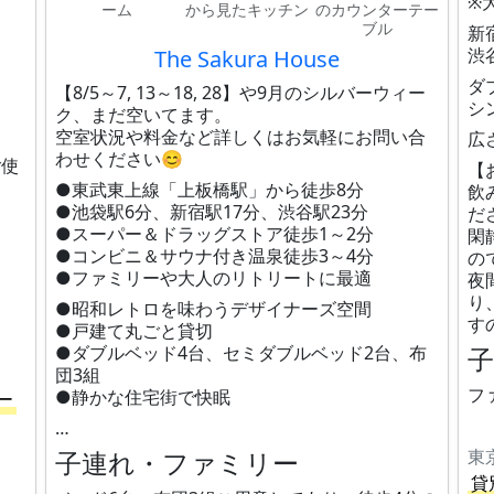
※
ーム
から見たキッチン
のカウンターテー
ブル
新
渋
The Sakura House
ダ
【8/5～7, 13～18, 28】や9月のシルバーウィー
シ
ク、まだ空いてます。
空室状況や料金など詳しくはお気軽にお問い合
広
わせください😊
ご使
【
●東武東上線「上板橋駅」から徒歩8分
飲
●池袋駅6分、新宿駅17分、渋谷駅23分
だ
●スーパー＆ドラッグストア徒歩1～2分
閑
●コンビニ＆サウナ付き温泉徒歩3～4分
の
●ファミリーや大人のリトリートに最適
夜
り
●昭和レトロを味わうデザイナーズ空間
す
●戸建て丸ごと貸切
●ダブルベッド4台、セミダブルベッド2台、布
団3組
フ
●静かな住宅街で快眠
ー
…
子連れ・ファミリー
東
貸