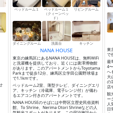
ベッドルーム１
ベッドルーム１
リビングルーム
（クィーンベッ
ド）
１
】
ダイニングルーム
洗面台
キッチン
東
NANA HOUSE
で
東京の練馬区にあるNANA HOUSEは、無料WiFi
最
と洗濯機を提供しており、近くには唐澤博物館
4
があります。このアパートメントからToyotama
へ
Parkまで徒歩12分、練馬区立学田公園野球場ま
大
で1.1kmです。
の
せ
ベッドルーム2室、薄型テレビ、ダイニングエリ
店
ア、キッチン（冷蔵庫、電子レンジ付）が備わ
観
るエアコン付きのアパートメントです。
ー
。
NANA HOUSEのそばには中野区立歴史民俗資料
人
館、To Shrine、Nerima Otori Shrineなどの人
日
気観光スポットがあります。この宿泊施設から