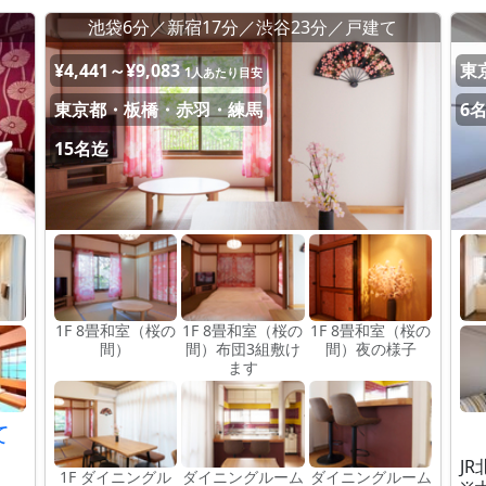
池袋6分／新宿17分／渋谷23分／戸建て
¥4,441～¥9,083
東
1人あたり目安
東京都・板橋・赤羽・練馬
6
15名迄
1F 8畳和室（桜の
1F 8畳和室（桜の
1F 8畳和室（桜の
間）
間）布団3組敷け
間）夜の様子
ます
て
J
1F ダイニングル
ダイニングルーム
ダイニングルーム