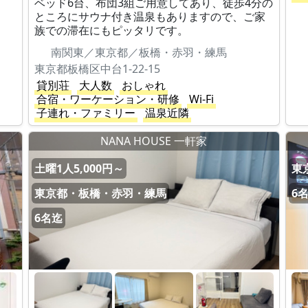
ベッド6台、布団3組ご用意してあり、徒歩4分の
ところにサウナ付き温泉もありますので、ご家
族での滞在にもピッタリです。
南関東／東京都／板橋・赤羽・練馬
東京都板橋区中台1-22-15
貸別荘
大人数
おしゃれ
合宿・ワーケーション・研修
Wi-Fi
子連れ・ファミリー
温泉近隣
NANA HOUSE 一軒家
土曜1人5,000円～
東
東京都・板橋・赤羽・練馬
6
6名迄