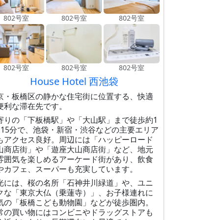
802号室
802号室
802号室
802号室
802号室
802号室
House Hotel 西池袋
京・板橋区の静かな住宅街に位置する、快適
便利な滞在先です。
寄りの「下板橋駅」や「大山駅」まで徒歩約1
〜15分で、池袋・新宿・渋谷などの主要エリア
もアクセス良好。周辺には「ハッピーロード
山商店街」や「遊座大山商店街」など、地元
雰囲気を楽しめるアーケード街があり、飲食
やカフェ、スーパーも充実しています。
光には、桜の名所「石神井川緑道」や、ユニ
クな「東京大仏（乗蓮寺）」、お子様連れに
気の「板橋こども動物園」などが徒歩圏内。
常の買い物にはコンビニやドラッグストアも