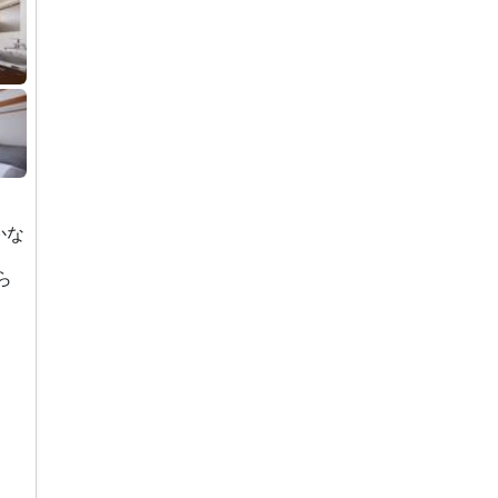
かな
ら
。