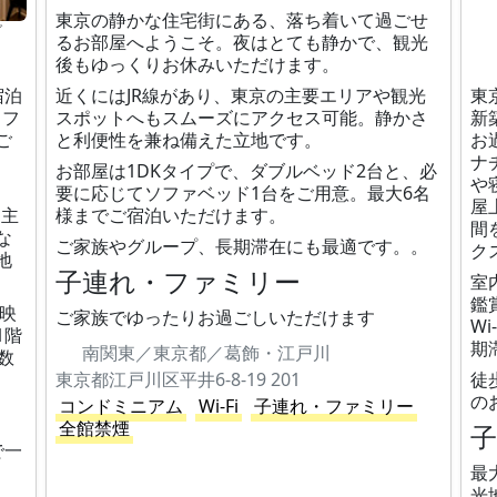
東京の静かな住宅街にある、落ち着いて過ごせ
グ
るお部屋へようこそ。夜はとても静かで、観光
後もゆっくりお休みいただけます。
宿泊
近くにはJR線があり、東京の主要エリアや観光
東
。フ
スポットへもスムーズにアクセス可能。静かさ
新
ご
と利便性を兼ね備えた立地です。
お
ナ
お部屋は1DKタイプで、ダブルベッド2台と、必
や
要に応じてソファベッド1台をご用意。最大6名
屋
内主
様までご宿泊いただけます。
間
な
ご家族やグループ、長期滞在にも最適です。。
ク
地
子連れ・ファミリー
室
鑑
は映
ご家族でゆったりお過ごしいただけます
W
1階
期
南関東／東京都／葛飾・江戸川
数
東京都江戸川区平井6-8-19 201
徒
の
コンドミニアム
Wi-Fi
子連れ・ファミリー
全館禁煙
で一
最
、
光