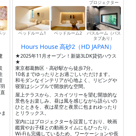
プロジェクター
ベッ
ベッドルーム1
ベッドルーム2
バスルーム（バス
タブあり）
Hours House 高砂2（HD JAPAN）
建
★2025年11月オープン！新築3LDK貸切ハウス
★
談
東京都葛飾区・高砂駅から徒歩7分。
住
10名までゆったりとお過ごしいただけます。
程
和モダンなインテリアが心地よく、リビングや
/羽
寝室はシンプルで開放的な空間。
車直
屋上テラスから、スカイツリーを望む開放的な
景色をお楽しみ、昼は風を感じながら語らいの
ひとときを、夜は星空と夜景に包まれゆったり
いま
とリラックス。
室内にはプロジェクターを設置しており、映画
鑑賞やお子様との動画タイムにもぴったり。
Wi-Fiも完備しているため、ワーケーションや長