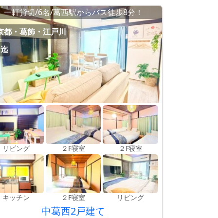
一軒貸切/6名/葛西駅からバス徒歩8分！
京都・葛飾・江戸川
名迄
リビング
２F寝室
２F寝室
キッチン
２F寝室
リビング
中葛西2戸建て