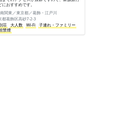
どにおすすめです。
南関東／東京都／葛飾・江戸川
京都葛飾区高砂7-2-3
別荘
大人数
Wi-Fi
子連れ・ファミリー
館禁煙