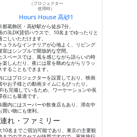
（プロジェクター
使用時）
Hours House 高砂1
京都葛飾区・高砂駅から徒歩7分。
築の3LDK貸切ハウスで、10名までゆったりと
過ごしいただけます。
チュラルなインテリアが心地よく、リビング
寝室はシンプルで開放的な空間。
上スペースでは、風を感じながら語らいの時
を楽しんだり、夜には星を眺めながらリラッ
スすることもできます。
内にはプロジェクターを設置しており、映画
賞やお子様との動画タイムにもぴったり。
i-Fiも完備しているため、ワーケーションや長
滞在にも最適です。
歩圏内にはスーパーや飲食店もあり、滞在中
お買い物にも便利。
子連れ・ファミリー
大10名までご宿泊可能であり、東京の主要観
地までのアクセスが抜群ですので、家族旅行