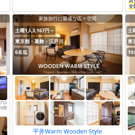
貸
全
家族旅行に最適な広々空間
土曜1人3,167円～
土曜
東京都・葛飾・江戸川
東
6名迄
1
プロ
リ
利用
平井Warm Wooden Style