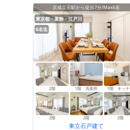
京成立石駅から徒歩7分/Max6名
東京都・葛飾・江戸川
6名迄
2階
1階 洗面所
1階 キッチ
2階
2階
2階
東立石戸建て