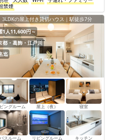
別荘
大人数
Wi-Fi
子連れ・ファミリー
館禁煙
3LDKの屋上付き貸切ハウス｜駅徒歩7分
1人11,600円～
京都・葛飾・江戸川
0名迄
ビングルーム
屋上（夜）
寝室
バスルーム
リビングルーム
キッチン