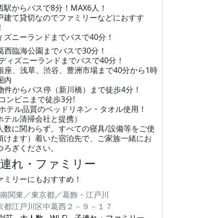
西駅からバスで8分！MAX6人！
戸建て貸切なのでファミリーなどにおすす
！
ィズニーランドまでバスで40分！
葛西臨海公園までバスで30分！
 ディズニーランドまでバスで40分！
銀座、浅草、渋谷、豊洲市場まで40分から1時
圏内
物件からバス停（新川橋）まで徒歩4分！
 コンビニまで徒歩3分!
 ホテル品質のベッドリネン・タオル使用！
ホテル清掃会社と提携）
人数に関わらず、すべての寝具/設備等をご使
頂けます）着いた宿泊先で、ご家族一緒にお
つろぎください。
子連れ・ファミリー
ァミリーにもおすすめ！
南関東／東京都／葛飾・江戸川
京都江戸川区中葛西２－９－１７