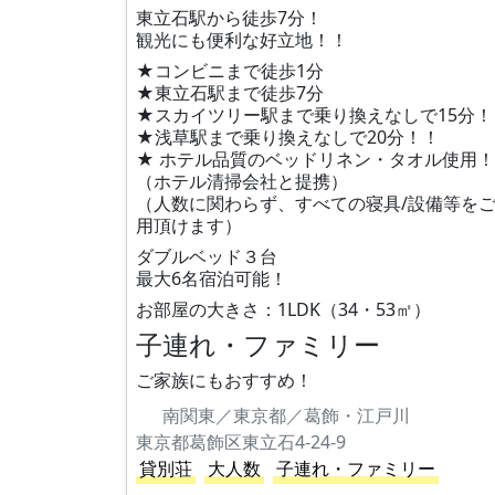
東立石駅から徒歩7分！
観光にも便利な好立地！！
★コンビニまで徒歩1分
★東立石駅まで徒歩7分
★スカイツリー駅まで乗り換えなしで15分！
★浅草駅まで乗り換えなしで20分！！
★ ホテル品質のベッドリネン・タオル使用！
（ホテル清掃会社と提携）
（人数に関わらず、すべての寝具/設備等を
用頂けます）
ダブルベッド３台
最大6名宿泊可能！
お部屋の大きさ：1LDK（34・53㎡）
子連れ・ファミリー
ご家族にもおすすめ！
南関東／東京都／葛飾・江戸川
東京都葛飾区東立石4-24-9
貸別荘
大人数
子連れ・ファミリー