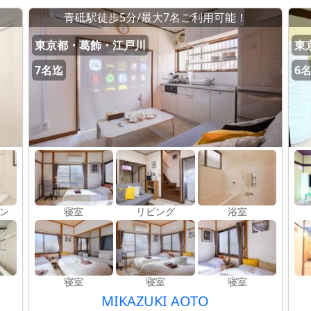
青砥駅徒歩5分/最大7名ご利用可能！
東京都・葛飾・江戸川
東
7名迄
6
ン
寝室
リビング
浴室
寝室
寝室
寝室
MIKAZUKI AOTO