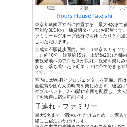
寝室
外観
ダイニン
Hours House Tateishi
東京都葛飾区立石に位置する、最大9名まで
可能な3LDKの一棟貸切タイプのお部屋です
ァミリーやグループ旅行でもゆったりとお過
しいただけます。
京成立石駅徒歩圏内。押上（東京スカイツリ
ー）約10分、浅草約15分、上野約20分と都
要観光地へのアクセスが良好。観光を楽しみ
がら、落ち着いた下町エリアに滞在できる立
です。
室内にはWi-Fiとプロジェクターを完備。夜
画鑑賞や団らんの時間を楽しめます。寝室は
ダブルベッド、2・3階に布団を配置し、大人
でも快適に宿泊可能です。
子連れ・ファミリー
最大9名までご宿泊いただけるため、ご家族
緒にご宿泊いただけます！
東京の主要観光地までのアクセスが良いので