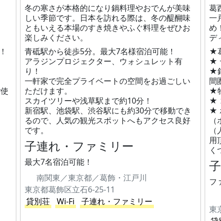
冬の寒さが本格的になり鍋料理やおでんが美味
葛
しい季節です。日本を訪れる際は、冬の醍醐味
一
ともいえる本場のすき焼きやふぐ料理をぜひお
め
楽しみください。
デ
！
青砥駅から徒歩5分。最大7名様宿泊可能！
★
アラジンプロジェクター、ウォシュレット有
★
り！
★
一軒家で完全プライベートの空間をお過ごしい
間
ご使
ただけます。
★
スカイツリーや浅草駅まで約10分！
★
新宿駅、池袋駅、渋谷駅にも約30分で移動でき
★
るので、人気の観光スポットへもアクセス良好
（
です。
（
用
子連れ・ファミリー
く
最大7名宿泊可能！
南関東／東京都／葛飾・江戸川
フ
東京都葛飾区立石6-25-11
貸別荘
Wi-Fi
子連れ・ファミリー
東