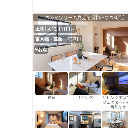
スカイツリーの見える貸切ハウス/駅近
土曜1人12,111円～
東京都・葛飾・江戸川
9名迄
寝室
リビング
リビングでは
ジェクターが
可能です