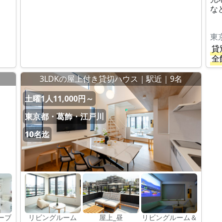
な
東
貸
全
3LDKの屋上付き貸切ハウス｜駅近｜9名
土曜1人11,000円～
東京都・葛飾・江戸川
10名迄
ーブ
リビングルーム
屋上_昼
リビングルーム＆