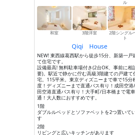
ル
和室
3階洋室
2階シングル
ト
Qiqi House
NEW! 東西線葛西駅から徒歩15分、新築一戸
て住宅です。
設備最高! 無料駐車場付き(2台OK、事前に相
要)。駅近で静かに佇む高級3階建ての戸建て
宅。115平米。東京ディズニーまで車で15分
度！ディズニーまで直通バス有り！成田空港
田空港直通バス有り！大手町/日本橋まで電
通！大人数におすすめです。
1階
ダブルルベッドとソファベットを2つ置いて
す
2階
リビングと広いキッチンがあります