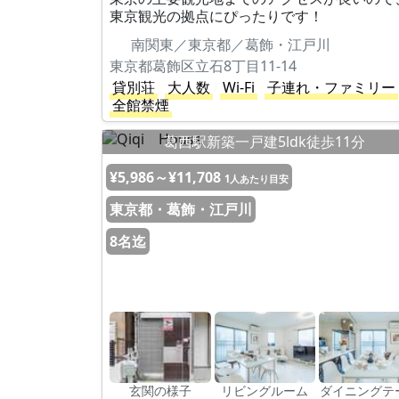
東京観光の拠点にぴったりです！
南関東／東京都／葛飾・江戸川
東京都葛飾区立石8丁目11-14
貸別荘
大人数
Wi-Fi
子連れ・ファミリー
全館禁煙
葛西駅新築一戸建5ldk徒歩11分
¥5,986～¥11,708
1人あたり目安
東京都・葛飾・江戸川
8名迄
玄関の様子
リビングルーム
ダイニングテ