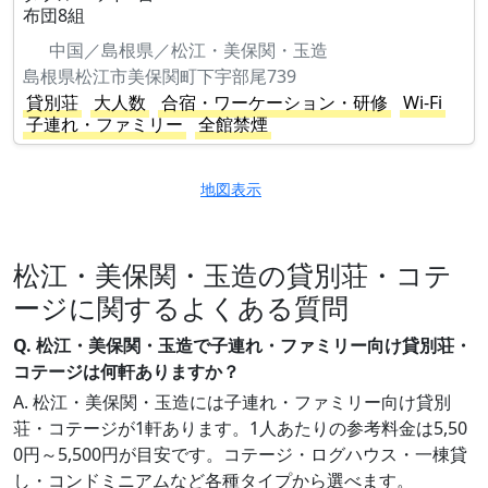
布団8組
中国／島根県／松江・美保関・玉造
島根県松江市美保関町下宇部尾739
貸別荘
大人数
合宿・ワーケーション・研修
Wi-Fi
子連れ・ファミリー
全館禁煙
地図表示
松江・美保関・玉造の貸別荘・コテ
ージに関するよくある質問
Q. 松江・美保関・玉造で子連れ・ファミリー向け貸別荘・
コテージは何軒ありますか？
A. 松江・美保関・玉造には子連れ・ファミリー向け貸別
荘・コテージが1軒あります。1人あたりの参考料金は5,50
0円～5,500円が目安です。コテージ・ログハウス・一棟貸
し・コンドミニアムなど各種タイプから選べます。