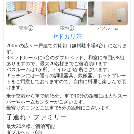
寝室②
寝室③
バスルーム
ヤドカリ荘
200㎡の広々一戸建ての貸切（無料駐車場4台）になりま
す。
3ベッドルームに6台のダブルベッド、和室に布団が8組
ありますので、最大20名様までご宿泊頂けます
バスルームは1か所、トイレは3か所ございます。
キッチンには一通りの調理器具、炊飯器、ホットプレー
トをご用意しておりますので、自由に料理も楽しんで頂
けます。
米子空港から車で約15分、車で10分の距離には大型スー
パーやホームセンターがございます。
最寄りのコンビニは車で5分の距離にございます。
子連れ・ファミリー
最大20名様ご宿泊可能
ダブルベッド6台