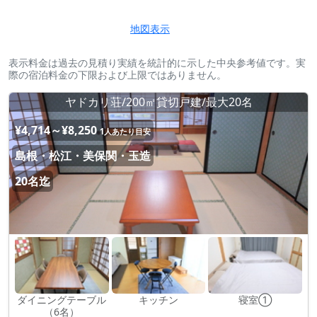
地図表示
表示料金は過去の見積り実績を統計的に示した中央参考値です。実
際の宿泊料金の下限および上限ではありません。
ヤドカリ荘/200㎡貸切戸建/最大20名
¥4,714～¥8,250
1人あたり目安
島根・松江・美保関・玉造
20名迄
ダイニングテーブル
キッチン
寝室①
（6名）