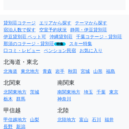
貸別荘コテージ
エリアから探す
テーマから探す
宿泊人数で探す
空室予約状況
静岡・伊豆貸別荘
伊豆貸別荘 ペット可
沖縄貸別荘
千葉コテージ・貸別荘
那須のコテージ・貸別荘
スキー特集
特集
口コミ・レビュー
ペンション民宿
お気に入り
北海道・東北
北海道
東北地方
青森
岩手
秋田
宮城
山形
福島
北関東
南関東
北関東地方
茨城
南関東地方
埼玉
千葉
東京
栃木
群馬
神奈川
甲信越
北陸
甲信越地方
山梨
北陸地方
富山
石川
福井
長野
新潟