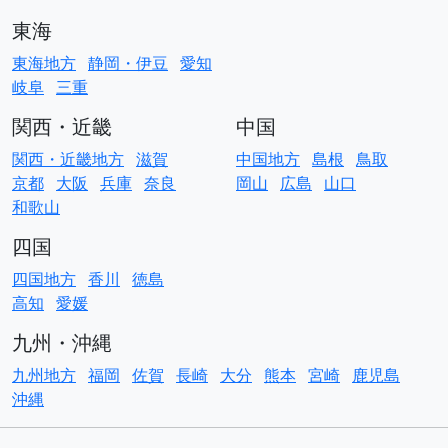
東海
東海地方
静岡・伊豆
愛知
岐阜
三重
関西・近畿
中国
関西・近畿地方
滋賀
中国地方
島根
鳥取
京都
大阪
兵庫
奈良
岡山
広島
山口
和歌山
四国
四国地方
香川
徳島
高知
愛媛
九州・沖縄
九州地方
福岡
佐賀
長崎
大分
熊本
宮崎
鹿児島
沖縄