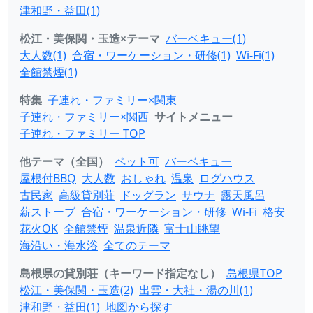
津和野・益田(1)
松江・美保関・玉造×テーマ
バーベキュー(1)
大人数(1)
合宿・ワーケーション・研修(1)
Wi-Fi(1)
全館禁煙(1)
特集
子連れ・ファミリー×関東
子連れ・ファミリー×関西
サイトメニュー
子連れ・ファミリー TOP
他テーマ（全国）
ペット可
バーベキュー
屋根付BBQ
大人数
おしゃれ
温泉
ログハウス
古民家
高級貸別荘
ドッグラン
サウナ
露天風呂
薪ストーブ
合宿・ワーケーション・研修
Wi-Fi
格安
花火OK
全館禁煙
温泉近隣
富士山眺望
海沿い・海水浴
全てのテーマ
島根県の貸別荘（キーワード指定なし）
島根県TOP
松江・美保関・玉造(2)
出雲・大社・湯の川(1)
津和野・益田(1)
地図から探す