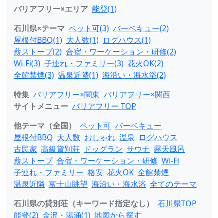
バリアフリー×エリア
能登(1)
石川県×テーマ
ペット可(3)
バーベキュー(2)
屋根付BBQ(1)
大人数(1)
ログハウス(1)
薪ストーブ(2)
合宿・ワーケーション・研修(2)
Wi-Fi(3)
子連れ・ファミリー(3)
花火OK(2)
全館禁煙(3)
温泉近隣(1)
海沿い・海水浴(2)
特集
バリアフリー×関東
バリアフリー×関西
サイトメニュー
バリアフリー TOP
他テーマ（全国）
ペット可
バーベキュー
屋根付BBQ
大人数
おしゃれ
温泉
ログハウス
古民家
高級貸別荘
ドッグラン
サウナ
露天風呂
薪ストーブ
合宿・ワーケーション・研修
Wi-Fi
子連れ・ファミリー
格安
花火OK
全館禁煙
温泉近隣
富士山眺望
海沿い・海水浴
全てのテーマ
石川県の貸別荘（キーワード指定なし）
石川県TOP
能登(2)
金沢・湯涌(1)
地図から探す