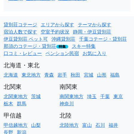
貸別荘コテージ
エリアから探す
テーマから探す
宿泊人数で探す
空室予約状況
静岡・伊豆貸別荘
伊豆貸別荘 ペット可
沖縄貸別荘
千葉コテージ・貸別荘
那須のコテージ・貸別荘
スキー特集
特集
口コミ・レビュー
ペンション民宿
お気に入り
北海道・東北
北海道
東北地方
青森
岩手
秋田
宮城
山形
福島
北関東
南関東
北関東地方
茨城
南関東地方
埼玉
千葉
東京
栃木
群馬
神奈川
甲信越
北陸
甲信越地方
山梨
北陸地方
富山
石川
福井
長野
新潟