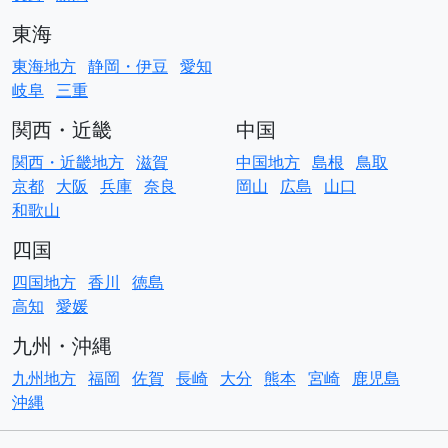
東海
東海地方
静岡・伊豆
愛知
岐阜
三重
関西・近畿
中国
関西・近畿地方
滋賀
中国地方
島根
鳥取
京都
大阪
兵庫
奈良
岡山
広島
山口
和歌山
四国
四国地方
香川
徳島
高知
愛媛
九州・沖縄
九州地方
福岡
佐賀
長崎
大分
熊本
宮崎
鹿児島
沖縄