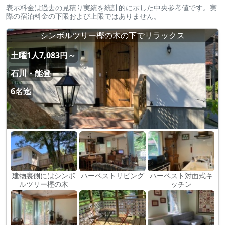
表示料金は過去の見積り実績を統計的に示した中央参考値です。実
際の宿泊料金の下限および上限ではありません。
シンボルツリー樫の木の下でリラックス
土曜1人7,083円～
石川・能登
6名迄
建物裏側にはシンボ
ハーベストリビング
ハーベスト対面式キ
ルツリー樫の木
ッチン