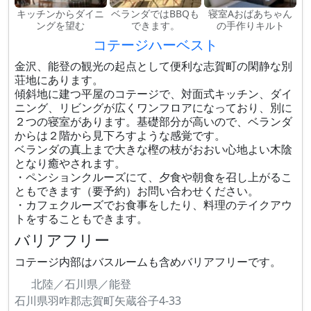
キッチンからダイニ
ベランダではBBQも
寝室Aおばあちゃん
ングを望む
できます。
の手作りキルト
コテージハーベスト
金沢、能登の観光の起点として便利な志賀町の閑静な別
荘地にあります。
傾斜地に建つ平屋のコテージで、対面式キッチン、ダイ
ニング、リビングが広くワンフロアになっており、別に
２つの寝室があります。基礎部分が高いので、ベランダ
からは２階から見下ろすような感覚です。
ベランダの真上まで大きな樫の枝がおおい心地よい木陰
となり癒やされます。
・ペンションクルーズにて、夕食や朝食を召し上がるこ
ともできます（要予約）お問い合わせください。
・カフェクルーズでお食事をしたり、料理のテイクアウ
トをすることもできます。
バリアフリー
コテージ内部はバスルームも含めバリアフリーです。
北陸／石川県／能登
石川県羽咋郡志賀町矢蔵谷子4-33