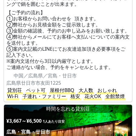
ングで鍋を囲むことが出来ます。
【ご予約の流れ】
①お客様からお問い合わせを 頂きます。
②弊社からお見積金額をご提示致します。
③金額の確認後、予約のお申し込みをお願い致します。
④弊社からメールにてお客様へ支払いについての案内文
を送付します。
⑤案内文記載のLINEにてお友達追加頂き必要事項をご
記入下さい。
※案内文送付から3日以内厳守とします。
ご連絡がない場合、予約をキャンセルとします。
中国／広島県／宮島・廿日市
広島県廿日市市友田1225
貸別荘
ペット可
屋根付BBQ
大人数
おしゃれ
Wi-Fi
子連れ・ファミリー
格安
花火OK
全館禁煙
時間を忘れる貸別荘
¥3,667～¥6,500
1人あたり目安
広島・宮島・廿日市