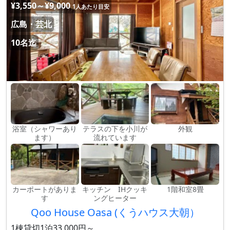
¥3,550～¥9,000
1人あたり目安
広島・芸北
10名迄
浴室（シャワーあり
テラスの下を小川が
外観
ます）
流れています
カーポートがありま
キッチン IHクッキ
1階和室8畳
す
ングヒーター
Qoo House Oasa (くうハウス大朝）
1棟貸切1泊33,000円～