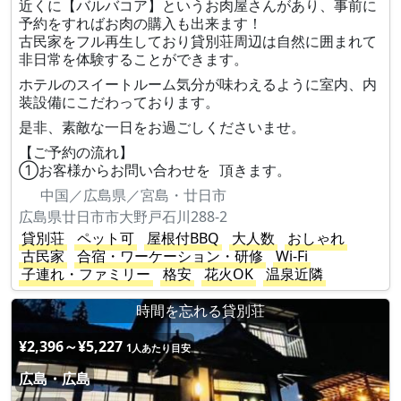
近くに【バルバコア】というお肉屋さんがあり、事前に
予約をすればお肉の購入も出来ます！
古民家をフル再生しており貸別荘周辺は自然に囲まれて
非日常を体験することができます。
ホテルのスイートルーム気分が味わえるように室内、内
装設備にこだわっております。
是非、素敵な一日をお過ごしくださいませ。
【ご予約の流れ】
①お客様からお問い合わせを 頂きます。
中国／広島県／宮島・廿日市
広島県廿日市市大野戸石川288-2
貸別荘
ペット可
屋根付BBQ
大人数
おしゃれ
古民家
合宿・ワーケーション・研修
Wi-Fi
子連れ・ファミリー
格安
花火OK
温泉近隣
時間を忘れる貸別荘
¥2,396～¥5,227
1人あたり目安
広島・広島