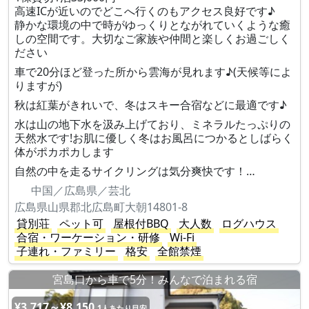
高速ICが近いのでどこへ行くのもアクセス良好です♪
静かな環境の中で時がゆっくりとながれていくような癒
しの空間です。大切なご家族や仲間と楽しくお過ごしく
ださい
車で20分ほど登った所から雲海が見れます♪(天候等によ
りますが)
秋は紅葉がきれいで、冬はスキー合宿などに最適です♪
水は山の地下水を汲み上げており、ミネラルたっぷりの
天然水です!お肌に優しく冬はお風呂につかるとしばらく
体がポカポカします
自然の中を走るサイクリングは気分爽快です！…
中国／広島県／芸北
広島県山県郡北広島町大朝14801-8
貸別荘
ペット可
屋根付BBQ
大人数
ログハウス
合宿・ワーケーション・研修
Wi-Fi
子連れ・ファミリー
格安
全館禁煙
宮島口から車で5分！みんなで泊まれる宿
¥3,717～¥8,150
1人あたり目安