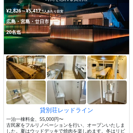
¥2,826～¥5,417
1人あたり目安
広島・宮島・廿日市
20名迄
貸別荘レッドライン
一泊一棟料金、55,000円〜
古民家をフルリノベーションを行い、オープンいたしま
した。夏はウッドデッキで焼肉を楽しめます。冬はリビ