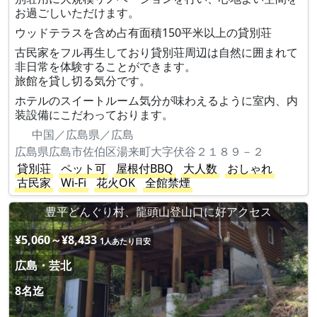
お過ごしいただけます。
ウッドテラスを含め占有面積150平米以上の貸別荘
古民家をフル再生しており貸別荘周辺は自然に囲まれて
非日常を体験することができます。
旅館を貸し切る気分です。
ホテルのスイートルーム気分が味わえるように室内、内
装設備にこだわっております。
中国／広島県／広島
広島県広島市佐伯区湯来町大字伏谷２１８９－２
貸別荘
ペット可
屋根付BBQ
大人数
おしゃれ
古民家
Wi-Fi
花火OK
全館禁煙
豊平どんぐり村、龍頭山登山口に好アクセス
¥5,060～¥8,433
1人あたり目安
広島・芸北
8名迄