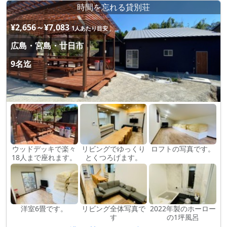
時間を忘れる貸別荘
¥2,656～¥7,083
1人あたり目安
広島・宮島・廿日市
9名迄
ウッドデッキで楽々
リビングでゆっくり
ロフトの写真です。
18人まで座れます。
とくつろげます。
洋室6畳です。
リビング全体写真で
2022年製のホーロー
す
の1坪風呂