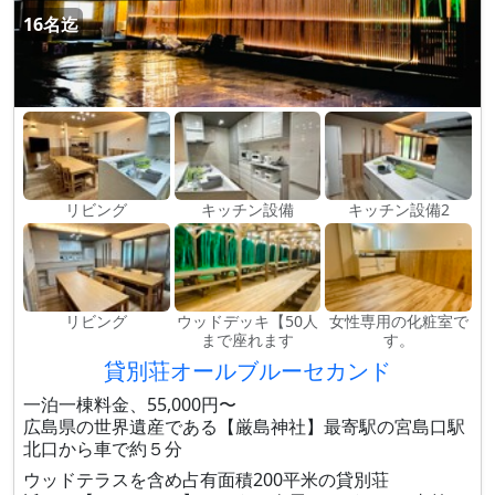
16名迄
リビング
キッチン設備
キッチン設備2
リビング
ウッドデッキ【50人
女性専用の化粧室で
まで座れます
す。
貸別荘オールブルーセカンド
一泊一棟料金、55,000円〜
広島県の世界遺産である【厳島神社】最寄駅の宮島口駅
北口から車で約５分
ウッドテラスを含め占有面積200平米の貸別荘