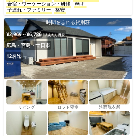
合宿・ワーケーション・研修
Wi-Fi
子連れ・ファミリー
格安
時間を忘れる貸別荘
¥2,969～¥6,786
1人あたり目安
広島・宮島・廿日市
12名迄
リビング
ロフト寝室
洗面脱衣所