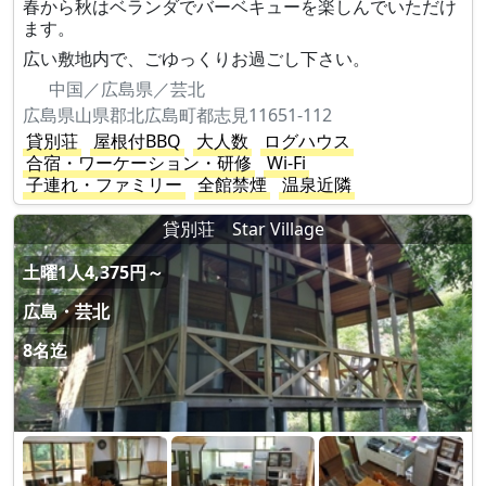
春から秋はベランダでバーベキューを楽しんでいただけ
ます。
広い敷地内で、ごゆっくりお過ごし下さい。
中国／広島県／芸北
広島県山県郡北広島町都志見11651-112
貸別荘
屋根付BBQ
大人数
ログハウス
合宿・ワーケーション・研修
Wi-Fi
子連れ・ファミリー
全館禁煙
温泉近隣
貸別荘 Star Village
土曜1人4,375円～
広島・芸北
8名迄