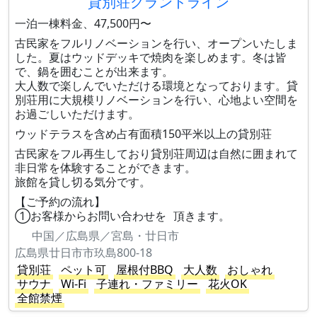
貸別荘グランドライン
一泊一棟料金、47,500円〜
古民家をフルリノベーションを行い、オープンいたしま
した。夏はウッドデッキで焼肉を楽しめます。冬は皆
で、鍋を囲むことが出来ます。
大人数で楽しんでいただける環境となっております。貸
別荘用に大規模リノベーションを行い、心地よい空間を
お過ごしいただけます。
ウッドテラスを含め占有面積150平米以上の貸別荘
古民家をフル再生しており貸別荘周辺は自然に囲まれて
非日常を体験することができます。
旅館を貸し切る気分です。
【ご予約の流れ】
①お客様からお問い合わせを 頂きます。
中国／広島県／宮島・廿日市
広島県廿日市市玖島800-18
貸別荘
ペット可
屋根付BBQ
大人数
おしゃれ
サウナ
Wi-Fi
子連れ・ファミリー
花火OK
全館禁煙