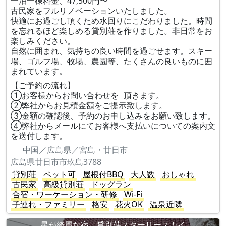
一泊一棟料金、47,500円〜
古民家をフルリノベーションいたしました。
快適にお過ごし頂くため水回りにこだわりました。時間
を忘れるほど楽しめる貸別荘を作りました。非日常をお
楽しみください。
自然に囲まれ、気持ちの良い時間を過ごせます。スキー
場、ゴルフ場、牧場、農園等、たくさんの良いものに囲
まれています。
【ご予約の流れ】
①お客様からお問い合わせを 頂きます。
②弊社からお見積金額をご提示致します。
③金額の確認後、予約のお申し込みをお願い致します。
④弊社からメールにてお客様へ支払いについての案内文
を送付します。
中国／広島県／宮島・廿日市
広島県廿日市市玖島3788
貸別荘
ペット可
屋根付BBQ
大人数
おしゃれ
古民家
高級貸別荘
ドッグラン
合宿・ワーケーション・研修
Wi-Fi
子連れ・ファミリー
格安
花火OK
温泉近隣
星が綺麗な宿 貸別荘スターリースカイ