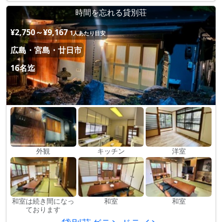
時間を忘れる貸別荘
¥2,750～¥9,167
1人あたり目安
広島・宮島・廿日市
16名迄
外観
キッチン
洋室
和室は続き間になっ
和室
和室
ております