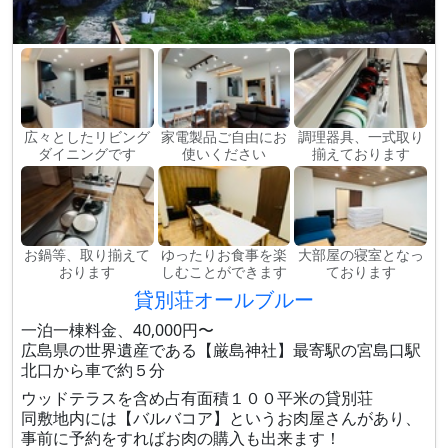
広々としたリビング
家電製品ご自由にお
調理器具、一式取り
ダイニングです
使いください
揃えております
お鍋等、取り揃えて
ゆったりお食事を楽
大部屋の寝室となっ
おります
しむことができます
ております
貸別荘オールブルー
一泊一棟料金、40,000円〜
広島県の世界遺産である【厳島神社】最寄駅の宮島口駅
北口から車で約５分
ウッドテラスを含め占有面積１００平米の貸別荘
同敷地内には【バルバコア】というお肉屋さんがあり、
事前に予約をすればお肉の購入も出来ます！