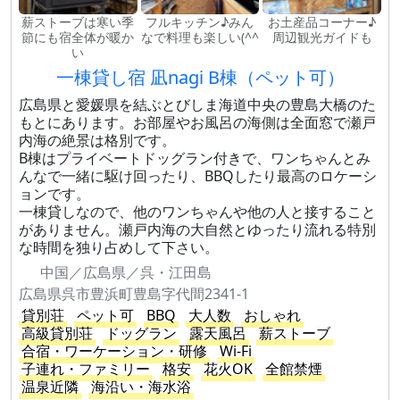
薪ストーブは寒い季
フルキッチン♪みん
お土産品コーナー♪
節にも宿全体が暖か
なで料理も楽しい(^^
周辺観光ガイドも
い
一棟貸し宿 凪nagi B棟（ペット可）
広島県と愛媛県を結ぶとびしま海道中央の豊島大橋のた
もとにあります。お部屋やお風呂の海側は全面窓で瀬戸
内海の絶景は格別です。
B棟はプライベートドッグラン付きで、ワンちゃんとみ
んなで一緒に駆け回ったり、BBQしたり最高のロケーシ
ョンです。
一棟貸しなので、他のワンちゃんや他の人と接すること
がありません。瀬戸内海の大自然とゆったり流れる特別
な時間を独り占めして下さい。
中国／広島県／呉・江田島
広島県呉市豊浜町豊島字代間2341-1
貸別荘
ペット可
BBQ
大人数
おしゃれ
高級貸別荘
ドッグラン
露天風呂
薪ストーブ
合宿・ワーケーション・研修
Wi-Fi
子連れ・ファミリー
格安
花火OK
全館禁煙
温泉近隣
海沿い・海水浴