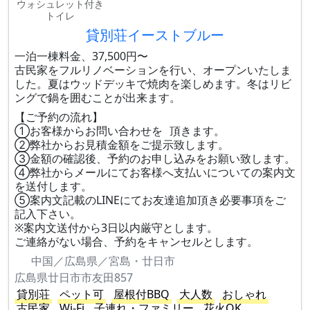
ウォシュレット付き
トイレ
貸別荘イーストブルー
一泊一棟料金、37,500円〜
古民家をフルリノベーションを行い、オープンいたしま
した。夏はウッドデッキで焼肉を楽しめます。冬はリビ
ングで鍋を囲むことが出来ます。
【ご予約の流れ】
①お客様からお問い合わせを 頂きます。
②弊社からお見積金額をご提示致します。
③金額の確認後、予約のお申し込みをお願い致します。
④弊社からメールにてお客様へ支払いについての案内文
を送付します。
⑤案内文記載のLINEにてお友達追加頂き必要事項をご
記入下さい。
※案内文送付から3日以内厳守とします。
ご連絡がない場合、予約をキャンセルとします。
中国／広島県／宮島・廿日市
広島県廿日市市友田857
貸別荘
ペット可
屋根付BBQ
大人数
おしゃれ
古民家
Wi-Fi
子連れ・ファミリー
花火OK