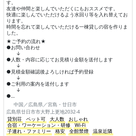
す。
友達や仲間と楽しんでいただくにもおススメです。
快適に楽しんでいただけるよう水回り等を入れ替えてお
ります。
時間を忘れて楽しんでいただける一棟貸しの宿を作りま
した。
★ご予約の流れ★
●お問い合わせ
↓
●人数・内容に応じてお見積り金額を送付します
↓
●見積金額確認後よろしければ予約登録
↓
●ご利用の案内を送付します
↓
●…
中国／広島県／宮島・廿日市
広島県廿日市市大野上更地2032-4
貸別荘
ペット可
大人数
おしゃれ
合宿・ワーケーション・研修
Wi-Fi
子連れ・ファミリー
格安
全館禁煙
温泉近隣