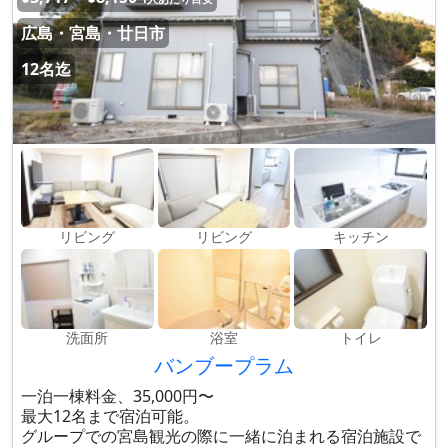
広島・宮島・廿日市
12名迄
リビング
リビング
キッチン
洗面所
浴室
トイレ
バンブープラム
一泊一棟料金、35,000円〜
最大12名まで宿泊可能。
グループでの宮島観光の際に一緒に泊まれる宿泊施設で