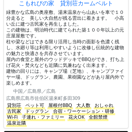
こもれびの家 貸別荘カームベルト
緑豊かな広島の奥座敷、湯来温泉から山あいを車で１０
分走ると 美しい大自然が残る雲出に着きます。 小高
い丘に建つ古民家を再生しました。
この建物は、明治時代に建てられた築１００年以上の元
庄屋屋敷です。
柱や梁などはできる限り活用し当時の面影を色濃く残
し、水廻り等は利用しやすいように改修し伝統的な建物
の魅力と快適さを共存させています。
屋内の食堂と屋外のウッドデッキでBBQができ、打ち上
げ花火・焚火なども近隣に気兼ねなく出来ます。
建物の回りには、キャンプ場（芝地）、キャンプファイ
ヤー場、ドッグラン、農園、果樹園などがあり屋内外で
楽しめます。
中国／広島県／広島
広島県広島市佐伯区湯来町多田309
貸別荘
ペット可
屋根付BBQ
大人数
おしゃれ
古民家
ドッグラン
合宿・ワーケーション・研修
Wi-Fi
子連れ・ファミリー
花火OK
全館禁煙
温泉近隣