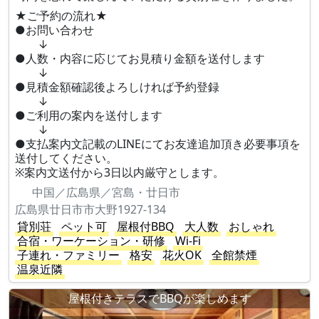
★ご予約の流れ★
●お問い合わせ
↓
●人数・内容に応じてお見積り金額を送付します
↓
●見積金額確認後よろしければ予約登録
↓
●ご利用の案内を送付します
↓
●支払案内文記載のLINEにてお友達追加頂き必要事項を
送付してください。
※案内文送付から3日以内厳守とします。
中国／広島県／宮島・廿日市
広島県廿日市市大野1927-134
貸別荘
ペット可
屋根付BBQ
大人数
おしゃれ
合宿・ワーケーション・研修
Wi-Fi
子連れ・ファミリー
格安
花火OK
全館禁煙
温泉近隣
屋根付きテラスでBBQが楽しめます