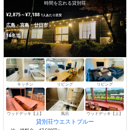
時間を忘れる貸別荘
¥2,875～¥7,188
1人あたり目安
広島・宮島・廿日市
16名迄
キッチン
リビング
リビング
ウッドデッキ【上】
風呂
ウッドデッキ【上】
貸別荘ウエストブルー