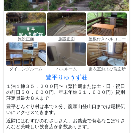
施設正面
施設正面
屋根付きバルコニー
ダイニングルーム
バスルーム
更衣室および洗面所
豊平りゅうず荘
１泊１棟３５，２００円〜（繁忙期または土・日・祝日
の前日５０，６００円、年末年始６１，６００円）貸別
荘定員最大８人まで
豊平どんぐり村は車で３分、龍頭山登山口までは尾根伝
いにアクセスできます。
近隣にはむすびのむさしさん、お蕎麦で有名なこぼりさ
んなど美味しい飲食店が多数あります。