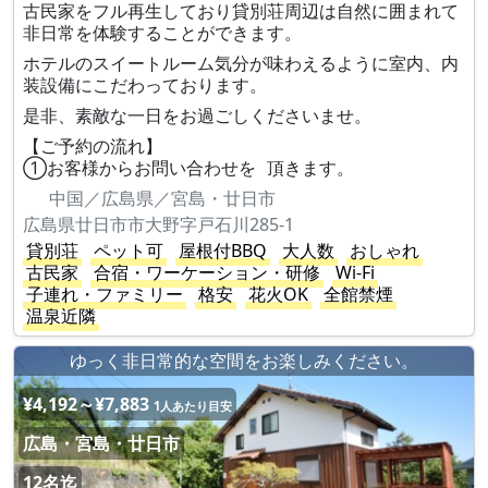
古民家をフル再生しており貸別荘周辺は自然に囲まれて
非日常を体験することができます。
ホテルのスイートルーム気分が味わえるように室内、内
装設備にこだわっております。
是非、素敵な一日をお過ごしくださいませ。
【ご予約の流れ】
①お客様からお問い合わせを 頂きます。
中国／広島県／宮島・廿日市
広島県廿日市市大野字戸石川285-1
貸別荘
ペット可
屋根付BBQ
大人数
おしゃれ
古民家
合宿・ワーケーション・研修
Wi-Fi
子連れ・ファミリー
格安
花火OK
全館禁煙
温泉近隣
ゆっく非日常的な空間をお楽しみください。
¥4,192～¥7,883
1人あたり目安
広島・宮島・廿日市
12名迄