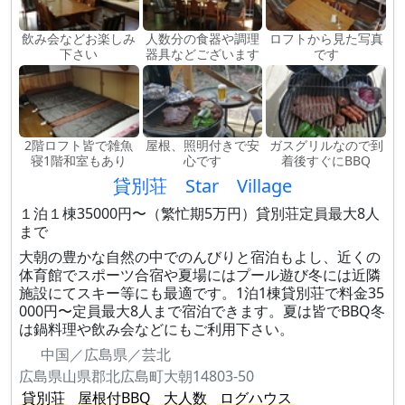
飲み会などお楽しみ
人数分の食器や調理
ロフトから見た写真
下さい
器具などございます
です
2階ロフト皆で雑魚
屋根、照明付きで安
ガスグリルなので到
寝1階和室もあり
心です
着後すぐにBBQ
貸別荘 Star Village
１泊１棟35000円〜（繁忙期5万円）貸別荘定員最大8人
まで
大朝の豊かな自然の中でのんびりと宿泊もよし、近くの
体育館でスポーツ合宿や夏場にはプール遊び冬には近隣
施設にてスキー等にも最適です。1泊1棟貸別荘で料金35
000円〜定員最大8人まで宿泊できます。夏は皆でBBQ冬
は鍋料理や飲み会などにもご利用下さい。
中国／広島県／芸北
広島県山県郡北広島町大朝14803-50
貸別荘
屋根付BBQ
大人数
ログハウス