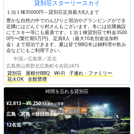
貸別荘スターリースカイ
１泊１棟35000円～貸別荘定員最大8人まで
豊かな自然の中でのんびりと宿泊やグランピングができ
近隣にはどんぐり村さんもございます。冬には近隣施設
にてスキー等にも最適です。１泊１棟貸別荘で料金3500
0円〜(繁忙期5万円)、定員8人（最大10名別途追加料
金）まで宿泊できます。夏は皆でBBQ冬は鍋料理や飲み
会などにもご利用下さい。
中国／広島県／芸北
広島県山県郡北広島町今吉田2475
貸別荘
屋根付BBQ
Wi-Fi
子連れ・ファミリー
花火OK
全館禁煙
時間を忘れる貸別荘
¥2,813～¥6,250
1人あたり目安
広島・宮島・廿日市
12名迄