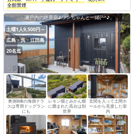
全館禁煙
瀬戸内の絶景宿♪ワンちゃんと一緒(^^♪
土曜1人9,500円～
広島・呉・江田島
20名迄
奥側B棟の海側テラ
レモン畑とみかん畑
玄関を入って土間ホ
スは専用ドッグラン
に囲まれた高台は別
ールから見渡した室
にも
世界
内