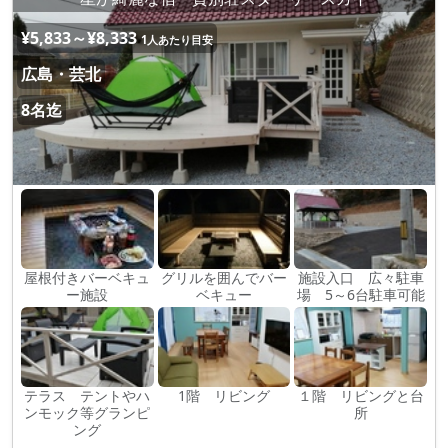
¥5,833～¥8,333
1人あたり目安
広島・芸北
8名迄
屋根付きバーベキュ
グリルを囲んでバー
施設入口 広々駐車
ー施設
ベキュー
場 5～6台駐車可能
テラス テントやハ
1階 リビング
１階 リビングと台
ンモック等グランピ
所
ング