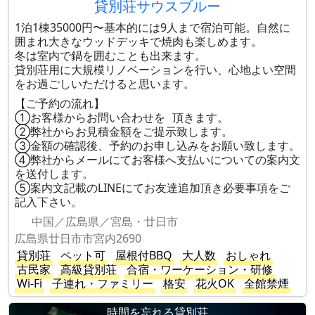
貸別荘サウスブルー
1泊1棟35000円〜基本的には9人まで宿泊可能。自然に
囲まれ大きなウッドデッキで焼肉も楽しめます。
冬は室内で鍋を囲むことも出来ます。
貸別荘用に大規模リノベーションを行い、心地よい空間
をお過ごしいただけると思います。
【ご予約の流れ】
①お客様からお問い合わせを 頂きます。
②弊社からお見積金額をご提示致します。
③金額の確認後、予約のお申し込みをお願い致します。
④弊社からメールにてお客様へ支払いについての案内文
を送付します。
⑤案内文記載のLINEにてお友達追加頂き必要事項をご
記入下さい。
中国／広島県／宮島・廿日市
広島県廿日市市宮内2690
貸別荘
ペット可
屋根付BBQ
大人数
おしゃれ
古民家
高級貸別荘
合宿・ワーケーション・研修
Wi-Fi
子連れ・ファミリー
格安
花火OK
全館禁煙
時間を忘れる貸別荘