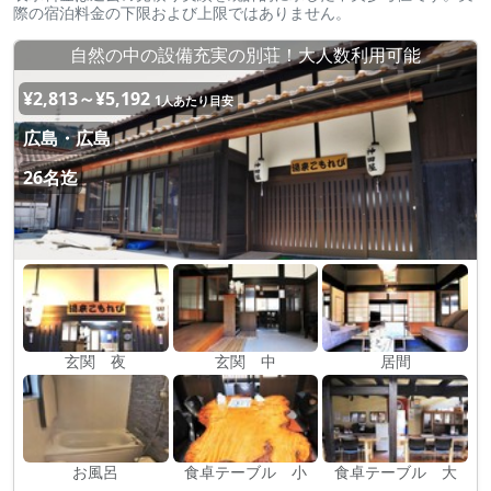
際の宿泊料金の下限および上限ではありません。
自然の中の設備充実の別荘！大人数利用可能
¥2,813～¥5,192
1人あたり目安
広島・広島
26名迄
玄関 夜
玄関 中
居間
お風呂
食卓テーブル 小
食卓テーブル 大