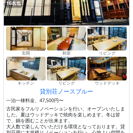
16名迄
玄関
和室
リビング
キッチン
リビング
ウッドデッキ
貸別荘ノースブルー
一泊一棟料金、47,500円〜
古民家をフルリノベーションを行い、オープンいたしま
した。夏はウッドデッキで焼肉を楽しめます。冬は皆
で、鍋を囲むことが出来ます。
大人数で楽しんでいただける環境となっております。貸
別荘用に大規模リノベーションを行い、心地よい空間を