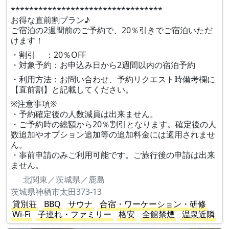
*********************************
お得な直前割プラン♪
ご宿泊の2週間前のご予約で、20％引きでご宿泊いただ
けます！
・割引 ：20％OFF
・対象予約：お申込み日から2週間以内の宿泊予約
・利用方法：お問い合わせ、予約リクエスト時備考欄に
【直前割】と記載してください。
※注意事項※
・予約確定後の人数減員は出来ません。
・ご予約時の総額から20％割引となります。確定後の人
数追加やオプション追加等の追加料金には適用されませ
ん。
・事前申請のみご利用可能です。ご旅行後の申請は出来
ません。
北関東／茨城県／鹿島
茨城県神栖市太田373-13
貸別荘
BBQ
サウナ
合宿・ワーケーション・研修
Wi-Fi
子連れ・ファミリー
格安
全館禁煙
温泉近隣