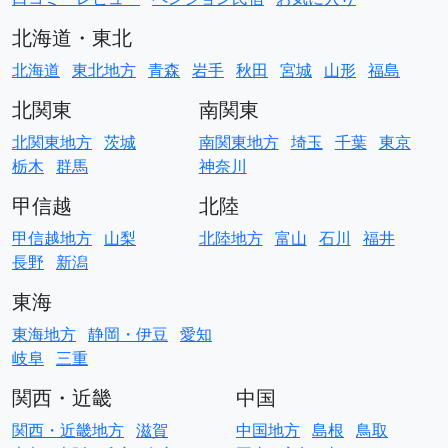
北海道・東北
北海道
東北地方
青森
岩手
秋田
宮城
山形
福島
北関東
南関東
北関東地方
茨城
南関東地方
埼玉
千葉
東京
栃木
群馬
神奈川
甲信越
北陸
甲信越地方
山梨
北陸地方
富山
石川
福井
長野
新潟
東海
東海地方
静岡・伊豆
愛知
岐阜
三重
関西・近畿
中国
関西・近畿地方
滋賀
中国地方
島根
鳥取