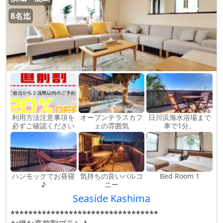
8名迄
利用方法注意事項を
オープンテラスカフ
日川浜海水浴場まで
必ずご確認ください
ェの雰囲気
車で1分。
ハンモックでお昼寝
気持ちの良いバルコ
Bed Room 1
♪
ニー
Seaside Kashima
*********************************