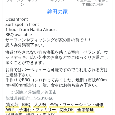
ン
で布団ご用意
鉾田の家
Oceanfront
Surf spot in front
1 hour from Narita Airport
BBQ available
サーフィンやフィッシングが家の目の前で！！
思う存分満喫下さい。
海遊びをされない方も海風を感じる室内、ベランダ、ウ
ッドデッキ、広い芝生のお庭などでごゆっくりお過ごし
頂くことができます。
お庭ではバーベキューも可能ですのでご利用される方は
ご連絡下さい。
手作りでBBQコンロ作ってみました。焼網（市販600m
m×400mm以内）、炭、食材はお持ち込み下さい。
北関東／茨城県／鉾田市
茨城県鉾田市上沢2010-66
貸別荘
BBQ
大人数
合宿・ワーケーション・研修
Wi-Fi
子連れ・ファミリー
花火OK
全館禁煙
温泉近隣
海沿い・海水浴