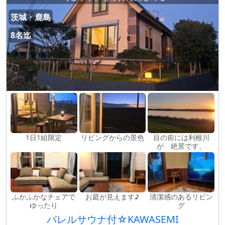
茨城・鹿島
8名迄
1日1組限定
リビングからの景色
目の前には利根川
が 絶景です。
ふかふかなチェアで
お庭が見えます♪
清潔感のあるリビン
ゆったり
グ
バレルサウナ付☆KAWASEMI