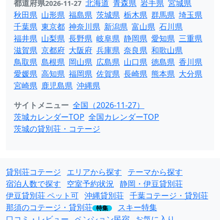
都道府県
北海道
青森県
岩手県
宮城県
2026-11-27
秋田県
山形県
福島県
茨城県
栃木県
群馬県
埼玉県
千葉県
東京都
神奈川県
新潟県
富山県
石川県
福井県
山梨県
長野県
岐阜県
静岡県
愛知県
三重県
滋賀県
京都府
大阪府
兵庫県
奈良県
和歌山県
鳥取県
島根県
岡山県
広島県
山口県
徳島県
香川県
愛媛県
高知県
福岡県
佐賀県
長崎県
熊本県
大分県
宮崎県
鹿児島県
沖縄県
サイトメニュー
全国（2026-11-27）
茨城カレンダーTOP
全国カレンダーTOP
茨城の貸別荘・コテージ
貸別荘コテージ
エリアから探す
テーマから探す
宿泊人数で探す
空室予約状況
静岡・伊豆貸別荘
伊豆貸別荘 ペット可
沖縄貸別荘
千葉コテージ・貸別荘
那須のコテージ・貸別荘
スキー特集
特集
口コミ・レビュー
ペンション民宿
お気に入り