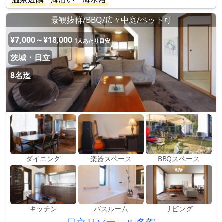
景観抜群/BBQ/広々中庭/ペット可
¥7,000～¥18,000
1人あたり目安
茨城・日立
8名迄
ダイニング
楽器スペース
BBQスペース
キッチン
バスルーム
リビング