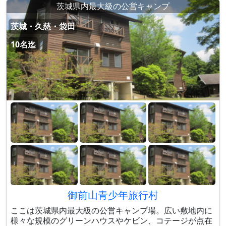
茨城県内最大級の公営キャンプ
茨城・久慈・袋田
10名迄
御前山青少年旅行村
ここは茨城県内最大級の公営キャンプ場。広い敷地内に
様々な規模のグリーンハウスやケビン、コテージが点在