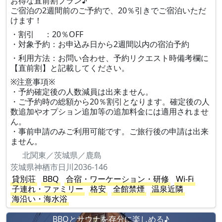
お得な直前割プラン♪
ご宿泊の2週間前のご予約で、20％引きでご宿泊いただ
けます！
・割引 ：20％OFF
・対象予約：お申込み日から2週間以内の宿泊予約
・利用方法：お問い合わせ、予約リクエスト時備考欄に
【直前割】と記載してください。
※注意事項※
・予約確定後の人数減員は出来ません。
・ご予約時の総額から20％割引となります。確定後の人
数追加やオプション追加等の追加料金には適用されませ
ん。
・事前申請のみご利用可能です。ご旅行後の申請は出来
ません。
北関東／茨城県／鹿島
茨城県神栖市日川2036-146
貸別荘
BBQ
合宿・ワーケーション・研修
Wi-Fi
子連れ・ファミリー
格安
全館禁煙
温泉近隣
海沿い・海水浴
BBQとサウナを存分に楽しめる♪