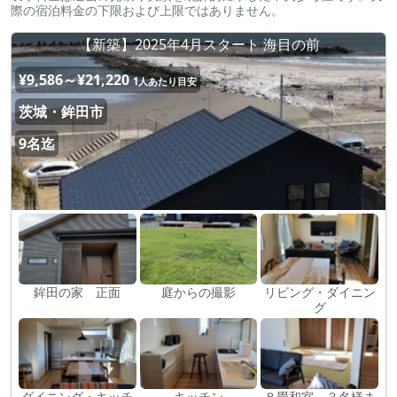
際の宿泊料金の下限および上限ではありません。
【新築】2025年4月スタート 海目の前
¥9,586～¥21,220
1人あたり目安
茨城・鉾田市
9名迄
鉾田の家 正面
庭からの撮影
リビング・ダイニン
グ
ダイニング・キッチ
キッチン
８畳和室 ３名様ま