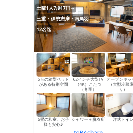
土曜1人7,917円～
三重・伊勢志摩・南鳥羽
12名迄
5台の箱型ベッド
62インチ大型TV
オープンキッ
がある特別空間
（4K）こたつ
（大型冷蔵
（冬季）
り）
6畳の和室、お子
シャワー＋脱衣所
洋式トイ
様も安心♪
toBAshare