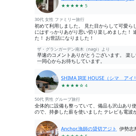
★★★★★ 5
30代 女性 ファミリー旅行
初めて利用しました。 見た目からして可愛ら
にはすっかりあがり思い切り楽しめました！ 
た！ お世話になりました！
ザ・グランガーデン南木（nagi）より
早速のコメントありがとうございます。 楽
一同心からお待ちしています。
SHIMA IRIE HOUSE（シマ 
★★★★☆ 4
50代 男性 グループ旅行
全体的に設備も整っていて、備品も沢山あり使
ので、持参した薪を使いました テレビも電波
Anchor.漁師の貸切アジト
伊勢志