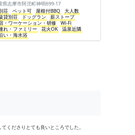
重県志摩市阿児町神明699-17
別荘
ペット可
屋根付BBQ
大人数
級貸別荘
ドッグラン
薪ストーブ
宿・ワーケーション・研修
Wi-Fi
連れ・ファミリー
花火OK
温泉近隣
沿い・海水浴
してくださりとても良いところでした。