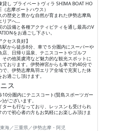
棟貸し プライベートヴィラ SHIMA BOAT HO
SE（志摩ボートハウス）
久の歴史と豊かな自然が育まれた伊勢志摩鳥
エリアへ…
実の設備と各種アクティビティを通し最高のV
CATIONをお過ごし下さい。
アクセス良好】
島駅から徒歩8分、車で５分圏内にスーパーや
魚店、日帰り温泉、テニスコートやゴルフ
、その他英虞湾など魅力的な観光スポットに
れております。伊勢神宮からも車で約40分で
ので、伊勢志摩鳥羽エリア全域で充実した休
をお過ごし頂けます。
テニス
歩10分圏内にテニスコート(賢島スポーツガー
ン)がございます。
イターも行なっており、レッスンも受けられ
すので初心者の方もお気軽にお楽しみ頂けま
。
東海／三重県／伊勢志摩・阿児