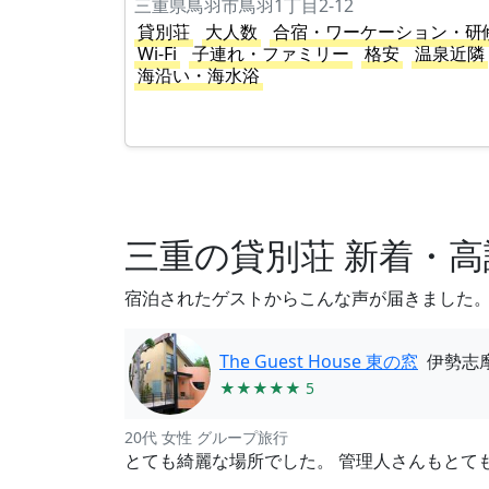
三重県鳥羽市鳥羽1丁目2-12
貸別荘
大人数
合宿・ワーケーション・研
Wi-Fi
子連れ・ファミリー
格安
温泉近隣
海沿い・海水浴
三重の貸別荘 新着・
宿泊されたゲストからこんな声が届きました
The Guest House 東の窓
伊勢志
★★★★★ 5
20代 女性 グループ旅行
とても綺麗な場所でした。 管理人さんもとて