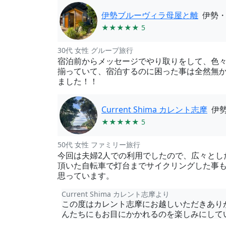
伊勢ブルーヴィラ母屋と離
伊勢
★★★★★ 5
30代 女性 グループ旅行
宿泊前からメッセージでやり取りをして、色々
揃っていて、宿泊するのに困った事は全然無かっ
ました！！
Current Shima カレント志摩
伊
★★★★★ 5
50代 女性 ファミリー旅行
今回は夫婦2人での利用でしたので、広々とし
頂いた自転車で灯台までサイクリングした事も
思っています。
Current Shima カレント志摩より
この度はカレント志摩にお越しいただきあり
んたちにもお目にかかれるのを楽しみにして