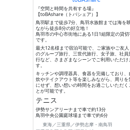
『空間と時間を共有する場』
【toBAshare（トバシェア）】
鳥羽駅まで徒歩7分、鳥羽水族館までは海を
ながら徒歩8分の好立地！
鳥羽市の中心市街地にある1日1組限定の貸切
です。
最大12名様まで宿泊可能で、ご家族やご友人
のグループ旅行、三世代旅行、女子旅、社員
行など、さまざまなシーンでご利用いただけ
す。
キッチンや調理器具、食器を完備しており、
炊やテイクアウト等を楽しみながら、周りを
にせず、想い想いの時間をお過ごしいただく
とが可能です。
テニス
伊勢サンアリーナまで車で約13分
鳥羽中央公園庭球場まで車で約6分
東海／三重県／伊勢志摩・南鳥羽