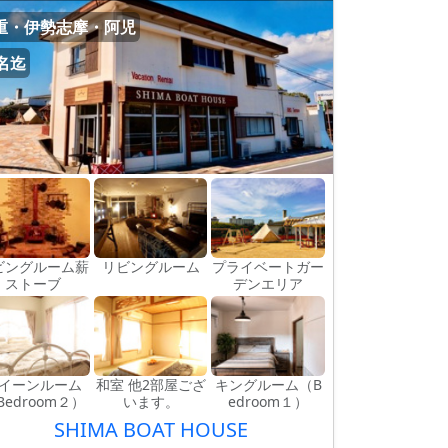
重・伊勢志摩・阿児
0名迄
ビングルーム薪
リビングルーム
プライベートガー
ストーブ
デンエリア
イーンルーム
和室 他2部屋ござ
キングルーム（B
Bedroom２）
います。
edroom１）
SHIMA BOAT HOUSE