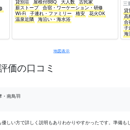
貸別荘
屋根付BBQ
大人数
古民家
三
薪ストーブ
合宿・ワーケーション・研修
修
貸
Wi-Fi
子連れ・ファミリー
格安
花火OK
高
温泉近隣
海沿い・海水浴
合
子
海
地図表示
高評価の口コミ
。
摩・南鳥羽
も優しい方で詳しく説明もありわかりやすかったです。準備も