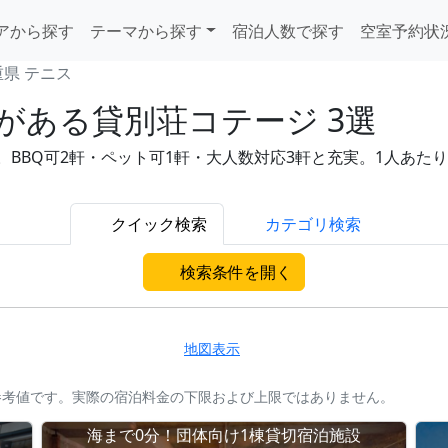
アから探す
テーマから探す
宿泊人数で探す
空室予約状
重県 テニス
がある貸別荘コテージ 3選
BQ可2軒・ペット可1軒・大人数対応3軒と充実。1人あたり7,
クイック検索
カテゴリ検索
検索条件を開く
地図表示
参考値です。実際の宿泊料金の下限および上限ではありません。
海まで0分！団体向け1棟貸切宿泊施設