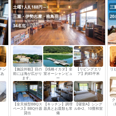
土曜1人8,188円～
三
三重・伊勢志摩・南鳥羽
2
34名迄
チン
【施設外観】目の
【桟橋イカダ】全
【リビングエリ
リ
庫あ
前には海が広がり
室オーシャンビュ
ア】約85平米
ます。
ー
ク
レ
【全天候型BBQス
【キッチン】調理
【寝室A】シング
（
ペース】BBQ什器
器具とお皿類も常
ルB×2、10畳和室
貸出
備