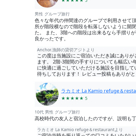
★★★★★ 5
男性 グループ旅行
色々な年代の仲間達のグループで利用させて
所が階段横なので階段を転落しないように開閉
た。 また、3階への階段は出来るなら手摺り
良かったです。
Anchor.漁師の貸切アジトより
この度は当施設にご宿泊いただき誠にありが
ます。 2階-3階間の手すりについても幅広
に快適に過ごしていただける施設を目指して
待ちしております！ レビュー投稿もありがと
ラカミオ La Kamio refuge＆resta
★★★★★ 5
10代 男性 グループ旅行
高校時代の友人と宿泊したのですが、説明も
ラカミオ La Kamio refuge＆restaurantより
ご宿泊当時を振り返っての口コミをいただい