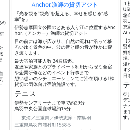
１
Anchor.漁師の貸切アジト
U
『光を観る“観光”を超える、幸せを感じる“感
悠
幸”を』
羽
眺め
充
伊勢志摩国立公園のとある入り江に位置するAnc
A
hor.（アンカー）漁師の貸切アジト
宿
【
目の前には海が広がり、自然の流れに沿って移
賢
ろいゆく景色の中、波の音と船の音が静かに響
と
鮮
き渡ります。
旅
場
ま
最大宿泊可能人数 34名様迄。
溢
友達や家族とのプライベート利用からゼミ合宿
す
や企業研修などのイベント行事まで
自
日
想い想いのシチュエーションでご滞在頂ける1棟
気
貸切の団体向け宿泊施設です。
こ
テニス
徒
デ
伊勢サンアリーナまで車で約29分
ナ
鳥羽中央公園庭球場約15分
ま
す
東海／三重県／伊勢志摩・南鳥羽
三重県鳥羽市浦村町1558-5