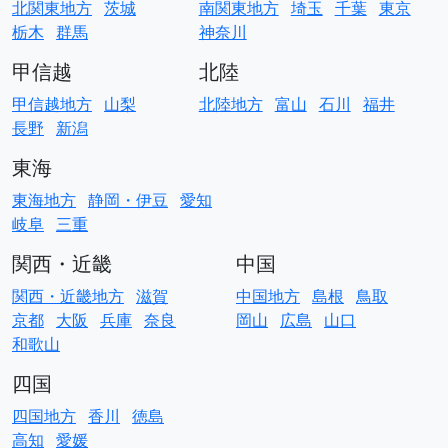
北関東地方
茨城
南関東地方
埼玉
千葉
東京
栃木
群馬
神奈川
甲信越
北陸
甲信越地方
山梨
北陸地方
富山
石川
福井
長野
新潟
東海
東海地方
静岡・伊豆
愛知
岐阜
三重
関西・近畿
中国
関西・近畿地方
滋賀
中国地方
島根
鳥取
京都
大阪
兵庫
奈良
岡山
広島
山口
和歌山
四国
四国地方
香川
徳島
高知
愛媛