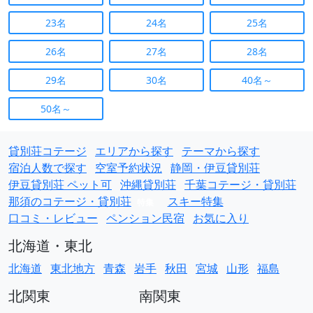
23名
24名
25名
26名
27名
28名
29名
30名
40名～
50名～
貸別荘コテージ
エリアから探す
テーマから探す
宿泊人数で探す
空室予約状況
静岡・伊豆貸別荘
伊豆貸別荘 ペット可
沖縄貸別荘
千葉コテージ・貸別荘
那須のコテージ・貸別荘
スキー特集
特集
口コミ・レビュー
ペンション民宿
お気に入り
北海道・東北
北海道
東北地方
青森
岩手
秋田
宮城
山形
福島
北関東
南関東