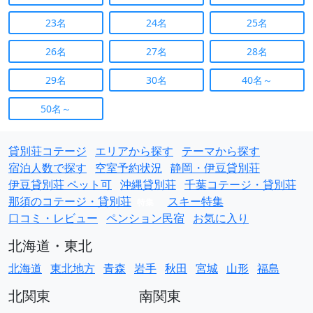
23名
24名
25名
26名
27名
28名
29名
30名
40名～
50名～
貸別荘コテージ
エリアから探す
テーマから探す
宿泊人数で探す
空室予約状況
静岡・伊豆貸別荘
伊豆貸別荘 ペット可
沖縄貸別荘
千葉コテージ・貸別荘
那須のコテージ・貸別荘
スキー特集
特集
口コミ・レビュー
ペンション民宿
お気に入り
北海道・東北
北海道
東北地方
青森
岩手
秋田
宮城
山形
福島
北関東
南関東