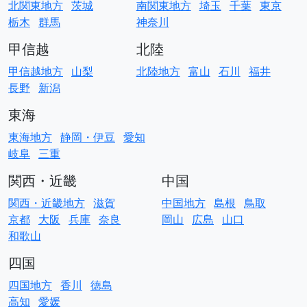
北関東地方
茨城
南関東地方
埼玉
千葉
東京
栃木
群馬
神奈川
甲信越
北陸
甲信越地方
山梨
北陸地方
富山
石川
福井
長野
新潟
東海
東海地方
静岡・伊豆
愛知
岐阜
三重
関西・近畿
中国
関西・近畿地方
滋賀
中国地方
島根
鳥取
京都
大阪
兵庫
奈良
岡山
広島
山口
和歌山
四国
四国地方
香川
徳島
高知
愛媛