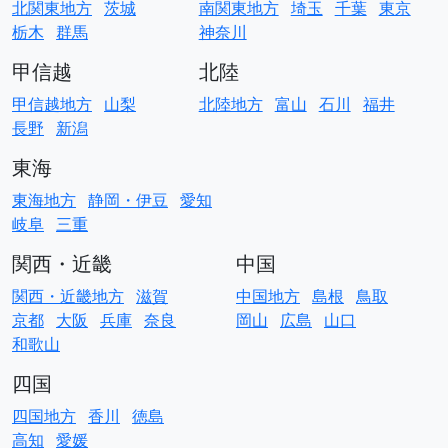
北関東地方
茨城
南関東地方
埼玉
千葉
東京
栃木
群馬
神奈川
甲信越
北陸
甲信越地方
山梨
北陸地方
富山
石川
福井
長野
新潟
東海
東海地方
静岡・伊豆
愛知
岐阜
三重
関西・近畿
中国
関西・近畿地方
滋賀
中国地方
島根
鳥取
京都
大阪
兵庫
奈良
岡山
広島
山口
和歌山
四国
四国地方
香川
徳島
高知
愛媛