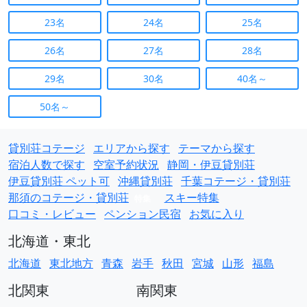
23名
24名
25名
26名
27名
28名
29名
30名
40名～
50名～
貸別荘コテージ
エリアから探す
テーマから探す
宿泊人数で探す
空室予約状況
静岡・伊豆貸別荘
伊豆貸別荘 ペット可
沖縄貸別荘
千葉コテージ・貸別荘
那須のコテージ・貸別荘
スキー特集
特集
口コミ・レビュー
ペンション民宿
お気に入り
北海道・東北
北海道
東北地方
青森
岩手
秋田
宮城
山形
福島
北関東
南関東