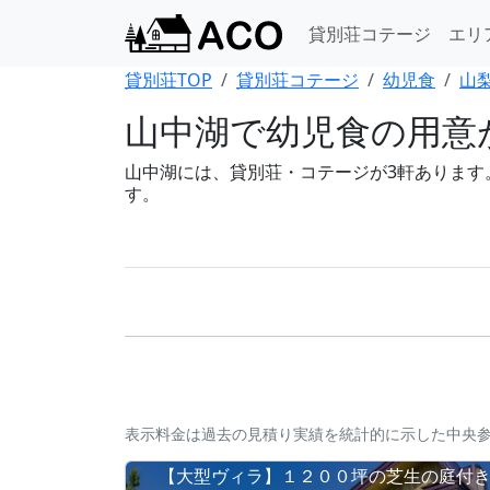
貸別荘コテージ
エリ
貸別荘TOP
貸別荘コテージ
幼児食
山
山中湖で幼児食の用意が
山中湖には、貸別荘・コテージが3軒あります。B
す。
表示料金は過去の見積り実績を統計的に示した中央
【大型ヴィラ】１２００坪の芝生の庭付