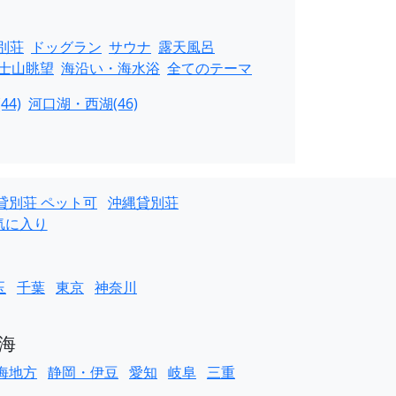
別荘
ドッグラン
サウナ
露天風呂
士山眺望
海沿い・海水浴
全てのテーマ
44)
河口湖・西湖(46)
貸別荘 ペット可
沖縄貸別荘
気に入り
玉
千葉
東京
神奈川
海
海地方
静岡・伊豆
愛知
岐阜
三重