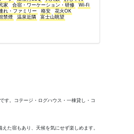
民家
合宿・ワーケーション・研修
Wi-Fi
連れ・ファミリー
格安
花火OK
館禁煙
温泉近隣
富士山眺望
が目安です。コテージ・ログハウス・一棟貸し・コ
を備えた宿もあり、天候を気にせず楽しめます。