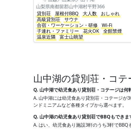
山梨県南都留郡山中湖村平野366
貸別荘
屋根付BBQ
大人数
おしゃれ
高級貸別荘
サウナ
合宿・ワーケーション・研修
Wi-Fi
子連れ・ファミリー
花火OK
全館禁煙
温泉近隣
富士山眺望
山中湖の貸別荘・コテ
Q. 山中湖で幼児食あり貸別荘・コテージは何
A. 山中湖には幼児食あり貸別荘・コテージが3
ンドミニアムなど各種タイプから選べます。
Q. 山中湖の幼児食あり貸別荘でBBQもできま
A. はい、幼児食あり施設3軒のうち3軒でB