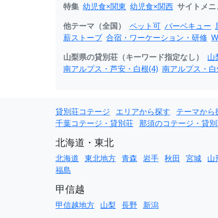
特集
幼児食×関東
幼児食×関西
サイトメニ
他テーマ（全国）
ペット可
バーベキュー
薪ストーブ
合宿・ワーケーション・研修
W
山梨県の貸別荘（キーワード指定なし）
山
南アルプス・芦安・白根(4)
南アルプス・白州
貸別荘コテージ
エリアから探す
テーマから
千葉コテージ・貸別荘
那須のコテージ・貸別
北海道・東北
北海道
東北地方
青森
岩手
秋田
宮城
山
福島
甲信越
甲信越地方
山梨
長野
新潟