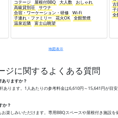
コテージ
屋根付BBQ
大人数
おしゃれ
古
高級貸別荘
サウナ
子
合宿・ワーケーション・研修
Wi-Fi
全
子連れ・ファミリー
花火OK
全館禁煙
温泉近隣
富士山眺望
地図表示
ージに関するよくある質問
軒ありますか？
軒あります。1人あたりの参考料金は6,610円～15,641円
すか？
BQもお楽しみいただけます。専用BBQスペースや屋根付き施設