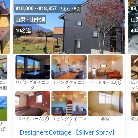
¥10,000～¥18,857
¥3
1人あたり目安
山梨・山中湖
山
10名迄
4
ニン
リビングダイニン
リビングダイニン
ベッドルーム①
広
候型
グ
グ
ラ
ベッドルーム②
リビングダイニン
和室
調
大1
グ
の庭
DesignersCottage 【Silver Spray】