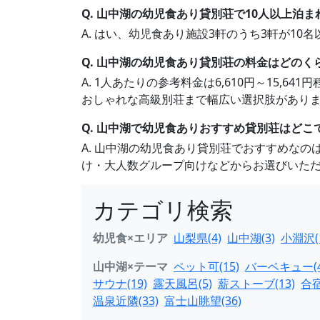
Q. 山中湖の幼児食あり貸別荘で10人以上泊
A. はい、幼児食あり施設3軒のうち3軒が1
Q. 山中湖の幼児食あり貸別荘の料金はどのく
A. 1人あたりの参考料金は6,610円～15,
おしゃれな高級別荘まで幅広い選択肢があり
Q. 山中湖で幼児食ありおすすめ貸別荘はどこ
A. 山中湖の幼児食あり貸別荘でおすすめな
け・大人数グループ向けなどからお選びいた
カテゴリ検索
幼児食×エリア
山梨県(4)
山中湖(3)
小淵沢(
山中湖×テーマ
ペット可(15)
バーベキュー(4
サウナ(19)
露天風呂(5)
薪ストーブ(13)
合
温泉近隣(33)
富士山眺望(36)