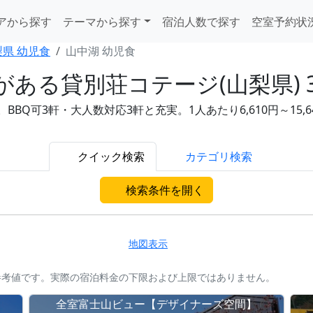
アから探す
テーマから探す
宿泊人数で探す
空室予約状
梨県 幼児食
山中湖 幼児食
ある貸別荘コテージ(山梨県) 
BQ可3軒・大人数対応3軒と充実。1人あたり6,610円～15
クイック検索
カテゴリ検索
検索条件を開く
地図表示
参考値です。実際の宿泊料金の下限および上限ではありません。
き
全室富士山ビュー【デザイナーズ空間】