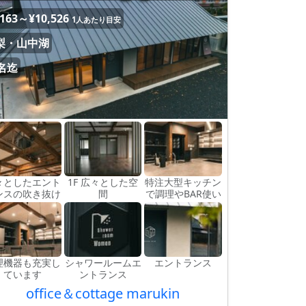
,163～¥10,526
1人あたり目安
梨・山中湖
0名迄
々としたエント
1F 広々とした空
特注大型キッチン
ンスの吹き抜け
間
で調理やBAR使い
理機器も充実し
シャワールームエ
エントランス
ています
ントランス
office＆cottage marukin