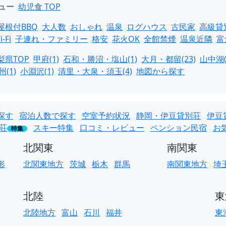
ュー
幼児食 TOP
屋根付BBQ
大人数
おしゃれ
温泉
ログハウス
古民家
高級貸
i-Fi
子連れ・ファミリー
格安
花火OK
全館禁煙
温泉近隣
富
梨県TOP
甲府(1)
石和・勝沼・塩山(1)
大月・都留(23)
山中湖(
(1)
小淵沢(1)
清里・大泉・須玉(4)
地図から探す
探す
宿泊人数で探す
空室予約状況
静岡・伊豆貸別荘
伊豆
荘
スキー特集
口コミ・レビュー
ペンション民宿
お
特集
北関東
南関東
形
北関東地方
茨城
栃木
群馬
南関東地方
埼
北陸
東
北陸地方
富山
石川
福井
東