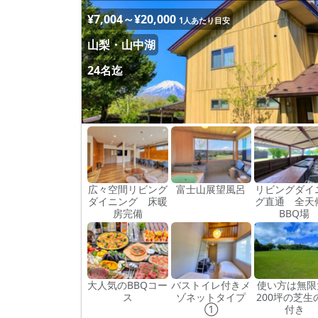
¥7,004～¥20,000
1人あたり目安
山梨・山中湖
24名迄
広々空間リビング
富士山展望風呂
リビングダイ
ダイニング 床暖
グ直通 全天
房完備
BBQ場
大人気のBBQコー
バストイレ付きメ
使い方は無限
ス
ゾネットタイプ
200坪の芝生
①
付き