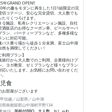
25年GRAND OPEN!!
80年の趣をモダンに再生した1日1組限定の完
貸切コテージ。安心な完全貸切、大人数でも
ったりくつろげます。
ＢＱ施設、私有レクリエーション施設、自社
営酒販店のお得なクーポン券、ビールサーバ
プラン、パーティープランなど、多種多様な
ランに対応可能。
速バス乗り場から徒歩１分未満、富士山中湖
自然を満喫してください！
ご利用プラン】
族旅行から大人数でのご利用、企業様向けプ
ン、ヨガ教室、ゼミプランなど様々なプラン
対応いたします。お気軽にお問い合わせくだ
い。
幼児食
のお部屋がございます
甲信越／山梨県／山中湖
梨県南都留郡山中湖村平野134
テージ
屋根付BBQ
大人数
おしゃれ