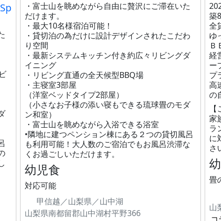
・富士山を眺めながら自由に贅沢にご滞在いた
20
 Sp
だけます。
築
・最大10名様宿泊可能！
全
た
・貸切泊の為だけに設計デザインされたこだわ
ゆ
り空間
Ｂ
・最新システムキッチン付き約広々リビングダ
経
！
イニング
ー
ビ
・リビング直通の全天候型BBQ場
プ
・主寝室3部屋
高
（洋室ベッドタイプ2部屋）
の
（小さなお子様の添い寝もできる琉球畳のモダ
【
ダ
ン和室）
家
・富士山を眺めながら入浴できる浴室
ラ
•隣地に建つペンション棟にある２つの貸切風呂
に
呂
も利用可能！大人数のご宿泊でもお風呂渋滞な
さ
の
くお過ごしいただけます。
し
幼児食
畳
対応可能
甲信越／山梨県／山中湖
山
山梨県南都留郡山中湖村平野366
コ