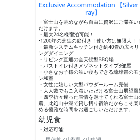
Exclusive Accommodation 【Silver
ray】
・富士山を眺めながら自由に贅沢にご滞在い
だけます。
・最大24名様宿泊可能！
•1200坪の芝生の庭付き！使い方は無限大！
・最新システムキッチン付き約40畳の広々リ
ングダイニング
・リビング直通の全天候型BBQ場
・バストイレ付きメゾネットタイプ3部屋
・小さなお子様の添い寝もできる琉球畳のモ
ン和室
・女性に嬉しい大型パウダールーム完備
・大人数でもご入浴いただける富士山展望風
・四季折々違った表情を魅せてくれる富士山
麓、此処山中湖で貸し切り宿泊だからこそ楽
める優雅な時間をお過ごしいただけます。
幼児食
・対応可能
甲信越／山梨県／山中湖