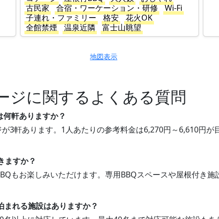
古民家
合宿・ワーケーション・研修
Wi-Fi
子連れ・ファミリー
格安
花火OK
全館禁煙
温泉近隣
富士山眺望
地図表示
ージに関するよくある質問
は何軒ありますか？
が3軒あります。1人あたりの参考料金は6,270円～6,610
。
できますか？
でBBQもお楽しみいただけます。専用BBQスペースや屋根付き
上泊まれる施設はありますか？