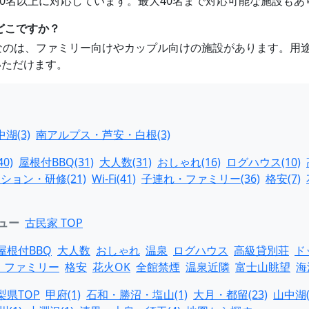
が10名以上に対応しています。最大40名まで対応可能な施設も
どこですか？
めなのは、ファミリー向けやカップル向けの施設があります。用
いただけます。
湖(3)
南アルプス・芦安・白根(3)
0)
屋根付BBQ(31)
大人数(31)
おしゃれ(16)
ログハウス(10)
ション・研修(21)
Wi-Fi(41)
子連れ・ファミリー(36)
格安(7)
ュー
古民家 TOP
屋根付BBQ
大人数
おしゃれ
温泉
ログハウス
高級貸別荘
ド
・ファミリー
格安
花火OK
全館禁煙
温泉近隣
富士山眺望
海
梨県TOP
甲府(1)
石和・勝沼・塩山(1)
大月・都留(23)
山中湖(