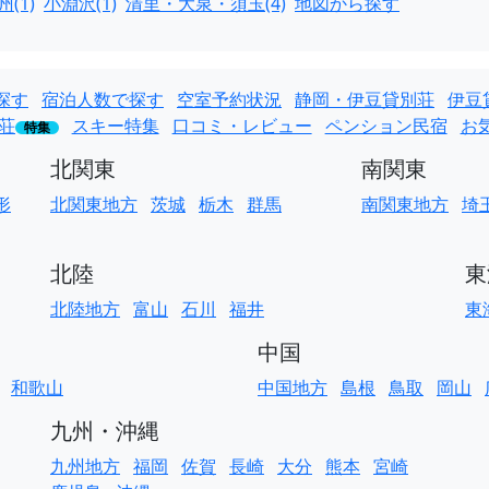
(1)
小淵沢(1)
清里・大泉・須玉(4)
地図から探す
探す
宿泊人数で探す
空室予約状況
静岡・伊豆貸別荘
伊豆
荘
スキー特集
口コミ・レビュー
ペンション民宿
お
特集
北関東
南関東
形
北関東地方
茨城
栃木
群馬
南関東地方
埼
北陸
東
北陸地方
富山
石川
福井
東
中国
和歌山
中国地方
島根
鳥取
岡山
九州・沖縄
九州地方
福岡
佐賀
長崎
大分
熊本
宮崎