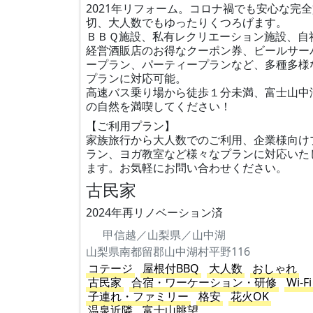
2021年リフォーム。コロナ禍でも安心な完
切、大人数でもゆったりくつろげます。
ＢＢＱ施設、私有レクリエーション施設、自
経営酒販店のお得なクーポン券、ビールサー
ープラン、パーティープランなど、多種多様
プランに対応可能。
高速バス乗り場から徒歩１分未満、富士山中
の自然を満喫してください！
【ご利用プラン】
家族旅行から大人数でのご利用、企業様向け
ラン、ヨガ教室など様々なプランに対応いた
ます。お気軽にお問い合わせください。
古民家
2024年再リノベーション済
甲信越／山梨県／山中湖
山梨県南都留郡山中湖村平野116
コテージ
屋根付BBQ
大人数
おしゃれ
古民家
合宿・ワーケーション・研修
Wi-Fi
子連れ・ファミリー
格安
花火OK
温泉近隣
富士山眺望