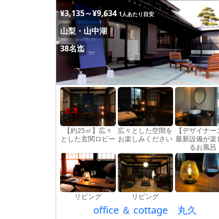
¥3,135～¥9,634
1人あたり目安
山梨・山中湖
38名迄
【約25㎡】広々
広々とした空間を
【デザイナー
とした玄関ロビー
お楽しみください
最新設備が楽
るお風呂
リビング
リビング
office ＆ cottage 丸久