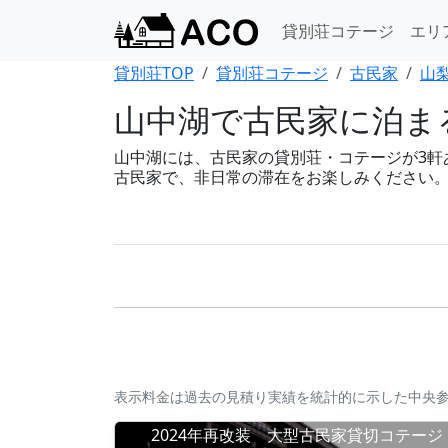
貸別荘コテージ
エリ
貸別荘TOP
貸別荘コテージ
古民家
山
山中湖で古民家に泊まる
山中湖には、古民家の貸別荘・コテージが3軒あり
古民家で、非日常の滞在をお楽しみください
表示料金は過去の見積り実績を統計的に示した中央
2024年再改装 大型古民家貸切コテージ