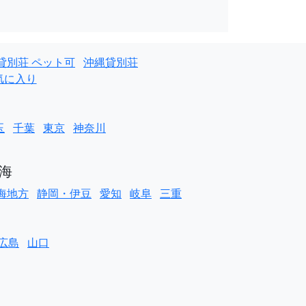
貸別荘 ペット可
沖縄貸別荘
気に入り
玉
千葉
東京
神奈川
海
海地方
静岡・伊豆
愛知
岐阜
三重
広島
山口