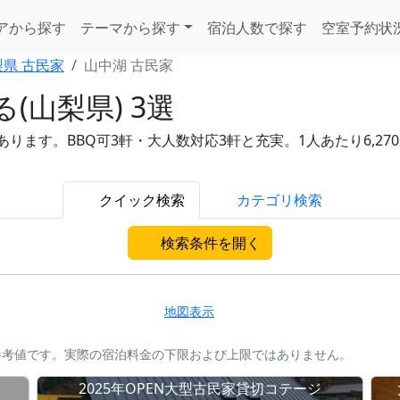
アから探す
テーマから探す
宿泊人数で探す
空室予約状
梨県 古民家
山中湖 古民家
(山梨県) 3選
ます。BBQ可3軒・大人数対応3軒と充実。1人あたり6,270
。
クイック検索
カテゴリ検索
検索条件を開く
地図表示
参考値です。実際の宿泊料金の下限および上限ではありません。
2025年OPEN大型古民家貸切コテージ