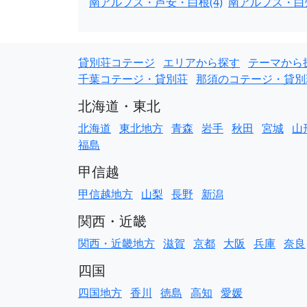
南アルプス・芦安・白根(4)
南アルプス・白州
貸別荘コテージ
エリアから探す
テーマから
千葉コテージ・貸別荘
那須のコテージ・貸別
北海道・東北
北海道
東北地方
青森
岩手
秋田
宮城
山
福島
甲信越
甲信越地方
山梨
長野
新潟
関西・近畿
関西・近畿地方
滋賀
京都
大阪
兵庫
奈良
四国
四国地方
香川
徳島
高知
愛媛