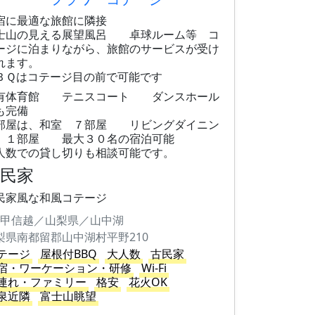
宿に最適な旅館に隣接
士山の見える展望風呂 卓球ルーム等 コ
ージに泊まりながら、旅館のサービスが受け
れます。
ＢＱはコテージ目の前で可能です
有体育館 テニスコート ダンスホール
も完備
部屋は、和室 ７部屋 リビングダイニン
 １部屋 最大３０名の宿泊可能
人数での貸し切りも相談可能です。
古民家
民家風な和風コテージ
甲信越／山梨県／山中湖
梨県南都留郡山中湖村平野210
テージ
屋根付BBQ
大人数
古民家
宿・ワーケーション・研修
Wi-Fi
連れ・ファミリー
格安
花火OK
泉近隣
富士山眺望