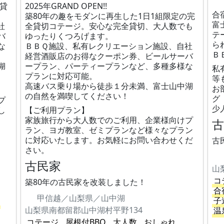
全貸
2025年GRAND OPEN!!
合
築80年の趣をモダンに再生した1日1組限定の完
富
社
全貸切コテージ。安心な完全貸切、大人数でも
テ
バ
ゆったりくつろげます。
ら
な
ＢＢＱ施設、私有レクリエーション施設、自社
Ｂ
経営酒販店のお得なクーポン券、ビールサーバ
湖
ープラン、パーティープランなど、多種多様な
私
プランに対応可能。
等
高速バス乗り場から徒歩１分未満、富士山中湖
お
の自然を満喫してください！
グ
プ
少
し
【ご利用プラン】
家族旅行から大人数でのご利用、企業様向けプ
ラン、ヨガ教室、ゼミプランなど様々なプラン
に対応いたします。お気軽にお問い合わせくだ
古
さい。
古民家
山
コ
築80年の古民家を改装しました！
合
甲信越／山梨県／山中湖
子
山梨県南都留郡山中湖村平野134
温
コテージ
屋根付BBQ
大人数
おしゃれ