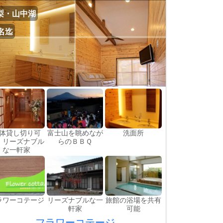
梨・山中湖
0名迄
体貸し切り可
富士山を眺めなが
洗面所
 リーズナブル
らのＢＢＱ
な一軒家
ラワーコテージ
リーズナブルな一
旅館の浴場を共有
軒家
可能
フラワーコテージ