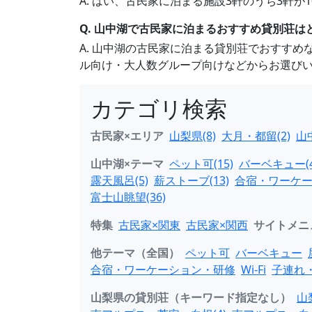
A. はい、古民家に泊まる施設3軒のうち3軒
Q. 山中湖で古民家に泊まるおすすめ貸別荘は
A. 山中湖の古民家に泊まる貸別荘でおすす
ル向け・大人数グループ向けなどからお選び
カテゴリ検索
古民家×エリア
山梨県(8)
大月・都留(2)
山中
山中湖×テーマ
ペット可(15)
バーベキュー(4
露天風呂(5)
薪ストーブ(13)
合宿・ワーケー
富士山眺望(36)
特集
古民家×関東
古民家×関西
サイトメニ
他テーマ（全国）
ペット可
バーベキュー
合宿・ワーケーション・研修
Wi-Fi
子連れ
山梨県の貸別荘（キーワード指定なし）
山