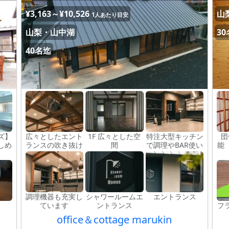
¥3,163～¥10,526
山
1人あたり目安
山梨・山中湖
3
40名迄
ズ】
広々としたエント
1F 広々とした空
特注大型キッチン
団
しめ
ランスの吹き抜け
間
で調理やBAR使い
能
調理機器も充実し
シャワールームエ
エントランス
ています
ントランス
フ
office＆cottage marukin