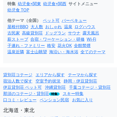
特集
幼児食×関東
幼児食×関西
サイトメニュー
幼児食 TOP
他テーマ（全国）
ペット可
バーベキュー
屋根付BBQ
大人数
おしゃれ
温泉
ログハウス
古民家
高級貸別荘
ドッグラン
サウナ
露天風呂
薪ストーブ
合宿・ワーケーション・研修
Wi-Fi
子連れ・ファミリー
格安
花火OK
全館禁煙
温泉近隣
富士山眺望
海沿い・海水浴
全てのテーマ
貸別荘コテージ
エリアから探す
テーマから探す
宿泊人数で探す
空室予約状況
静岡・伊豆貸別荘
伊豆貸別荘 ペット可
沖縄貸別荘
千葉コテージ・貸別荘
那須のコテージ・貸別荘
スキー特集
特集
口コミ・レビュー
ペンション民宿
お気に入り
北海道・東北