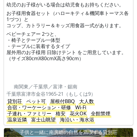
幼児のお子様がいる場合は幼児食もお持ちください。
お子様用食器セット（ハローキティ＆機関車トーマス各
1づつ）と
コップ、カトラリー＆キッズ用食器一式があります。
ベビーチェアー 2つと、
・椅子とテーブル一体型
・テーブルに装着するタイプ
屋外用のお子様用 日除けテント をご用意しています。
（サイズ80cmX80cmX高さ90cm）
南関東／千葉県／富津・鋸南
千葉県富津市金谷1965-21（もしくは9）
貸別荘
ペット可
屋根付BBQ
大人数
合宿・ワーケーション・研修
Wi-Fi
子連れ・ファミリー
格安
花火OK
全館禁煙
温泉近隣
富士山眺望
海沿い・海水浴
子供と一緒に南房総の自然を満喫する貸別荘