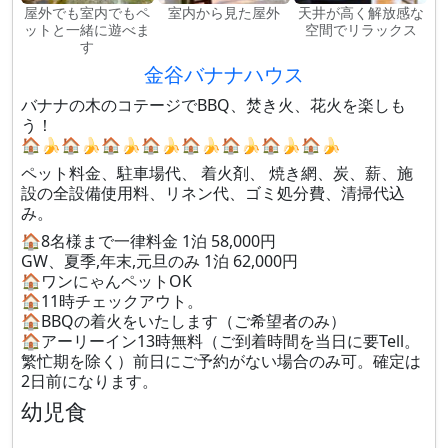
屋外でも室内でもペ
室内から見た屋外
天井が高く解放感な
ットと一緒に遊べま
空間でリラックス
す
金谷バナナハウス
バナナの木のコテージでBBQ、焚き火、花火を楽しも
う！
🏠🍌🏠🍌🏠🍌🏠🍌🏠🍌🏠🍌🏠🍌🏠🍌
ペット料金、駐車場代、 着火剤、 焼き網、炭、薪、施
設の全設備使用料、リネン代、ゴミ処分費、清掃代込
み。
🏠8名様まで一律料金 1泊 58,000円
GW、夏季,年末,元旦のみ 1泊 62,000円
🏠ワンにゃんペットOK
🏠11時チェックアウト。
🏠BBQの着火をいたします（ご希望者のみ）
🏠アーリーイン13時無料（ご到着時間を当日に要Tell。
繁忙期を除く）前日にご予約がない場合のみ可。確定は
2日前になります。
幼児食