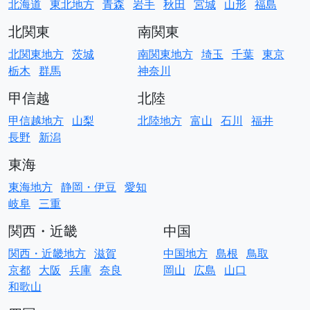
北海道
東北地方
青森
岩手
秋田
宮城
山形
福島
北関東
南関東
北関東地方
茨城
南関東地方
埼玉
千葉
東京
栃木
群馬
神奈川
甲信越
北陸
甲信越地方
山梨
北陸地方
富山
石川
福井
長野
新潟
東海
東海地方
静岡・伊豆
愛知
岐阜
三重
関西・近畿
中国
関西・近畿地方
滋賀
中国地方
島根
鳥取
京都
大阪
兵庫
奈良
岡山
広島
山口
和歌山