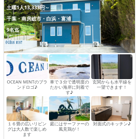
土曜1人13,333円～
千葉・南房総市・白浜・富浦
9名迄
OCEAN MINTのブラ
車で３分で透明度の
玄関からも水平線を
ンドロゴ♪
たかい海岸に到着で
一望できます！
す♪
１６畳の広いリビン
庭にはサーファーの
対面式のキッチン♪
グは大人数で楽しめ
風見鶏が！
ます