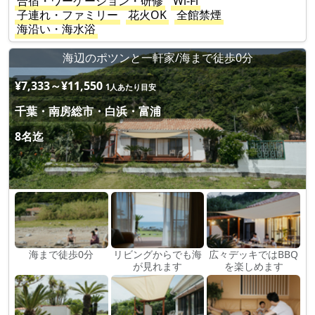
合宿・ワーケーション・研修
Wi-Fi
子連れ・ファミリー
花火OK
全館禁煙
海沿い・海水浴
海辺のポツンと一軒家/海まで徒歩0分
¥7,333～¥11,550
1人あたり目安
千葉・南房総市・白浜・富浦
8名迄
海まで徒歩0分
リビングからでも海
広々デッキではBBQ
が見れます
を楽しめます