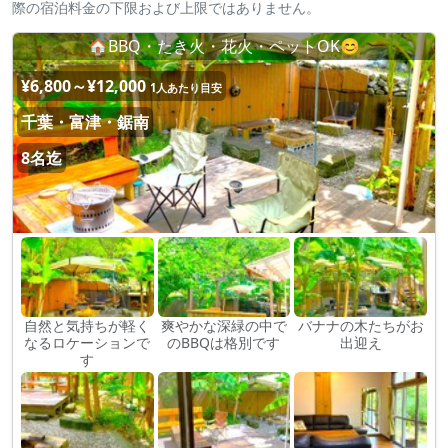
際の宿泊料金の下限および上限ではありません。
🏠BBQ・たき火・花火・ペットOK😊
¥6,800～¥12,000
1人あたり目安
千葉・富津・鋸南
8名迄
自然と気持ちが軽く
爽やかな深緑の中で
バナナの木たちがお
なるロケーションで
のBBQは格別です
出迎え
す