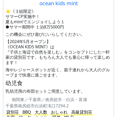
ocean kids mint
⭐️《３組限定》
サマーCP実施中！
夏もmintでエンジョイしよう１
●サマー期間中 １泊8万5000円
この機会にぜひ遊びにいらしてください。
【2024年5月オープン】
《OCEAN KIDS MINT》は
『子供と海辺で自然を楽しむ』をコンセプトにした一軒
家の貸別荘です。もちろん大人でも童心に帰って楽しめ
ます！
海やレジャースポットが近く、親子連れから大人のグル
ープまで快適に過ごせます。
幼児食
乳幼児用の布団セットご用意しています。
南関東／千葉県／南房総市・白浜・富浦
千葉県南房総市白浜町滝口7294-2
貸別荘
BBQ
大人数
おしゃれ
高級貸別荘