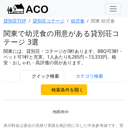
貸別荘TOP
貸別荘コテージ
幼児食
関東 幼児食
関東で幼児食の用意がある貸別荘コ
テージ 3選
関東には、貸別荘・コテージが3軒あります。BBQ可3軒・
ペット可1軒と充実。1人あたり8,285円～13,333円。格
安・おしゃれ・高評価の宿があります。
クイック検索
カテゴリ検索
検索条件を開く
地図表示
表示料金は過去の見積り実績を統計的に示した中央参考値です。実