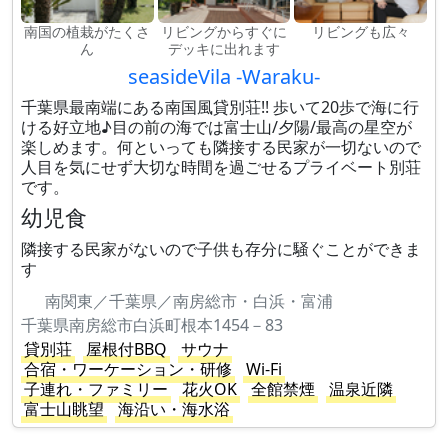
南国の植栽がたくさ
リビングからすぐに
リビングも広々
ん
デッキに出れます
seasideVila -Waraku-
千葉県最南端にある南国風貸別荘!! 歩いて20歩で海に行
ける好立地♪目の前の海では富士山/夕陽/最高の星空が
楽しめます。何といっても隣接する民家が一切ないので
人目を気にせず大切な時間を過ごせるプライベート別荘
です。
幼児食
隣接する民家がないので子供も存分に騒ぐことができま
す
南関東／千葉県／南房総市・白浜・富浦
千葉県南房総市白浜町根本1454－83
貸別荘
屋根付BBQ
サウナ
合宿・ワーケーション・研修
Wi-Fi
子連れ・ファミリー
花火OK
全館禁煙
温泉近隣
富士山眺望
海沿い・海水浴