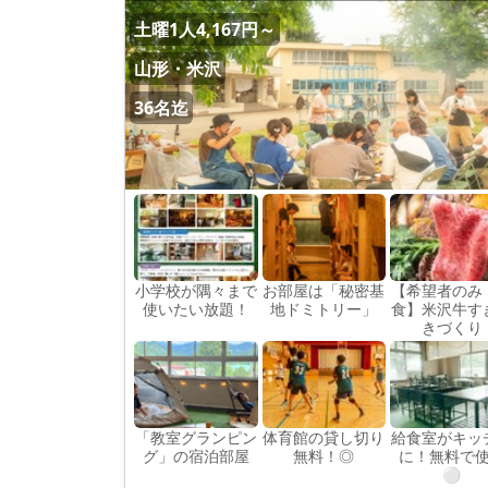
土曜1人4,167円～
山形・米沢
36名迄
小学校が隅々まで
お部屋は「秘密基
【希望者のみ
使いたい放題！
地ドミトリー」
食】米沢牛す
きづくり
「教室グランピン
体育館の貸し切り
給食室がキッ
グ」の宿泊部屋
無料！◎
に！無料で
⚪︎