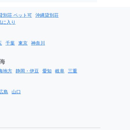
貸別荘 ペット可
沖縄貸別荘
気に入り
玉
千葉
東京
神奈川
海
海地方
静岡・伊豆
愛知
岐阜
三重
広島
山口