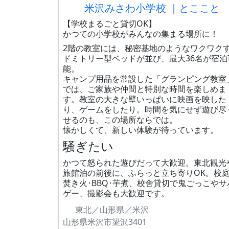
米沢みさわ小学校 ｜とここと
【学校まるごと貸切OK】
かつての小学校がみんなの集まる場所に！
2階の教室には、秘密基地のようなワクワク
ドミトリー型ベッドが並び、最大36名が宿泊
能。
キャンプ用品を常設した「グランピング教室
では、ご家族や仲間と特別な時間を楽しめま
す。教室の大きな壁いっぱいに映画を映した
り、ゲームをしたり。時間を気にせず遊び尽
せるのも、この場所ならでは。
懐かしくて、新しい体験が待っています。
騒ぎたい
かつて怒られた遊びだって大歓迎。東北観光
旅館泊の前後に、ふらっと立ち寄りOK。校
焚き火･BBQ･芋煮、校舎貸切で鬼ごっこやサ
ゲー、撮影会も大歓迎です。
東北／山形県／米沢
山形県米沢市簗沢3401