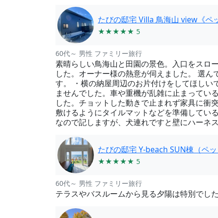
たびの邸宅 Villa 鳥海山 view《
★★★★★ 5
60代～ 男性 ファミリー旅行
素晴らしい鳥海山と田園の景色。入口をスロ
した。オーナー様の熱意が伺えました。 選ん
す。 ・横の納屋周辺のお片付けをしてほしい
ませんでした。車や重機が乱雑に止まっている
した。チョットした動きで止まれず家具に衝
敷けるようにタイルマットなどを準備している
なので記しますが、犬連れですと壁にハーネ
たびの邸宅 Y-beach SUN棟（ペ
★★★★★ 5
60代～ 男性 ファミリー旅行
テラスやバスルームから見る夕陽は特別でした