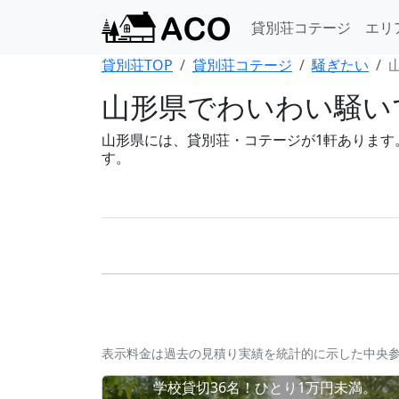
貸別荘コテージ
エリ
貸別荘TOP
貸別荘コテージ
騒ぎたい
山形県でわいわい騒い
山形県には、貸別荘・コテージが1軒あります。B
す。
表示料金は過去の見積り実績を統計的に示した中央
学校貸切36名！ひとり1万円未満。