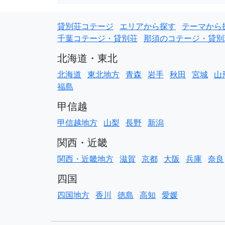
貸別荘コテージ
エリアから探す
テーマから
千葉コテージ・貸別荘
那須のコテージ・貸別
北海道・東北
北海道
東北地方
青森
岩手
秋田
宮城
山
福島
甲信越
甲信越地方
山梨
長野
新潟
関西・近畿
関西・近畿地方
滋賀
京都
大阪
兵庫
奈良
四国
四国地方
香川
徳島
高知
愛媛