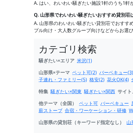
A. はい、わいわい騒ぎたい施設1軒のうち1
Q. 山形県でわいわい騒ぎたいおすすめ貸別荘
A. 山形県のわいわい騒ぎたい貸別荘でおす
プル向け・大人数グループ向けなどからお選
カテゴリ検索
騒ぎたい×エリア
米沢(1)
山形県×テーマ
ペット可(2)
バーベキュー(3
子連れ・ファミリー(5)
格安(2)
花火OK(4)
特集
騒ぎたい×関東
騒ぎたい×関西
サイト
他テーマ（全国）
ペット可
バーベキュー
薪ストーブ
合宿・ワーケーション・研修
W
山形県の貸別荘（キーワード指定なし）
山