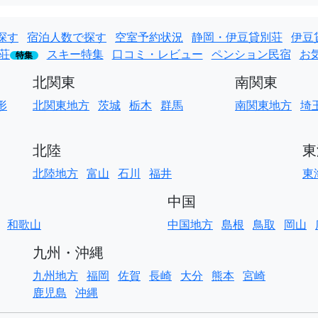
探す
宿泊人数で探す
空室予約状況
静岡・伊豆貸別荘
伊豆
荘
スキー特集
口コミ・レビュー
ペンション民宿
お
特集
北関東
南関東
形
北関東地方
茨城
栃木
群馬
南関東地方
埼
北陸
東
北陸地方
富山
石川
福井
東
中国
和歌山
中国地方
島根
鳥取
岡山
九州・沖縄
九州地方
福岡
佐賀
長崎
大分
熊本
宮崎
鹿児島
沖縄