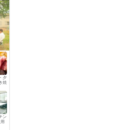
・夕
き焼
チン
使用