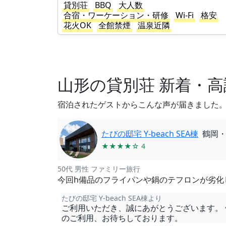
貸別荘
BBQ
大人数
合宿・ワーケーション・研修
Wi-Fi
格安
花火OK
全館禁煙
温泉近隣
山形の貸別荘 新着・
宿泊されたゲストからこんな声が届きました
たびの邸宅 Y-beach SEA棟
鶴岡
★★★★☆ 4
50代 男性 ファミリー旅行
今回h備品のフライパンや鍋のテフロンが劣化
たびの邸宅 Y-beach SEA棟より
ご利用いただき、誠にあがとうございます。 
のご利用、お待ちしております。