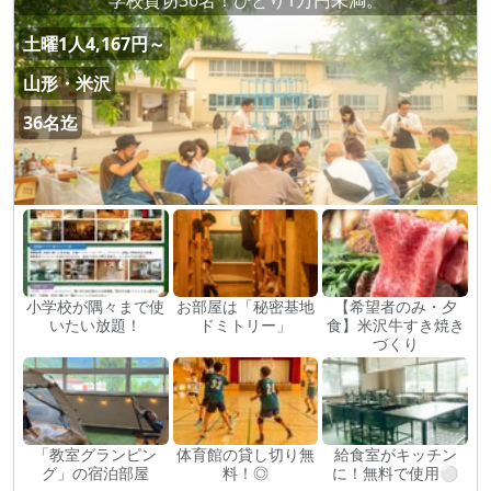
学校貸切36名！ひとり1万円未満。
土曜1人4,167円～
山形・米沢
36名迄
小学校が隅々まで使
お部屋は「秘密基地
【希望者のみ・夕
いたい放題！
ドミトリー」
食】米沢牛すき焼き
づくり
「教室グランピン
体育館の貸し切り無
給食室がキッチン
グ」の宿泊部屋
料！◎
に！無料で使用⚪︎