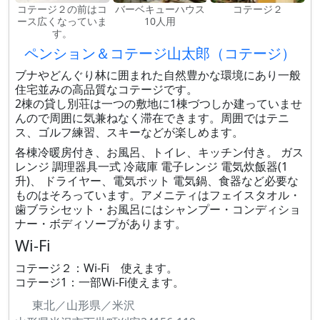
コテージ２の前はコ
バーベキューハウス
コテージ２
ース広くなっていま
10人用
す。
ペンション＆コテージ山太郎（コテージ）
ブナやどんぐり林に囲まれた自然豊かな環境にあり一般
住宅並みの高品質なコテージです。
2棟の貸し別荘は一つの敷地に1棟づつしか建っていませ
んので周囲に気兼ねなく滞在できます。周囲ではテニ
ス、ゴルフ練習、スキーなどが楽しめます。
各棟冷暖房付き、お風呂、トイレ、キッチン付き。 ガス
レンジ 調理器具一式 冷蔵庫 電子レンジ 電気炊飯器(1
升)、 ドライヤー、電気ポット 電気鍋、食器など必要な
ものはそろっています。アメニティはフェイスタオル・
歯ブラシセット・お風呂にはシャンプー・コンディショ
ナー・ボディソープがあります。
Wi-Fi
コテージ２：Wi-Fi 使えます。
コテージ1：一部Wi-Fi使えます。
東北／山形県／米沢