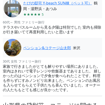
たびの邸宅 Y-beach SUN棟（ペット可）
鶴
岡・湯野浜・あつみ
★★★★★ 5
60代～ 男性 ファミリー旅行
テラスやバスルームから見る夕陽は特別でした 室内も掃除
が行き届いてて再度利用したいと思います
ペンション&コテージ山太郎
米沢
30代 女性 ファミリー旅行
家族で行きましたがとても解りやすい場所にありました。
室内はきれいで電子レンジや炊飯器までありました。 嬉し
かったのはペンションで夕食が食べられたことです。料理
も作らずにすみノンビリ出来ました。ペンションのお風呂
も入らせてもらえて子供たちも喜んでいました。オーナー
の人たちもとても感じが良かったです。