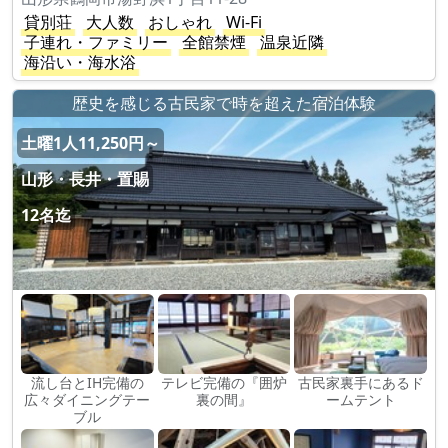
貸別荘
大人数
おしゃれ
Wi-Fi
子連れ・ファミリー
全館禁煙
温泉近隣
海沿い・海水浴
歴史を感じる古民家で時を超えた宿泊体験
土曜1人11,250円～
山形・長井・置賜
12名迄
流し台とIH完備の
テレビ完備の『囲炉
古民家裏手にあるド
広々ダイニングテー
裏の間』
ームテント
ブル