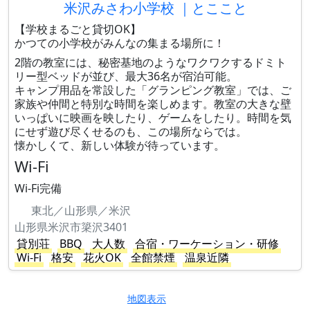
米沢みさわ小学校 ｜とここと
【学校まるごと貸切OK】
かつての小学校がみんなの集まる場所に！
2階の教室には、秘密基地のようなワクワクするドミト
リー型ベッドが並び、最大36名が宿泊可能。
キャンプ用品を常設した「グランピング教室」では、ご
家族や仲間と特別な時間を楽しめます。教室の大きな壁
いっぱいに映画を映したり、ゲームをしたり。時間を気
にせず遊び尽くせるのも、この場所ならでは。
懐かしくて、新しい体験が待っています。
Wi-Fi
Wi-Fi完備
東北／山形県／米沢
山形県米沢市簗沢3401
貸別荘
BBQ
大人数
合宿・ワーケーション・研修
Wi-Fi
格安
花火OK
全館禁煙
温泉近隣
地図表示