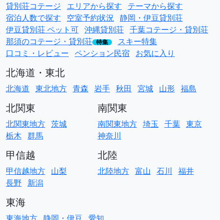
貸別荘コテージ
エリアから探す
テーマから探す
宿泊人数で探す
空室予約状況
静岡・伊豆貸別荘
伊豆貸別荘 ペット可
沖縄貸別荘
千葉コテージ・貸別荘
那須のコテージ・貸別荘
スキー特集
特集
口コミ・レビュー
ペンション民宿
お気に入り
北海道・東北
北海道
東北地方
青森
岩手
秋田
宮城
山形
福島
北関東
南関東
北関東地方
茨城
南関東地方
埼玉
千葉
東京
栃木
群馬
神奈川
甲信越
北陸
甲信越地方
山梨
北陸地方
富山
石川
福井
長野
新潟
東海
東海地方
静岡・伊豆
愛知