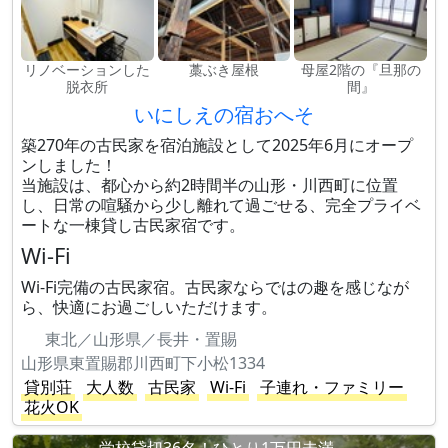
リノベーションした
藁ぶき屋根
母屋2階の『旦那の
脱衣所
間』
いにしえの宿おへそ
築270年の古民家を宿泊施設として2025年6月にオープ
ンしました！
当施設は、都心から約2時間半の山形・川西町に位置
し、日常の喧騒から少し離れて過ごせる、完全プライベ
ートな一棟貸し古民家宿です。
Wi-Fi
Wi-Fi完備の古民家宿。古民家ならではの趣を感じなが
ら、快適にお過ごしいただけます。
東北／山形県／長井・置賜
山形県東置賜郡川西町下小松1334
貸別荘
大人数
古民家
Wi-Fi
子連れ・ファミリー
花火OK