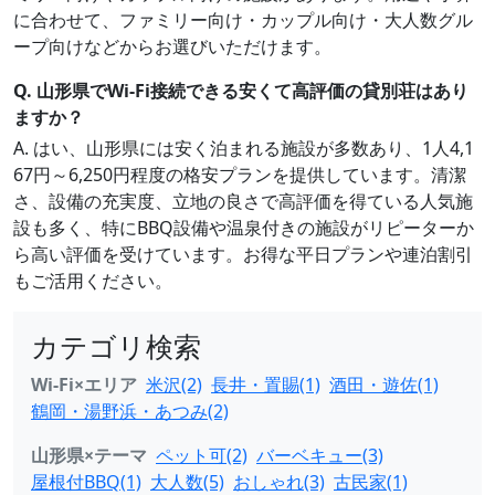
に合わせて、ファミリー向け・カップル向け・大人数グル
ープ向けなどからお選びいただけます。
Q. 山形県でWi-Fi接続できる安くて高評価の貸別荘はあり
ますか？
A. はい、山形県には安く泊まれる施設が多数あり、1人4,1
67円～6,250円程度の格安プランを提供しています。清潔
さ、設備の充実度、立地の良さで高評価を得ている人気施
設も多く、特にBBQ設備や温泉付きの施設がリピーターか
ら高い評価を受けています。お得な平日プランや連泊割引
もご活用ください。
カテゴリ検索
Wi-Fi×エリア
米沢(2)
長井・置賜(1)
酒田・遊佐(1)
鶴岡・湯野浜・あつみ(2)
山形県×テーマ
ペット可(2)
バーベキュー(3)
屋根付BBQ(1)
大人数(5)
おしゃれ(3)
古民家(1)