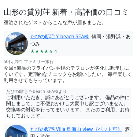
山形の貸別荘 新着・高評価の口コミ
宿泊されたゲストからこんな声が届きました。
たびの邸宅 Y-beach SEA棟
鶴岡・湯野浜・あ
つみ
★★★★☆ 4
50代 男性 ファミリー旅行
今回h備品のフライパンや鍋のテフロンが劣化し調理しに
くいです。定期的なチェックをお願いしたい。 毎年楽しく
利用させてもらっています。
たびの邸宅 Y-beach SEA棟より
ご利用いただき、誠にあがとうございます。 備品の件に
関しまして、ご不便おかけし大変申し訳ございません。
交換等の対応を行ってまいります。 またのご利用、お待
ちしております。
たびの邸宅 Villa 鳥海山 view《ペット可》
酒
田・遊佐