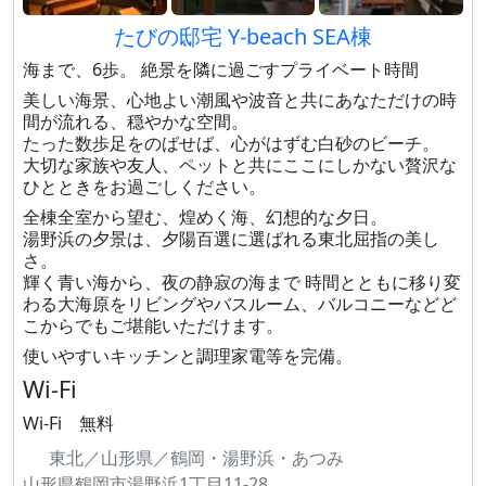
たびの邸宅 Y-beach SEA棟
海まで、6歩。 絶景を隣に過ごすプライベート時間
美しい海景、心地よい潮風や波音と共にあなただけの時
間が流れる、穏やかな空間。
たった数歩足をのばせば、心がはずむ白砂のビーチ。
大切な家族や友人、ペットと共にここにしかない贅沢な
ひとときをお過ごしください。
全棟全室から望む、煌めく海、幻想的な夕日。
湯野浜の夕景は、夕陽百選に選ばれる東北屈指の美し
さ。
輝く青い海から、夜の静寂の海まで 時間とともに移り変
わる大海原をリビングやバスルーム、バルコニーなどど
こからでもご堪能いただけます。
使いやすいキッチンと調理家電等を完備。
Wi-Fi
Wi-Fi 無料
東北／山形県／鶴岡・湯野浜・あつみ
山形県鶴岡市湯野浜1丁目11-28