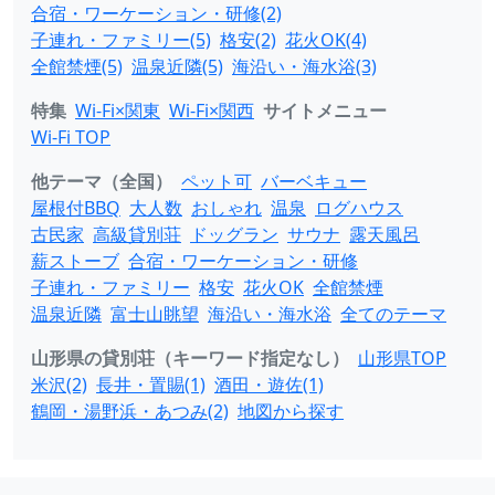
合宿・ワーケーション・研修(2)
子連れ・ファミリー(5)
格安(2)
花火OK(4)
全館禁煙(5)
温泉近隣(5)
海沿い・海水浴(3)
特集
Wi-Fi×関東
Wi-Fi×関西
サイトメニュー
Wi-Fi TOP
他テーマ（全国）
ペット可
バーベキュー
屋根付BBQ
大人数
おしゃれ
温泉
ログハウス
古民家
高級貸別荘
ドッグラン
サウナ
露天風呂
薪ストーブ
合宿・ワーケーション・研修
子連れ・ファミリー
格安
花火OK
全館禁煙
温泉近隣
富士山眺望
海沿い・海水浴
全てのテーマ
山形県の貸別荘（キーワード指定なし）
山形県TOP
米沢(2)
長井・置賜(1)
酒田・遊佐(1)
鶴岡・湯野浜・あつみ(2)
地図から探す