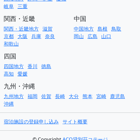
岐阜
三重
関西・近畿
中国
関西・近畿地方
滋賀
中国地方
島根
鳥取
京都
大阪
兵庫
奈良
岡山
広島
山口
和歌山
四国
四国地方
香川
徳島
高知
愛媛
九州・沖縄
九州地方
福岡
佐賀
長崎
大分
熊本
宮崎
鹿児島
沖縄
宿泊施設の登録申し込み
サイト概要
© Copyright
ACO貸別荘コテージ