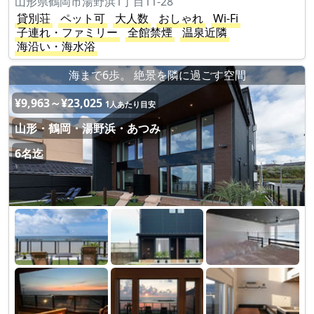
山形県鶴岡市湯野浜1丁目11-28
貸別荘
ペット可
大人数
おしゃれ
Wi-Fi
子連れ・ファミリー
全館禁煙
温泉近隣
海沿い・海水浴
海まで6歩。 絶景を隣に過ごす空間
¥9,963～¥23,025
1人あたり目安
山形・鶴岡・湯野浜・あつみ
6名迄