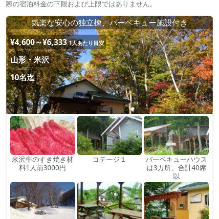
際の宿泊料金の下限および上限ではありません。
気楽な安心の独立棟、バーベキュー施設付き
¥4,600～¥6,333
1人あたり目安
山形・米沢
10名迄
米沢牛のすき焼き材
コテージ１
バーベキューハウス
料1人前3000円
は3カ所、合計40席
以