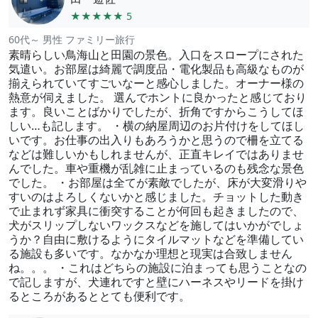
★★★★★ 5
60代～ 男性 ファミリー旅行
素晴らしい鳥海山と田園の景色。入口をスロープにされた
気遣い。お部屋は綺麗で調度品・電化製品も高級なものが
揃えられていてすごいなーと感心しました。オーナー様の
熱意が伺えました。 選んでホントに良かったと感じており
ます。良いことばかりでしたが、折角ですからこうしてほ
しい…も記します。 ・横の納屋周辺のお片付けをしてほし
いです。お仕事の出入りもあろうかと思うので柵を立てる
などは難しいかもしれませんが、正直キレイではありませ
んでした。車や重機が乱雑に止まっているのも残念な景色
でした。 ・お部屋は全てが素敵でしたが、床が大変滑りや
すいのはよろしくないかと感じました。チョットした動き
で止まれず家具に衝突することが何回も起きましたので、
犬がスリップしないワックスなどを施してはいかがでしょ
うか？自由に敷けるようにタイルマットなどを準備してい
る施設も多いです。なかなか理想と現実は合致しません
ね。。。 ・これはどちらの施設に泊まっても思うことなの
で記しますが、犬連れですと壁にハーネスやリードを掛け
るところがあるととても便利です。