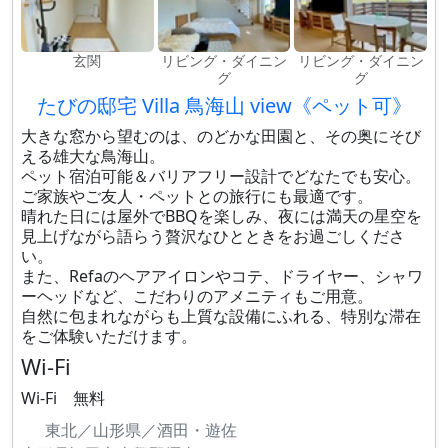
玄関
リビング・ダイニン
リビング・ダイニン
グ
グ
たびの邸宅 Villa 鳥海山 view《ペット可》
大きな窓から望むのは、のどかな田園と、その奥にそび
える雄大な鳥海山。
ペット宿泊可能＆バリアフリー設計でどなたでも安心。
ご家族やご友人・ペットとの旅行にも最適です。
晴れた日には屋外でBBQを楽しみ、夜には満天の星空を
見上げながら語らう贅沢なひとときをお過ごしくださ
い。
また、Refaのヘアアイロンやコテ、ドライヤー、シャワ
ーヘッドなど、こだわりのアメニティもご用意。
自然に包まれながらも上質な設備にふれる、特別な滞在
をご体験いただけます。
Wi-Fi
Wi-Fi 無料
東北／山形県／酒田・遊佐