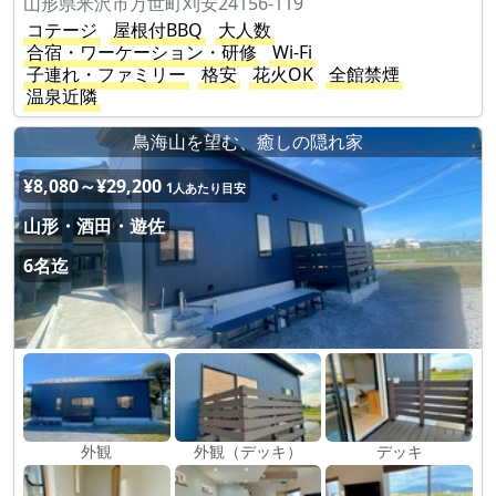
山形県米沢市万世町刈安24156-119
コテージ
屋根付BBQ
大人数
合宿・ワーケーション・研修
Wi-Fi
子連れ・ファミリー
格安
花火OK
全館禁煙
温泉近隣
鳥海山を望む、癒しの隠れ家
¥8,080～¥29,200
1人あたり目安
山形・酒田・遊佐
6名迄
外観
外観（デッキ）
デッキ