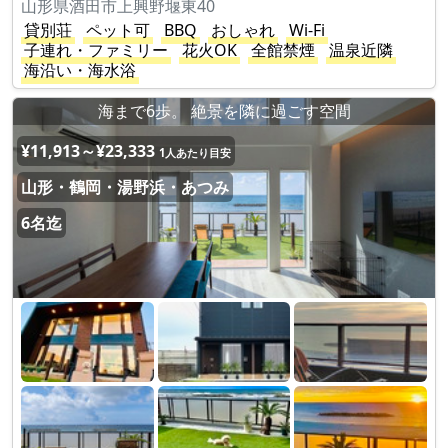
山形県酒田市上興野堰東40
貸別荘
ペット可
BBQ
おしゃれ
Wi-Fi
子連れ・ファミリー
花火OK
全館禁煙
温泉近隣
海沿い・海水浴
海まで6歩。 絶景を隣に過ごす空間
¥11,913～¥23,333
1人あたり目安
山形・鶴岡・湯野浜・あつみ
6名迄