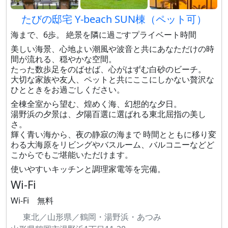
たびの邸宅 Y-beach SUN棟（ペット可）
海まで、6歩。 絶景を隣に過ごすプライベート時間
美しい海景、心地よい潮風や波音と共にあなただけの時
間が流れる、穏やかな空間。
たった数歩足をのばせば、心がはずむ白砂のビーチ。
大切な家族や友人、ペットと共にここにしかない贅沢な
ひとときをお過ごしください。
全棟全室から望む、煌めく海、幻想的な夕日。
湯野浜の夕景は、夕陽百選に選ばれる東北屈指の美し
さ。
輝く青い海から、夜の静寂の海まで 時間とともに移り変
わる大海原をリビングやバスルーム、バルコニーなどど
こからでもご堪能いただけます。
使いやすいキッチンと調理家電等を完備。
Wi-Fi
Wi-Fi 無料
東北／山形県／鶴岡・湯野浜・あつみ