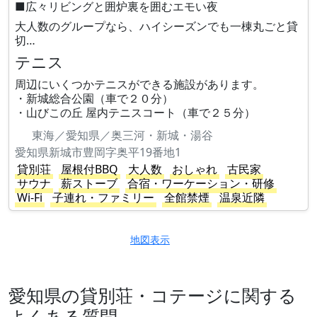
■広々リビングと囲炉裏を囲むエモい夜
大人数のグループなら、ハイシーズンでも一棟丸ごと貸
切…
テニス
周辺にいくつかテニスができる施設があります。
・新城総合公園（車で２０分）
・山びこの丘 屋内テニスコート（車で２５分）
東海／愛知県／奥三河・新城・湯谷
愛知県新城市豊岡字奥平19番地1
貸別荘
屋根付BBQ
大人数
おしゃれ
古民家
サウナ
薪ストーブ
合宿・ワーケーション・研修
Wi-Fi
子連れ・ファミリー
全館禁煙
温泉近隣
地図表示
愛知県の貸別荘・コテージに関する
よくある質問