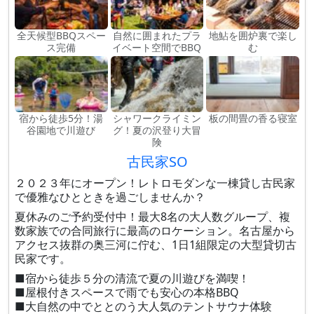
全天候型BBQスペー
自然に囲まれたプラ
地鮎を囲炉裏で楽し
ス完備
イベート空間でBBQ
む
宿から徒歩5分！湯
シャワークライミン
板の間畳の香る寝室
谷園地で川遊び
グ！夏の沢登り大冒
険
古民家SO
２０２３年にオープン！レトロモダンな一棟貸し古民家
で優雅なひとときを過ごしませんか？
夏休みのご予約受付中！最大8名の大人数グループ、複
数家族での合同旅行に最高のロケーション。名古屋から
アクセス抜群の奥三河に佇む、1日1組限定の大型貸切古
民家です。
■宿から徒歩５分の清流で夏の川遊びを満喫！
■屋根付きスペースで雨でも安心の本格BBQ
■大自然の中でととのう大人気のテントサウナ体験