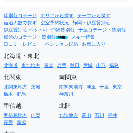
貸別荘コテージ
エリアから探す
テーマから探す
宿泊人数で探す
空室予約状況
静岡・伊豆貸別荘
伊豆貸別荘 ペット可
沖縄貸別荘
千葉コテージ・貸別荘
那須のコテージ・貸別荘
スキー特集
特集
口コミ・レビュー
ペンション民宿
お気に入り
北海道・東北
北海道
東北地方
青森
岩手
秋田
宮城
山形
福島
北関東
南関東
北関東地方
茨城
南関東地方
埼玉
千葉
東京
栃木
群馬
神奈川
甲信越
北陸
甲信越地方
山梨
北陸地方
富山
石川
福井
長野
新潟