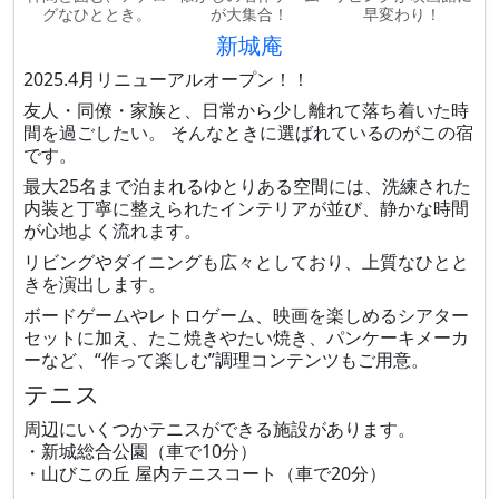
グなひととき。
が大集合！
早変わり！
新城庵
2025.4月リニューアルオープン！！
友人・同僚・家族と、日常から少し離れて落ち着いた時
間を過ごしたい。 そんなときに選ばれているのがこの宿
です。
最大25名まで泊まれるゆとりある空間には、洗練された
内装と丁寧に整えられたインテリアが並び、静かな時間
が心地よく流れます。
リビングやダイニングも広々としており、上質なひとと
きを演出します。
ボードゲームやレトロゲーム、映画を楽しめるシアター
セットに加え、たこ焼きやたい焼き、パンケーキメーカ
ーなど、“作って楽しむ”調理コンテンツもご用意。
テニス
周辺にいくつかテニスができる施設があります。
・新城総合公園（車で10分）
・山びこの丘 屋内テニスコート（車で20分）