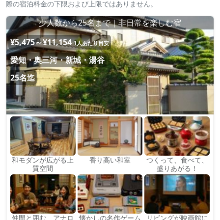
際の宿泊料金の下限および上限ではありません。
少人数から25名まで｜非日常を楽しむ宿
¥5,475～¥11,154
1人あたり目安
愛知・奥三河・新城・湯谷
25名迄
和モダンが広がる上
香り高い和室
つくって、食べて、
質空間
盛りあがる！
仲間と囲む、アナロ
懐かしの名作ゲーム
リビングが映画館に