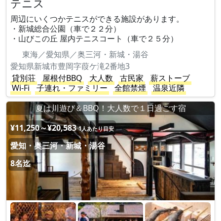
テニス
周辺にいくつかテニスができる施設があります。
・新城総合公園（車で２２分）
・山びこの丘 屋内テニスコート（車で２５分）
東海／愛知県／奥三河・新城・湯谷
愛知県新城市豊岡字葭ケ滝2番地3
貸別荘
屋根付BBQ
大人数
古民家
薪ストーブ
Wi-Fi
子連れ・ファミリー
全館禁煙
温泉近隣
夏は川遊び＆BBQ！大人数で１日過ごす宿
¥11,250～¥20,583
1人あたり目安
愛知・奥三河・新城・湯谷
8名迄