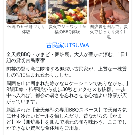
伝統の五平餅づくり
炭火でジュワッ！至
囲炉裏を囲んで。炭
体験
福のBBQ体験
火でじっくり焼く川
魚
古民家UTSUWA
全天候BBQ・かまど・囲炉裏。大人が豊かに涼む、1日1
組の貸切古民家宿
陶芸の登り窯に隣接する趣深い古民家が、上質な一棟貸
しの宿に生まれ変わりました。
周囲を山に囲まれた静かなロケーションでありながら、J
R飯田線・柿平駅から徒歩30秒とアクセスも抜群。一歩
中へ入れば、都会の暑さを忘れさせる心地よい静寂が広
がっています。
新設された【全天候型の専用BBQスペース】で天候を気
にせず冷たいビールを愉しんだり、昔ながらの【かま
ど】や【囲炉裏】を囲んで地元の旬を味わう、ここでし
かできない贅沢な食体験をご用意。