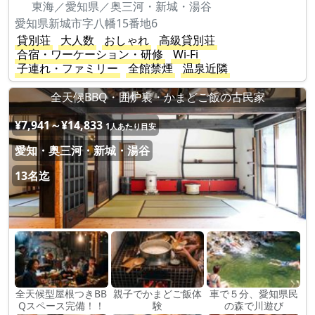
東海／愛知県／奥三河・新城・湯谷
愛知県新城市字八幡15番地6
貸別荘
大人数
おしゃれ
高級貸別荘
合宿・ワーケーション・研修
Wi-Fi
子連れ・ファミリー
全館禁煙
温泉近隣
全天候BBQ・囲炉裏・かまどご飯の古民家
¥7,941～¥14,833
1人あたり目安
愛知・奥三河・新城・湯谷
13名迄
全天候型屋根つきBB
親子でかまどご飯体
車で５分、愛知県民
Qスペース完備！！
験
の森で川遊び