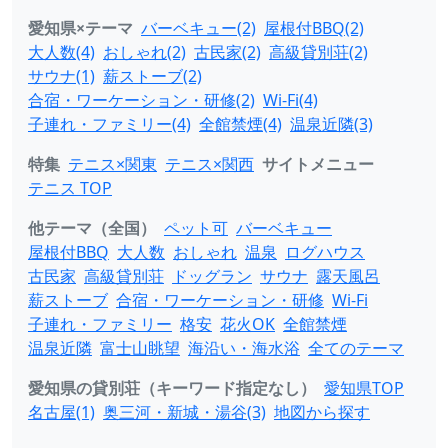
愛知県×テーマ
バーベキュー(2)
屋根付BBQ(2)
大人数(4)
おしゃれ(2)
古民家(2)
高級貸別荘(2)
サウナ(1)
薪ストーブ(2)
合宿・ワーケーション・研修(2)
Wi-Fi(4)
子連れ・ファミリー(4)
全館禁煙(4)
温泉近隣(3)
特集
テニス×関東
テニス×関西
サイトメニュー
テニス TOP
他テーマ（全国）
ペット可
バーベキュー
屋根付BBQ
大人数
おしゃれ
温泉
ログハウス
古民家
高級貸別荘
ドッグラン
サウナ
露天風呂
薪ストーブ
合宿・ワーケーション・研修
Wi-Fi
子連れ・ファミリー
格安
花火OK
全館禁煙
温泉近隣
富士山眺望
海沿い・海水浴
全てのテーマ
愛知県の貸別荘（キーワード指定なし）
愛知県TOP
名古屋(1)
奥三河・新城・湯谷(3)
地図から探す