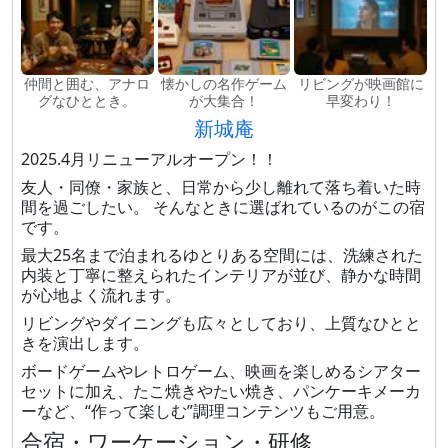
仲間と囲む、アナロ
懐かしの名作ゲーム
リビングが映画館に
グなひととき。
が大集合！
早変わり！
新城庵
2025.4月リニューアルオープン！！
友人・同僚・家族と、日常から少し離れて落ち着いた時
間を過ごしたい。 そんなときに選ばれているのがこの宿
です。
最大25名まで泊まれるゆとりある空間には、洗練された
内装と丁寧に整えられたインテリアが並び、静かな時間
が心地よく流れます。
リビングやダイニングも広々としており、上質なひとと
きを演出します。
ボードゲームやレトロゲーム、映画を楽しめるシアター
セットに加え、たこ焼きやたい焼き、パンケーキメーカ
ーなど、“作って楽しむ”調理コンテンツもご用意。
合宿・ワーケーション・研修