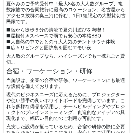
夏休みのご予約受付中！最大8名の大人数グループ、複
数家族での合同旅行に最高のロケーション。名古屋から
アクセス抜群の奥三河に佇む、1日1組限定の大型貸切古
民家です。
■宿から徒歩５分の清流で夏の川遊びを満喫！
■屋根付きスペースで雨でも安心の本格BBQ
■大自然の中でととのう大人気のテントサウナ体験
■広々リビングと囲炉裏を囲むエモい夜
大人数のグループなら、ハイシーズンでも一棟丸ごと貸
切…
合宿・ワーケーション・研修
当施設は、企業の合宿や研修、ワーケーションにも最適
な設備を備えております。
現代のビジネスニーズに応えるために、プロジェクター
や使い勝手の良いホワイトボードを完備しています。こ
れら多様な備品を活用し、チームビルディングやプロジ
ェクトのブレインストーミング、創造的なアイデアの具
現化まで、幅広い目的でのご利用が可能です。
充実した設備が揃っているため、合宿や研修の際に必要
なあらゆるツールがここにあり、安心してご活用いただ