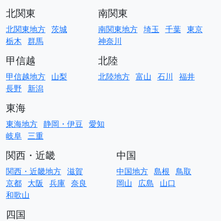
北関東
南関東
北関東地方
茨城
南関東地方
埼玉
千葉
東京
栃木
群馬
神奈川
甲信越
北陸
甲信越地方
山梨
北陸地方
富山
石川
福井
長野
新潟
東海
東海地方
静岡・伊豆
愛知
岐阜
三重
関西・近畿
中国
関西・近畿地方
滋賀
中国地方
島根
鳥取
京都
大阪
兵庫
奈良
岡山
広島
山口
和歌山
四国