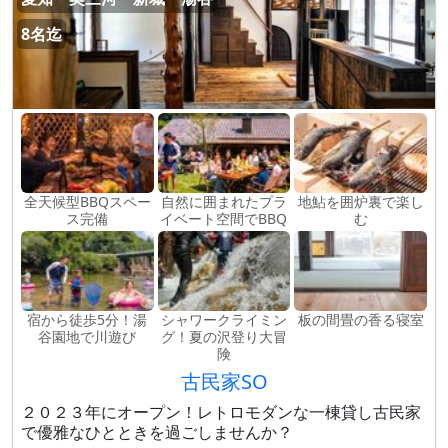
8名迄
全天候型BBQスペー
自然に囲まれたプラ
地鮎を囲炉裏で楽し
ス完備
イベート空間でBBQ
む
宿から徒歩5分！湯
シャワークライミン
板の間畳の香る寝室
谷園地で川遊び
グ！夏の沢登り大冒
険
古民家SO
２０２３年にオープン！レトロモダンな一棟貸し古民家
で優雅なひとときを過ごしませんか？