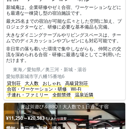
新城庵は、企業研修やゼミ合宿、ワーケーションなどに
も最適な一棟貸し型の宿泊施設です。
最大25名までの宿泊が可能な広々とした空間に加え、プ
ロジェクターなど、研修に必要な基本備品も完備。
大きなダイニングテーブルやリビングスペースは、チー
ムでのディスカッションやプレゼンにも対応可能です。
非日常の落ち着いた環境で集中しながらも、仲間との交
流を深められる合宿・研修に最適な場としてご利用いた
だけます。
東海／愛知県／奥三河・新城・湯谷
愛知県新城市字八幡15番地6
貸別荘
大人数
おしゃれ
高級貸別荘
合宿・ワーケーション・研修
Wi-Fi
子連れ・ファミリー
全館禁煙
温泉近隣
夏は川遊び＆BBQ！大人数で１日過ごす宿
¥11,250～¥20,583
1人あたり目安
愛知・奥三河・新城・湯谷