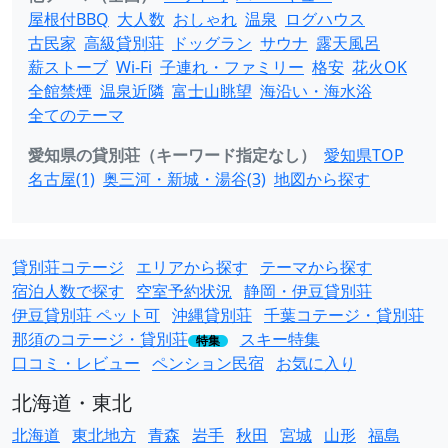
屋根付BBQ
大人数
おしゃれ
温泉
ログハウス
古民家
高級貸別荘
ドッグラン
サウナ
露天風呂
薪ストーブ
Wi-Fi
子連れ・ファミリー
格安
花火OK
全館禁煙
温泉近隣
富士山眺望
海沿い・海水浴
全てのテーマ
愛知県の貸別荘（キーワード指定なし）
愛知県TOP
名古屋(1)
奥三河・新城・湯谷(3)
地図から探す
貸別荘コテージ
エリアから探す
テーマから探す
宿泊人数で探す
空室予約状況
静岡・伊豆貸別荘
伊豆貸別荘 ペット可
沖縄貸別荘
千葉コテージ・貸別荘
那須のコテージ・貸別荘
スキー特集
特集
口コミ・レビュー
ペンション民宿
お気に入り
北海道・東北
北海道
東北地方
青森
岩手
秋田
宮城
山形
福島