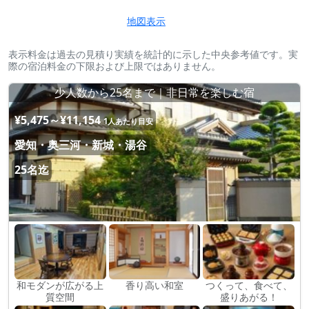
地図表示
表示料金は過去の見積り実績を統計的に示した中央参考値です。実
際の宿泊料金の下限および上限ではありません。
少人数から25名まで｜非日常を楽しむ宿
¥5,475～¥11,154
1人あたり目安
愛知・奥三河・新城・湯谷
25名迄
和モダンが広がる上
香り高い和室
つくって、食べて、
質空間
盛りあがる！