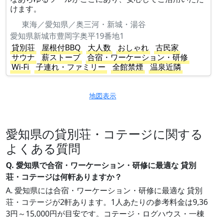
けます。
東海／愛知県／奥三河・新城・湯谷
愛知県新城市豊岡字奥平19番地1
貸別荘
屋根付BBQ
大人数
おしゃれ
古民家
サウナ
薪ストーブ
合宿・ワーケーション・研修
Wi-Fi
子連れ・ファミリー
全館禁煙
温泉近隣
地図表示
愛知県の貸別荘・コテージに関する
よくある質問
Q. 愛知県で合宿・ワーケーション・研修に最適な 貸別
荘・コテージは何軒ありますか？
A. 愛知県には合宿・ワーケーション・研修に最適な 貸別
荘・コテージが2軒あります。1人あたりの参考料金は9,36
3円～15,000円が目安です。コテージ・ログハウス・一棟