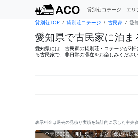
貸別荘コテージ
エリ
貸別荘TOP
貸別荘コテージ
古民家
愛
愛知県で古民家に泊まる
愛知県には、古民家の貸別荘・コテージが2軒あり
る古民家で、非日常の滞在をお楽しみくださ
表示料金は過去の見積り実績を統計的に示した中央
全天候BBQ・囲炉裏・かまどご飯の古民