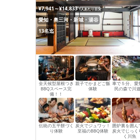
¥7,941～¥14,833
1人あたり目安
愛知・奥三河・新城・湯谷
13名迄
全天候型屋根つき
親子でかまどご飯
車で５分、愛
BBQスペース完
体験
民の森で川
備！！
伝統の五平餅づく
炭火でジュワッ！
囲炉裏を囲ん
り体験
至福のBBQ体験
炭火でじっく
く川魚