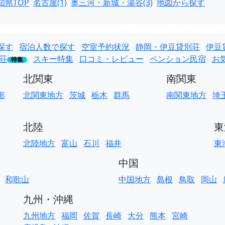
知県TOP
名古屋(1)
奥三河・新城・湯谷(3)
地図から探す
探す
宿泊人数で探す
空室予約状況
静岡・伊豆貸別荘
伊豆
荘
スキー特集
口コミ・レビュー
ペンション民宿
お
特集
北関東
南関東
形
北関東地方
茨城
栃木
群馬
南関東地方
埼
北陸
東
北陸地方
富山
石川
福井
東
中国
和歌山
中国地方
島根
鳥取
岡山
九州・沖縄
九州地方
福岡
佐賀
長崎
大分
熊本
宮崎