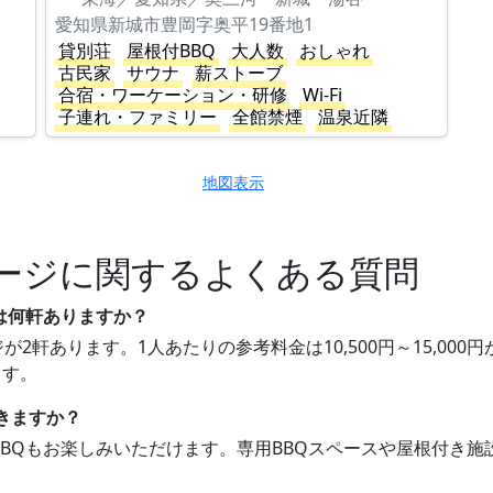
愛知県新城市豊岡字奥平19番地1
貸別荘
屋根付BBQ
大人数
おしゃれ
古民家
サウナ
薪ストーブ
合宿・ワーケーション・研修
Wi-Fi
子連れ・ファミリー
全館禁煙
温泉近隣
地図表示
ージに関するよくある質問
は何軒ありますか？
が2軒あります。1人あたりの参考料金は10,500円～15,00
ます。
できますか？
でBBQもお楽しみいただけます。専用BBQスペースや屋根付き