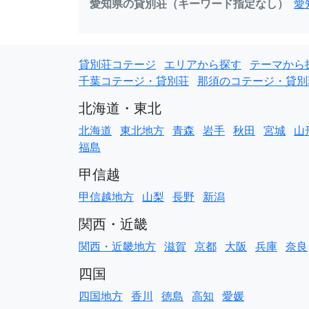
愛知県の貸別荘（キーワード指定なし）
愛
貸別荘コテージ
エリアから探す
テーマから
千葉コテージ・貸別荘
那須のコテージ・貸別
北海道・東北
北海道
東北地方
青森
岩手
秋田
宮城
山
福島
甲信越
甲信越地方
山梨
長野
新潟
関西・近畿
関西・近畿地方
滋賀
京都
大阪
兵庫
奈良
四国
四国地方
香川
徳島
高知
愛媛