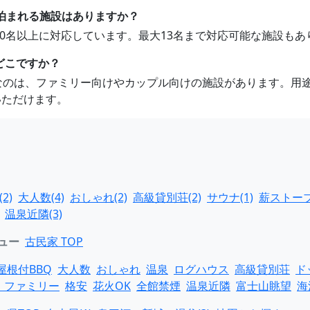
上泊まれる施設はありますか？
が10名以上に対応しています。最大13名まで対応可能な施設も
どこですか？
めなのは、ファミリー向けやカップル向けの施設があります。用
いただけます。
2)
大人数(4)
おしゃれ(2)
高級貸別荘(2)
サウナ(1)
薪ストーブ
温泉近隣(3)
ュー
古民家 TOP
屋根付BBQ
大人数
おしゃれ
温泉
ログハウス
高級貸別荘
ド
・ファミリー
格安
花火OK
全館禁煙
温泉近隣
富士山眺望
海