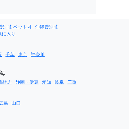
貸別荘 ペット可
沖縄貸別荘
気に入り
玉
千葉
東京
神奈川
海
海地方
静岡・伊豆
愛知
岐阜
三重
広島
山口