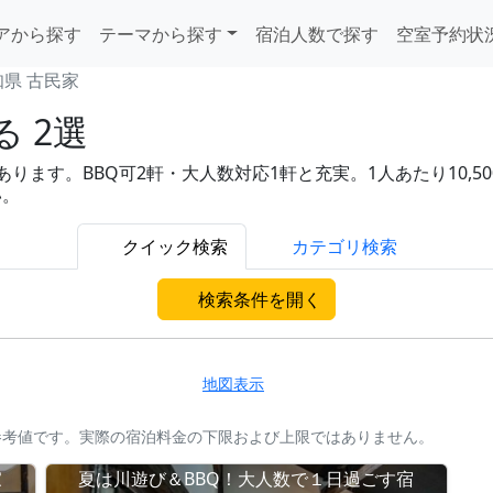
アから探す
テーマから探す
宿泊人数で探す
空室予約状
知県 古民家
 2選
ます。BBQ可2軒・大人数対応1軒と充実。1人あたり10,50
い。
クイック検索
カテゴリ検索
検索条件を開く
地図表示
参考値です。実際の宿泊料金の下限および上限ではありません。
家
夏は川遊び＆BBQ！大人数で１日過ごす宿