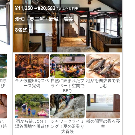
¥11,250～¥20,583
1人あたり目安
愛知・奥三河・新城・湯谷
8名迄
知県
全天候型BBQスペ
自然に囲まれたプ
地鮎を囲炉裏で楽
遊び
ース完備
ライベート空間で
しむ
BBQ
で。
宿から徒歩5分！
シャワークライミ
板の間畳の香る寝
り焼
湯谷園地で川遊び
ング！夏の沢登り
室
大冒険