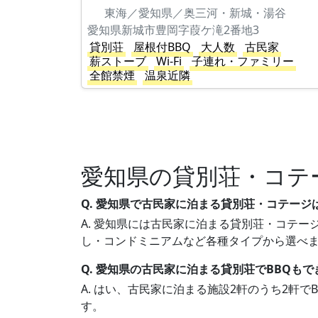
東海／愛知県／奥三河・新城・湯谷
愛知県新城市豊岡字葭ケ滝2番地3
貸別荘
屋根付BBQ
大人数
古民家
薪ストーブ
Wi-Fi
子連れ・ファミリー
全館禁煙
温泉近隣
愛知県の貸別荘・コテ
Q. 愛知県で古民家に泊まる貸別荘・コテージ
A. 愛知県には古民家に泊まる貸別荘・コテージ
し・コンドミニアムなど各種タイプから選べ
Q. 愛知県の古民家に泊まる貸別荘でBBQも
A. はい、古民家に泊まる施設2軒のうち2軒
す。