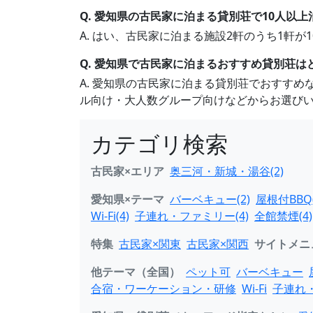
Q. 愛知県の古民家に泊まる貸別荘で10人以
A. はい、古民家に泊まる施設2軒のうち1軒
Q. 愛知県で古民家に泊まるおすすめ貸別荘は
A. 愛知県の古民家に泊まる貸別荘でおすす
ル向け・大人数グループ向けなどからお選び
カテゴリ検索
古民家×エリア
奥三河・新城・湯谷(2)
愛知県×テーマ
バーベキュー(2)
屋根付BBQ(
Wi-Fi(4)
子連れ・ファミリー(4)
全館禁煙(4)
特集
古民家×関東
古民家×関西
サイトメニ
他テーマ（全国）
ペット可
バーベキュー
合宿・ワーケーション・研修
Wi-Fi
子連れ