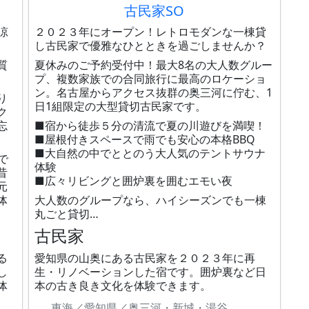
古民家SO
涼
２０２３年にオープン！レトロモダンな一棟貸
し古民家で優雅なひとときを過ごしませんか？
質
夏休みのご予約受付中！最大8名の大人数グルー
プ、複数家族での合同旅行に最高のロケーショ
ン。名古屋からアクセス抜群の奥三河に佇む、1
り
日1組限定の大型貸切古民家です。
ク
忘
■宿から徒歩５分の清流で夏の川遊びを満喫！
■屋根付きスペースで雨でも安心の本格BBQ
■大自然の中でととのう大人気のテントサウナ
で
体験
昔
■広々リビングと囲炉裏を囲むエモい夜
元
体
大人数のグループなら、ハイシーズンでも一棟
丸ごと貸切…
古民家
る
愛知県の山奥にある古民家を２０２３年に再
し
生・リノベーションした宿です。囲炉裏など日
体
本の古き良き文化を体験できます。
東海／愛知県／奥三河・新城・湯谷