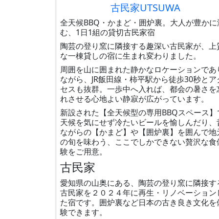
古民家UTSUWA
全天候BBQ・かまど・囲炉裏。大人が豊かに
む、1日1組の貸切古民家宿
陶芸の登り窯に隣接する趣深い古民家が、上
な一棟貸しの宿に生まれ変わりました。
周囲を山に囲まれた静かなロケーションであ
ながら、JR飯田線・柿平駅から徒歩30秒とア
セスも抜群。一歩中へ入れば、都会の暑さを
れさせる心地よい静寂が広がっています。
新設された【全天候型の専用BBQスペース】
天候を気にせず冷たいビールを愉しんだり、
ながらの【かまど】や【囲炉裏】を囲んで地
の旬を味わう、ここでしかできない贅沢な食
験をご用意。
古民家
愛知県の山奥にある、陶芸の登り窯に隣接す
古民家を２０２４年に再生・リノベーション
た宿です。囲炉裏など日本の古き良き文化を
験できます。