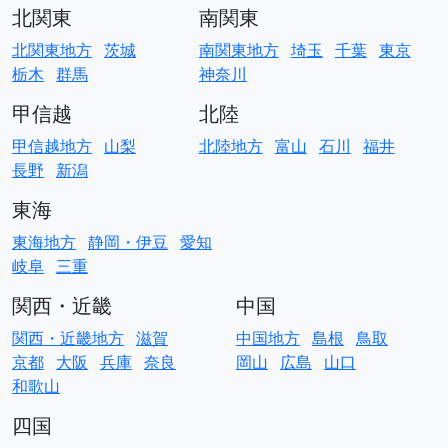
北関東
南関東
北関東地方
茨城
南関東地方
埼玉
千葉
東京
栃木
群馬
神奈川
甲信越
北陸
甲信越地方
山梨
北陸地方
富山
石川
福井
長野
新潟
東海
東海地方
静岡・伊豆
愛知
岐阜
三重
関西・近畿
中国
関西・近畿地方
滋賀
中国地方
島根
鳥取
京都
大阪
兵庫
奈良
岡山
広島
山口
和歌山
四国