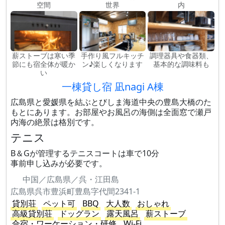
空間
世界
内
薪ストーブは寒い季
手作り風フルキッチ
調理器具や食器類、
節にも宿全体が暖か
ン♪楽しくなります
基本的な調味料も
い
一棟貸し宿 凪nagi A棟
広島県と愛媛県を結ぶとびしま海道中央の豊島大橋のた
もとにあります。お部屋やお風呂の海側は全面窓で瀬戸
内海の絶景は格別です。
テニス
B＆Gが管理するテニスコートは車で10分
事前申し込みが必要です。
中国／広島県／呉・江田島
広島県呉市豊浜町豊島字代間2341-1
貸別荘
ペット可
BBQ
大人数
おしゃれ
高級貸別荘
ドッグラン
露天風呂
薪ストーブ
合宿・ワーケーション・研修
Wi-Fi