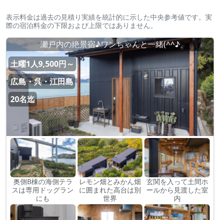
表示料金は過去の見積り実績を統計的に示した中央参考値です。実
際の宿泊料金の下限および上限ではありません。
瀬戸内の絶景宿♪ワンちゃんと一緒(^^♪
土曜1人9,500円～
広島・呉・江田島
20名迄
奥側B棟の海側テラ
レモン畑とみかん畑
玄関を入って土間ホ
スは専用ドッグラン
に囲まれた高台は別
ールから見渡した室
にも
世界
内