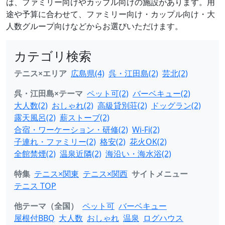
は、ファミリー向けやカップル向けの施設があります。用
途や予算に合わせて、ファミリー向け・カップル向け・大
人数グループ向けなどからお選びいただけます。
カテゴリ検索
テニス×エリア
広島県(4)
呉・江田島(2)
芸北(2)
呉・江田島×テーマ
ペット可(2)
バーベキュー(2)
大人数(2)
おしゃれ(2)
高級貸別荘(2)
ドッグラン(2)
露天風呂(2)
薪ストーブ(2)
合宿・ワーケーション・研修(2)
Wi-Fi(2)
子連れ・ファミリー(2)
格安(2)
花火OK(2)
全館禁煙(2)
温泉近隣(2)
海沿い・海水浴(2)
特集
テニス×関東
テニス×関西
サイトメニュー
テニス TOP
他テーマ（全国）
ペット可
バーベキュー
屋根付BBQ
大人数
おしゃれ
温泉
ログハウス