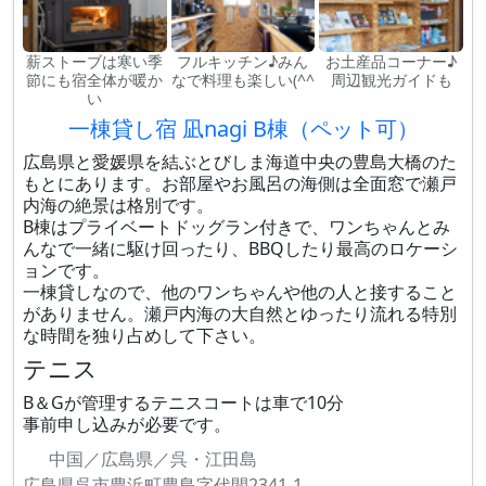
薪ストーブは寒い季
フルキッチン♪みん
お土産品コーナー♪
節にも宿全体が暖か
なで料理も楽しい(^^
周辺観光ガイドも
い
一棟貸し宿 凪nagi B棟（ペット可）
広島県と愛媛県を結ぶとびしま海道中央の豊島大橋のた
もとにあります。お部屋やお風呂の海側は全面窓で瀬戸
内海の絶景は格別です。
B棟はプライベートドッグラン付きで、ワンちゃんとみ
んなで一緒に駆け回ったり、BBQしたり最高のロケーシ
ョンです。
一棟貸しなので、他のワンちゃんや他の人と接すること
がありません。瀬戸内海の大自然とゆったり流れる特別
な時間を独り占めして下さい。
テニス
B＆Gが管理するテニスコートは車で10分
事前申し込みが必要です。
中国／広島県／呉・江田島
広島県呉市豊浜町豊島字代間2341-1