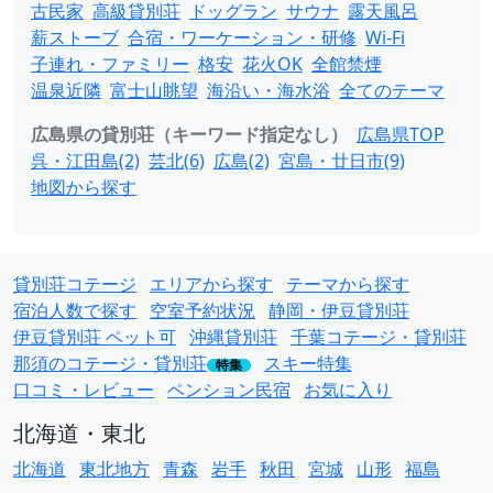
古民家
高級貸別荘
ドッグラン
サウナ
露天風呂
薪ストーブ
合宿・ワーケーション・研修
Wi-Fi
子連れ・ファミリー
格安
花火OK
全館禁煙
温泉近隣
富士山眺望
海沿い・海水浴
全てのテーマ
広島県の貸別荘（キーワード指定なし）
広島県TOP
呉・江田島(2)
芸北(6)
広島(2)
宮島・廿日市(9)
地図から探す
貸別荘コテージ
エリアから探す
テーマから探す
宿泊人数で探す
空室予約状況
静岡・伊豆貸別荘
伊豆貸別荘 ペット可
沖縄貸別荘
千葉コテージ・貸別荘
那須のコテージ・貸別荘
スキー特集
特集
口コミ・レビュー
ペンション民宿
お気に入り
北海道・東北
北海道
東北地方
青森
岩手
秋田
宮城
山形
福島