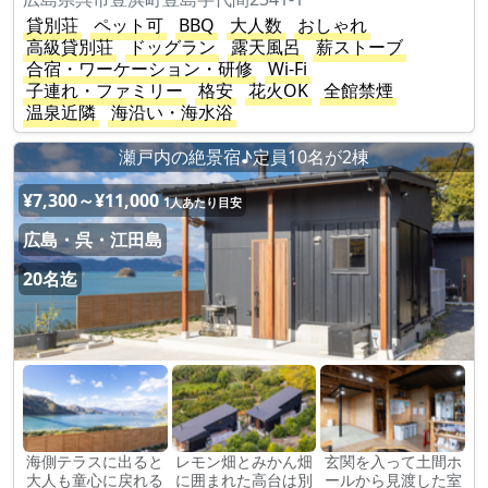
貸別荘
ペット可
BBQ
大人数
おしゃれ
高級貸別荘
ドッグラン
露天風呂
薪ストーブ
合宿・ワーケーション・研修
Wi-Fi
子連れ・ファミリー
格安
花火OK
全館禁煙
温泉近隣
海沿い・海水浴
瀬戸内の絶景宿♪定員10名が2棟
¥7,300～¥11,000
1人あたり目安
広島・呉・江田島
20名迄
海側テラスに出ると
レモン畑とみかん畑
玄関を入って土間ホ
大人も童心に戻れる
に囲まれた高台は別
ールから見渡した室