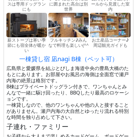
スは専用ドッグラン
に囲まれた高台は別
ールから見渡した室
にも
世界
内
薪ストーブは寒い季
フルキッチン♪みん
お土産品コーナー♪
節にも宿全体が暖か
なで料理も楽しい(^^
周辺観光ガイドも
い
一棟貸し宿 凪nagi B棟（ペット可）
広島県と愛媛県を結ぶとびしま海道中央の豊島大橋のた
もとにあります。お部屋やお風呂の海側は全面窓で瀬戸
内海の絶景は格別です。
B棟はプライベートドッグラン付きで、ワンちゃんとみ
んなで一緒に駆け回ったり、BBQしたり最高のロケーシ
ョンです。
一棟貸しなので、他のワンちゃんや他の人と接すること
がありません。瀬戸内海の大自然とゆったり流れる特別
な時間を独り占めして下さい。
子連れ・ファミリー
お子様から大人まで楽しめるカードゲーム、ボードゲー