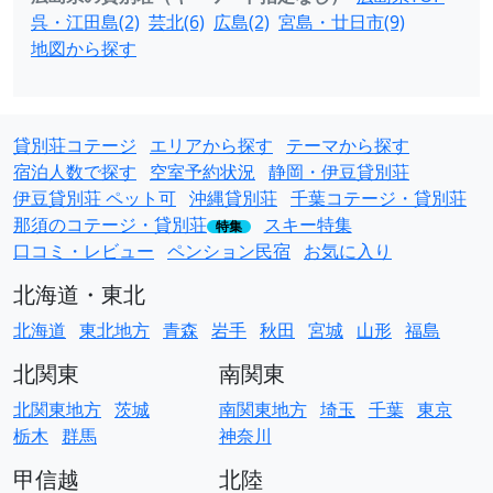
呉・江田島(2)
芸北(6)
広島(2)
宮島・廿日市(9)
地図から探す
貸別荘コテージ
エリアから探す
テーマから探す
宿泊人数で探す
空室予約状況
静岡・伊豆貸別荘
伊豆貸別荘 ペット可
沖縄貸別荘
千葉コテージ・貸別荘
那須のコテージ・貸別荘
スキー特集
特集
口コミ・レビュー
ペンション民宿
お気に入り
北海道・東北
北海道
東北地方
青森
岩手
秋田
宮城
山形
福島
北関東
南関東
北関東地方
茨城
南関東地方
埼玉
千葉
東京
栃木
群馬
神奈川
甲信越
北陸