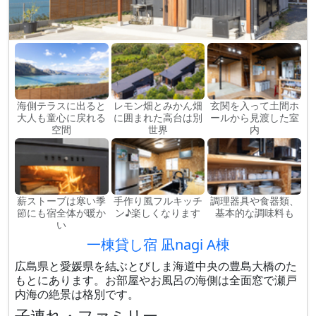
海側テラスに出ると
レモン畑とみかん畑
玄関を入って土間ホ
大人も童心に戻れる
に囲まれた高台は別
ールから見渡した室
空間
世界
内
薪ストーブは寒い季
手作り風フルキッチ
調理器具や食器類、
節にも宿全体が暖か
ン♪楽しくなります
基本的な調味料も
い
一棟貸し宿 凪nagi A棟
広島県と愛媛県を結ぶとびしま海道中央の豊島大橋のた
もとにあります。お部屋やお風呂の海側は全面窓で瀬戸
内海の絶景は格別です。
子連れ・ファミリー