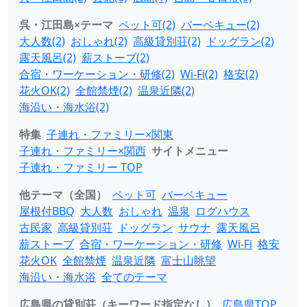
呉・江田島×テーマ
ペット可(2)
バーベキュー(2)
大人数(2)
おしゃれ(2)
高級貸別荘(2)
ドッグラン(2)
露天風呂(2)
薪ストーブ(2)
合宿・ワーケーション・研修(2)
Wi-Fi(2)
格安(2)
花火OK(2)
全館禁煙(2)
温泉近隣(2)
海沿い・海水浴(2)
特集
子連れ・ファミリー×関東
子連れ・ファミリー×関西
サイトメニュー
子連れ・ファミリー TOP
他テーマ（全国）
ペット可
バーベキュー
屋根付BBQ
大人数
おしゃれ
温泉
ログハウス
古民家
高級貸別荘
ドッグラン
サウナ
露天風呂
薪ストーブ
合宿・ワーケーション・研修
Wi-Fi
格安
花火OK
全館禁煙
温泉近隣
富士山眺望
海沿い・海水浴
全てのテーマ
広島県の貸別荘（キーワード指定なし）
広島県TOP