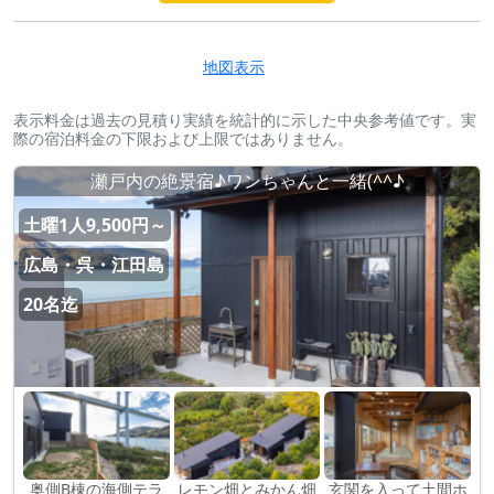
地図表示
表示料金は過去の見積り実績を統計的に示した中央参考値です。実
際の宿泊料金の下限および上限ではありません。
瀬戸内の絶景宿♪ワンちゃんと一緒(^^♪
土曜1人9,500円～
広島・呉・江田島
20名迄
奥側B棟の海側テラ
レモン畑とみかん畑
玄関を入って土間ホ