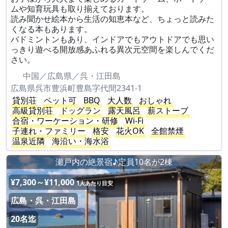
ムや知育玩具も取り揃えております。
読み聞かせ絵本から生活の知恵本など、ちょっと読みた
くなる本もあります。
バドミントンもあり、インドアでもアウトドアでも思い
っきり遊べる開放感あふれる異次元空間を楽しんでくだ
さい。
中国／広島県／呉・江田島
広島県呉市豊浜町豊島字代間2341-1
貸別荘
ペット可
BBQ
大人数
おしゃれ
高級貸別荘
ドッグラン
露天風呂
薪ストーブ
合宿・ワーケーション・研修
Wi-Fi
子連れ・ファミリー
格安
花火OK
全館禁煙
温泉近隣
海沿い・海水浴
瀬戸内の絶景宿♪定員10名が2棟
¥7,300～¥11,000
1人あたり目安
広島・呉・江田島
20名迄