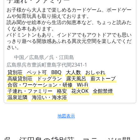
お子様から大人まで楽しめるカードゲーム、ボードゲー
ムや知育玩具も取り揃えております。
読み聞かせ絵本から生活の知恵本など、ちょっと読みた
くなる本もあります。
バドミントンもあり、インドアでもアウトドアでも思い
っきり遊べる開放感あふれる異次元空間を楽しんでくだ
さい。
中国／広島県／呉・江田島
広島県呉市豊浜町豊島字代間2341-1
貸別荘
ペット可
BBQ
大人数
おしゃれ
高級貸別荘
ドッグラン
露天風呂
薪ストーブ
合宿・ワーケーション・研修
Wi-Fi
子連れ・ファミリー
格安
花火OK
全館禁煙
温泉近隣
海沿い・海水浴
地図表示