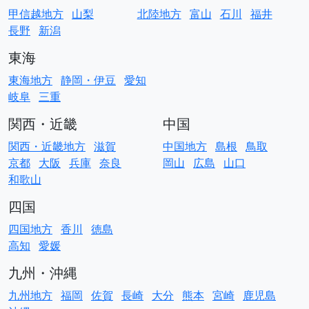
甲信越地方
山梨
北陸地方
富山
石川
福井
長野
新潟
東海
東海地方
静岡・伊豆
愛知
岐阜
三重
関西・近畿
中国
関西・近畿地方
滋賀
中国地方
島根
鳥取
京都
大阪
兵庫
奈良
岡山
広島
山口
和歌山
四国
四国地方
香川
徳島
高知
愛媛
九州・沖縄
九州地方
福岡
佐賀
長崎
大分
熊本
宮崎
鹿児島