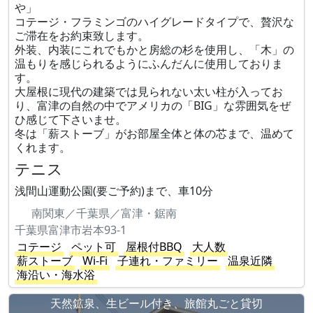
や」
コテージ・フラミンゴのハイグレードタイプで、贅沢な
ご滞在をお約束致します。
外装、内装にこれでもかと房総の杉を使用し、「木」の
温もりを感じられるようにふんだんに使用しておりま
す。
大屋根に現代の建築では見られない太い柱が入ってお
り、富津の自然の中でアメリカの「BIG」な雰囲気をぜ
ひ感じて下さいませ。
冬は「薪ストーブ」がお部屋全体と体の芯まで、温めて
くれます。
テニス
浅間山運動公園(要ご予約)まで、車10分
南関東／千葉県／富津・鋸南
千葉県富津市岩本93-1
コテージ
ペット可
屋根付BBQ
大人数
薪ストーブ
Wi-Fi
子連れ・ファミリー
温泉近隣
海沿い・海水浴
天然鉱泉、生ビール付き、旅館丸ごと貸切