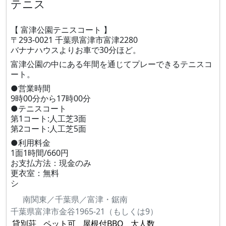
テニス
【 富津公園テニスコート 】
〒293-0021 千葉県富津市富津2280
バナナハウスよりお車で30分ほど。
富津公園の中にある年間を通じてプレーできるテニスコ
ート。
●営業時間
9時00分から17時00分
●テニスコート
第1コート:人工芝3面
第2コート:人工芝5面
●利用料金
1面1時間/660円
お支払方法：現金のみ
更衣室：無料
シ
南関東／千葉県／富津・鋸南
千葉県富津市金谷1965-21（もしくは9）
貸別荘
ペット可
屋根付BBQ
大人数