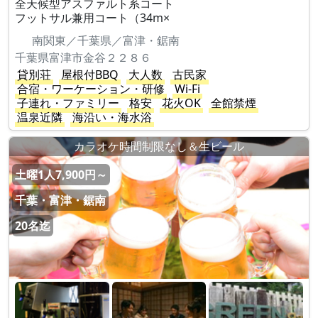
全天候型アスファルト系コート
フットサル兼用コート（34m×
南関東／千葉県／富津・鋸南
千葉県富津市金谷２２８６
貸別荘
屋根付BBQ
大人数
古民家
合宿・ワーケーション・研修
Wi-Fi
子連れ・ファミリー
格安
花火OK
全館禁煙
温泉近隣
海沿い・海水浴
カラオケ時間制限なし＆生ビール
土曜1人7,900円～
千葉・富津・鋸南
20名迄