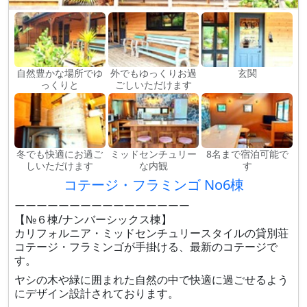
自然豊かな場所でゆ
外でもゆっくりお過
玄関
っくりと
ごしいただけます
冬でも快適にお過ご
ミッドセンチュリー
8名まで宿泊可能で
しいただけます
な内観
す
コテージ・フラミンゴ No6棟
ーーーーーーーーーーーーーーーー
【№６棟/ナンバーシックス棟】
カリフォルニア・ミッドセンチュリースタイルの貸別荘
コテージ・フラミンゴが手掛ける、最新のコテージで
す。
ヤシの木や緑に囲まれた自然の中で快適に過ごせるよう
にデザイン設計されております。