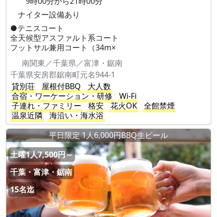
9時00分から21時00分
ナイター設備あり
●テニスコート
全天候型アスファルト系コート
フットサル兼用コート（34m×
南関東／千葉県／富津・鋸南
千葉県安房郡鋸南町元名944-1
貸別荘
屋根付BBQ
大人数
合宿・ワーケーション・研修
Wi-Fi
子連れ・ファミリー
格安
花火OK
全館禁煙
温泉近隣
海沿い・海水浴
平日限定 1人6,000円BBQ生ビール
土曜1人7,500円～
千葉・富津・鋸南
15名迄