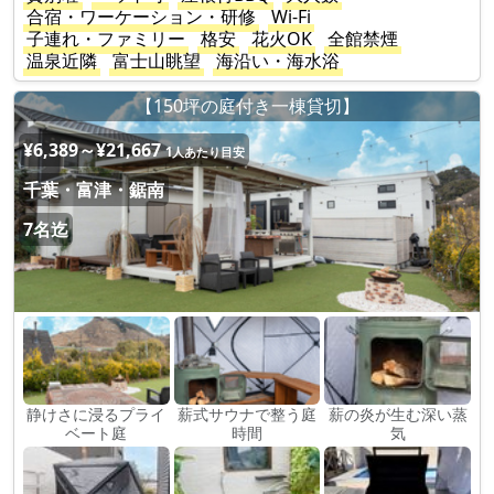
合宿・ワーケーション・研修
Wi-Fi
子連れ・ファミリー
格安
花火OK
全館禁煙
温泉近隣
富士山眺望
海沿い・海水浴
【150坪の庭付き一棟貸切】
¥6,389～¥21,667
1人あたり目安
千葉・富津・鋸南
7名迄
静けさに浸るプライ
薪式サウナで整う庭
薪の炎が生む深い蒸
ベート庭
時間
気