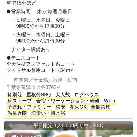
車で15分ほど。
●営業時間 休み 毎週月曜日
・日曜日、水曜日、金曜日
9時00分から17時00分
・火曜日、木曜日、土曜日
9時00分から21時00分
ナイター設備あり
●テニスコート
全天候型アスファルト系コート
フットサル兼用コート（34m×
南関東／千葉県／富津・鋸南
千葉県富津市金谷3763-4
貸別荘
屋根付BBQ
大人数
ログハウス
薪ストーブ
合宿・ワーケーション・研修
Wi-Fi
子連れ・ファミリー
格安
花火OK
全館禁煙
温泉近隣
海沿い・海水浴
平日限定 1人6,000円サウナBBQ