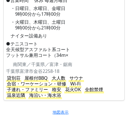
●営業時間 休み 毎週月曜日
・日曜日、水曜日、金曜日
9時00分から17時00分
・火曜日、木曜日、土曜日
9時00分から21時00分
ナイター設備あり
●テニスコート
全天候型アスファルト系コート
フットサル兼用コート（34m×
南関東／千葉県／富津・鋸南
千葉県富津市金谷2258-18
貸別荘
屋根付BBQ
大人数
サウナ
合宿・ワーケーション・研修
Wi-Fi
子連れ・ファミリー
格安
花火OK
全館禁煙
温泉近隣
海沿い・海水浴
地図表示