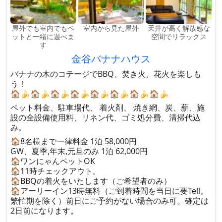
屋外でも室内でもペ
室内から見た屋外
天井が高く解放感な
ットと一緒に遊べま
空間でリラックス
す
金谷バナナハウス
バナナの木のコテージでBBQ、焚き火、花火を楽しも
う！
🏠🍌🏠🍌🏠🍌🏠🍌🏠🍌🏠🍌🏠🍌🏠🍌
ペット料金、駐車場代、 着火剤、 焼き網、炭、薪、施
設の全設備使用料、リネン代、ゴミ処分費、清掃代込
み。
🏠8名様まで一律料金 1泊 58,000円
GW、夏季,年末,元旦のみ 1泊 62,000円
🏠ワンにゃんペットOK
🏠11時チェックアウト。
🏠BBQの着火をいたします（ご希望者のみ）
🏠アーリーイン13時無料（ご到着時間を当日に要Tell。
繁忙期を除く）前日にご予約がない場合のみ可。確定は
2日前になります。