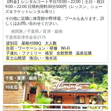
【料金】レンタルコート平日10:00～22:00 | 土日・祝日
9:00～22:00 日帰利用料30分500円（レッスン、シュー
ズ＆ラケットレンタル有り）
その他に近隣に体育館や野球場、プールもあります。詳
しくはお問い合わせください。
南関東／千葉県／富津・鋸南
千葉県富津市金谷2175
貸別荘
屋根付BBQ
大人数
合宿・ワーケーション・研修
Wi-Fi
子連れ・ファミリー
格安
全館禁煙
温泉近隣
富士山眺望
海沿い・海水浴
カリフォルニア・ミッドセンチュリー
千葉・富津・鋸南
10名迄