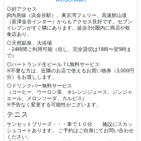
◎好アクセス
JR内房線（浜金谷駅）、東京湾フェリー、高速館山道
（富津金谷インター）からもアクセス良好です。セブン
イレブンがすぐ隣にあります。徒歩3分圏内に商店や飲
食店あり。
◎天然鉱泉、大浴場
・24時間ご利用可能（但し、完全貸切は18時〜翌9時ま
で）
◎ハートランド生ビール７L無料サービス
※不要な方は、近隣のお店で使えるお買い物券（3,000円
分）をお渡しします。
◎ドリンクバー無料サービス
（コーヒー、ウーロン茶、オレンジジュース、ジンジャ
エール、メロンソーダ、カルピス）
※予告なく変更する可能性がございます。
テニス
サンセットブリーズ・・・車で１０分 施設にスカッ
シュコートあります。 ご予約はご自身にてお問い合わせ
ください。