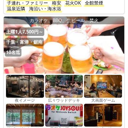
子連れ・ファミリー
格安
花火OK
全館禁煙
温泉近隣
海沿い・海水浴
カラオケ、BBQ、生ビール、焚火
土曜1人7,500円～
千葉・富津・鋸南
10名迄
夜イメージ
広々ウッドデッキ
大画面ゲーム