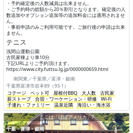
・予約確定後の人数減員は出来ません。
・ご予約時の総額から20％割引となります。確定後の人
数追加やオプション追加等の追加料金には適用されませ
ん。
・事前申請のみご利用可能です。ご旅行後の申請は出来
ません。
テニス
浅間山運動公園
古民家棟より車10分
下記URLよりご予約頂けます。
https://www.city.futtsu.lg.jp/0000000659.html
南関東／千葉県／富津・鋸南
千葉県富津市岩本89（93-1）
コテージ
ペット可
屋根付BBQ
大人数
古民家
薪ストーブ
合宿・ワーケーション・研修
Wi-Fi
子連れ・ファミリー
温泉近隣
海沿い・海水浴
ここは「ほぼアメリカ」?
千葉・富津・鋸南