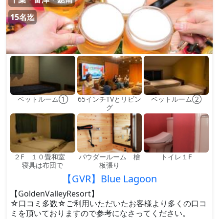
15名迄
ベットルーム①
65インチTVとリビン
ベットルーム②
グ
２F １０畳和室
パウダールーム 檜
トイレ１F
寝具は布団で
板張り
【GVR】Blue Lagoon
【GoldenValleyResort】
☆口コミ多数☆ご利用いただいたお客様より多くの口コ
ミを頂いておりますので参考になさってください。