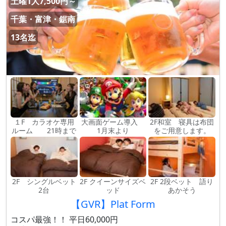
土曜1人7,500円～
千葉・富津・鋸南
13名迄
１F カラオケ専用
大画面ゲーム導入
2F和室 寝具は布団
ルーム 21時まで
1月末より
をご用意します。
2F シングルベット
2F クイーンサイズベ
2F 2段ベット 語り
2台
ッド
あかそう
【GVR】Plat Form
コスパ最強！！ 平日60,000円