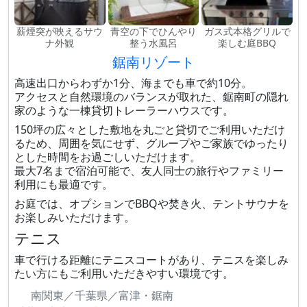
薪煙突が映えるサウ
青空の下でひんやり
ガス式本格グリルで
ナ外観
整う水風呂
楽しむ庭BBQ
鋸南リゾート
高速出口からわずか1分、海までも車で約10分。
アクセスと自然環境のバランスが取れた、鋸南町の隠れ
家のような一棟貸切トレーラーハウスです。
150坪の広々とした敷地を丸ごと貸切でご利用いただけ
るため、周囲を気にせず、グループやご家族でゆったり
とした時間をお過ごしいただけます。
最大7名まで宿泊可能で、友人同士の旅行やファミリー
利用にも最適です。
お庭では、オプションでBBQや焚き火、テントサウナを
お楽しみいただけます。
テニス
車で行ける距離にテニスコートがあり、テニスを楽しみ
たい方にもご利用いただきやすい環境です。
南関東／千葉県／富津・鋸南