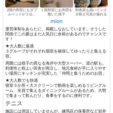
2階の和室にもダブ
１階和室にお布団を
和食器も揃いインス
ルベッドが２台。
敷いた様子
タ映え写真が撮れる
mion
運営体制をあらたに、掲載しなおしています。そうした
関係でこの夏はまだ人気日に余裕があるのでチャンスで
す！
★大人数に最適
３グループがそれぞれ個室を確保してゆったりと集える
宿。
周囲には様子の異なる海岸や大型スーパー、道の駅も。
利便性と程よい田舎が両立し、地元食材が手に入りやす
い場所にキッチンが充実した「仲間と集うためのお宿」
★大人数でも快適
寝室３か所＋大スクリーンで動画を楽しめるリビングル
ーム、全員で集えるダイニングルームがあるため、大勢
で集まって飲んだり、食事をするのに便利です。
テニス
施設には併設していませんが、練馬区の保養所など岩井