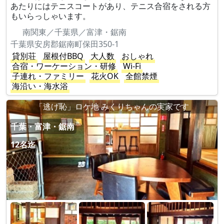
あたりにはテニスコートがあり、テニス合宿をされる方
もいらっしゃいます。
南関東／千葉県／富津・鋸南
千葉県安房郡鋸南町保田350-1
貸別荘
屋根付BBQ
大人数
おしゃれ
合宿・ワーケーション・研修
Wi-Fi
子連れ・ファミリー
花火OK
全館禁煙
海沿い・海水浴
「逃げ恥」ロケ地 みくりちゃんの実家です
千葉・富津・鋸南
12名迄