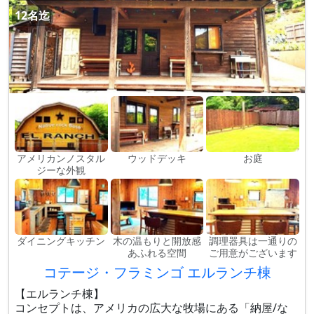
12名迄
アメリカンノスタル
ウッドデッキ
お庭
ジーな外観
ダイニングキッチン
木の温もりと開放感
調理器具は一通りの
あふれる空間
ご用意がございます
コテージ・フラミンゴ エルランチ棟
【エルランチ棟】
コンセプトは、アメリカの広大な牧場にある「納屋/な