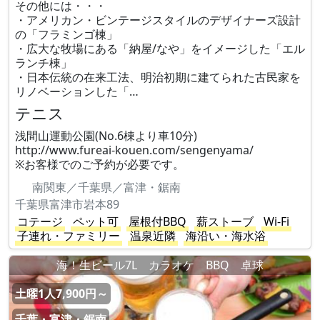
その他には・・・
・アメリカン・ビンテージスタイルのデザイナーズ設計
の「フラミンゴ棟」
・広大な牧場にある「納屋/なや」をイメージした「エル
ランチ棟」
・日本伝統の在来工法、明治初期に建てられた古民家を
リノベーションした「…
テニス
浅間山運動公園(No.6棟より車10分)
http://www.fureai-kouen.com/sengenyama/
※お客様でのご予約が必要です。
南関東／千葉県／富津・鋸南
千葉県富津市岩本89
コテージ
ペット可
屋根付BBQ
薪ストーブ
Wi-Fi
子連れ・ファミリー
温泉近隣
海沿い・海水浴
海！生ビール7L カラオケ BBQ 卓球
土曜1人7,900円～
千葉・富津・鋸南