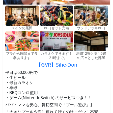
メインの居間
BBQセット完備
ウッドデッキBBQ
プラから陶器まで食
カラオケできます！
居間12畳と奥4.5畳
器あります
21時まで。
の広々とした部屋
【GVR】Sihe-Don
平日は60,000円で
・生ビール
・最新カラオケ
・卓球
・BBQコンロ使用
・ゲーム(NintendoSwitch) のサービスつき！！
パパ・ママも安心。貸切空間で「プール遊び」】
「大きなプールや海に連れて行くのはまだ少し不安…」