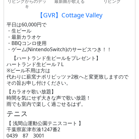
リビングからのデッ
最新曲が歌える
リビング
キ
【GVR】Cottage Valley
平日は60,000円で
・生ビール
・最新カラオケ
・BBQコンロ使用
・ゲーム(NintendoSwitch)のサービスつき！！
【ハートランド生ビールをプレゼント】
ハートランド生ビール７L
※ビール不用は方は
代わりに薪窯ナポリピッツァ2枚へと変更致しますので
その旨お申し付けください。
【カラオケ歌い放題】
時間を気にせず大きな声で歌い放題！
雨でも室内で楽しく過ごせるはず。
テニス
【 浅間山運動公園テニスコート 】
千葉県富津市湊1247番2
0439 87 3001