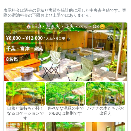
表示料金は過去の見積り実績を統計的に示した中央参考値です。実
際の宿泊料金の下限および上限ではありません。
🏠BBQ・たき火・花火・ペットOK😊
¥6,800～¥12,000
1人あたり目安
千葉・富津・鋸南
8名迄
自然と気持ちが軽く
爽やかな深緑の中で
バナナの木たちがお
なるロケーションで
のBBQは格別です
出迎え
す