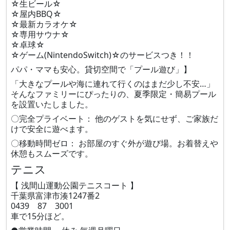
☆生ビール☆
☆屋内BBQ☆
☆最新カラオケ☆
☆専用サウナ☆
☆卓球☆
☆ゲーム(NintendoSwitch)☆のサービスつき！！
パパ・ママも安心。貸切空間で「プール遊び」】
「大きなプールや海に連れて行くのはまだ少し不安…」
そんなファミリーにぴったりの、夏季限定・簡易プール
を設置いたしました。
〇完全プライベート： 他のゲストを気にせず、ご家族だ
けで安全に遊べます。
〇移動時間ゼロ： お部屋のすぐ外が遊び場。お着替えや
休憩もスムーズです。
テニス
【 浅間山運動公園テニスコート 】
千葉県富津市湊1247番2
0439 87 3001
車で15分ほど。