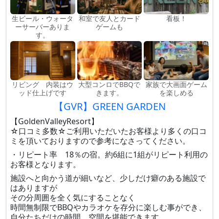
生ビール・ウォータ
和室で友人とカード
看板！
ーサーバーありま
ゲームも
す。
リビング 内装はウ
大型コンロでBBQで
家族で大画面ゲーム
ッド仕上げです
きます。
を楽しめる
【GVR】GREEN GARDEN
【GoldenValleyResort】
☆口コミ多数☆ご利用いただいたお客様より多くの口コ
ミを頂いておりますので参考になさってください。
・リピート率 18％の宿。約6組に1組がリピート利用の
お客様となります。
施設へと向かう道が細いなど、少しだけ癖のある施設で
はありますが
その分周囲を全く気にすることなく
時間無制限でBBQやカラオケを存分に楽しむ事ができ、
自分たちだけの時間、空間を堪能できます。