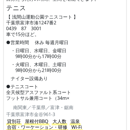
テニス
【 浅間山運動公園テニスコート 】
千葉県富津市湊1247番2
0439 87 3001
車で15分ほど。
●営業時間 休み 毎週月曜日
・日曜日、水曜日、金曜日
9時00分から17時00分
・火曜日、木曜日、土曜日
9時00分から21時00分
ナイター設備あり
●テニスコート
全天候型アスファルト系コート
フットサル兼用コート（34m×
南関東／千葉県／富津・鋸南
千葉県富津市金谷961-3
貸別荘
屋根付BBQ
大人数
温泉
合宿・ワーケーション・研修
Wi-Fi