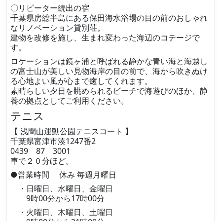
〇リピーター続出の宿
千葉県房総半島にある保田海水浴場の目の前のおしゃれ
なリノベーション貸別荘。
建物を改修を施し、生まれ変わった海辺のコテージで
す。
ロケーションは鏡ヶ浦と呼ばれる静かな青い海と海越し
の富士山が美しい見物海岸の目の前で、海から吹きぬけ
る心地よい風が心まで癒してくれます。
素晴らしい夕日を眺められるビーチで海遊びのほか、静
養の拠点としてご利用ください。
テニス
【 浅間山運動公園テニスコート 】
千葉県富津市湊1247番2
0439 87 3001
車で２０分ほど。
●営業時間 休み 毎週月曜日
・日曜日、水曜日、金曜日
9時00分から17時00分
・火曜日、木曜日、土曜日