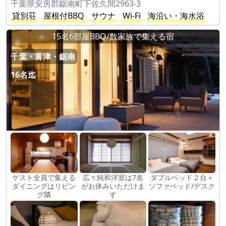
千葉県安房郡鋸南町下佐久間2963-3
貸別荘
屋根付BBQ
サウナ
Wi-Fi
海沿い・海水浴
15名6部屋BBQ/数家族で集える宿
千葉・富津・鋸南
16名迄
ゲスト全員で集える
広々純和洋室は7名
ダブルベッド２台＋
ダイニングはリビン
がお休みいただけま
ソファベッド/デスク
グ隣
す