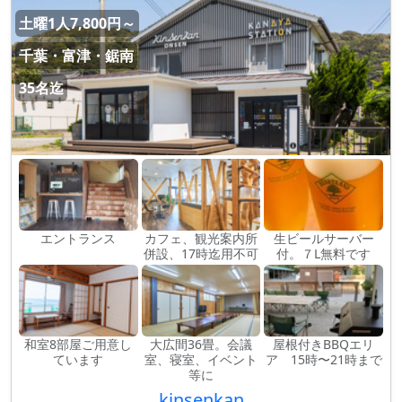
土曜1人7,800円～
千葉・富津・鋸南
35名迄
エントランス
カフェ、観光案内所
生ビールサーバー
併設、17時迄用不可
付。７L無料です
和室8部屋ご用意し
大広間36畳。会議
屋根付きBBQエリ
ています
室、寝室、イベント
ア 15時〜21時まで
等に
kinsenkan