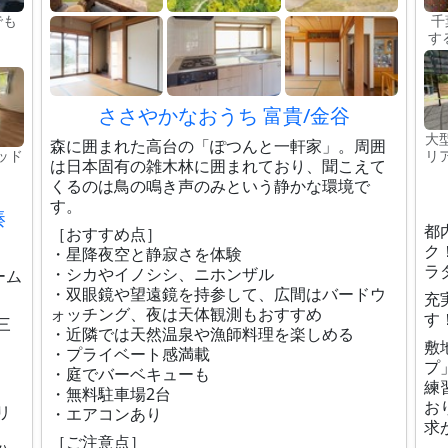
でも
千
す
ささやかなおうち 富貴/金谷
大
森に囲まれた高台の「ぽつんと一軒家」。周囲
ッド
リ
は日本固有の雑木林に囲まれており、聞こえて
くるのは鳥の鳴き声のみという静かな環境で
す。
湊
都
［おすすめ点］
ク
・星降夜空と静寂さを体験
ラ
・シカやイノシシ、ニホンザル
ーム
・双眼鏡や望遠鏡を持参して、広間はバードウ
充
ォッチング、夜は天体観測もおすすめ
す
三
・近隣では天然温泉や漁師料理を楽しめる
敷
・プライベート感満載
プ
・庭でバーベキューも
練
・無料駐車場2台
お
リ
・エアコンあり
求
［ご注意点］