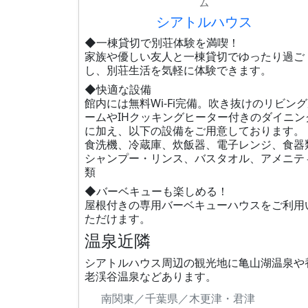
ム
シアトルハウス
◆一棟貸切で別荘体験を満喫！
家族や優しい友人と一棟貸切でゆったり過ご
し、別荘生活を気軽に体験できます。
◆快適な設備
館内には無料Wi-Fi完備。吹き抜けのリビン
ームやIHクッキングヒーター付きのダイニン
に加え、以下の設備をご用意しております。
食洗機、冷蔵庫、炊飯器、電子レンジ、食器
シャンプー・リンス、バスタオル、アメニテ
類
◆バーベキューも楽しめる！
屋根付きの専用バーベキューハウスをご利用
ただけます。
温泉近隣
シアトルハウス周辺の観光地に亀山湖温泉や
老渓谷温泉などあります。
南関東／千葉県／木更津・君津