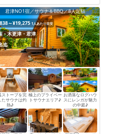
君津NO1宿／サウナ＆BBQ／8人定額
,838～¥19,275
1人あたり目安
葉・木更津・君津
0名迄
温ストーブを完
極上のプライベー
お洒落なログハウ
したサウナは灼
トサウナエリア♪
スにレンガが魅力
熱♪
の中庭♪