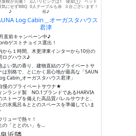
型屋根が完備！
広いリビングは1
寝室① ベッド
候気にせずBBQ
0人テーブルも余
３台ございます！
♪
裕♪
AUNA Log Cabin＿オーガスタハウス
君津
6月直前キャンペーン中♪
irbnbゲストチョイス選出！
内から１時間、木更津東インターから10分の
切ログハウス♪
地よい気の香り、建物直結のプライベートサ
ナは別格で、とにかく居心地が最高な「SAUN
Log Cabin_オーガスタハウス君津」
自慢のプライベートサウナ★
ィンランド製 NO.1ブランドであるHARVIA
のストーブを備えた高品質バレルサウナと、
上の水風呂＆ととのスペースを準備していま
♪
ウリューで熱々！
上の「ととのい」を…
温泉近隣