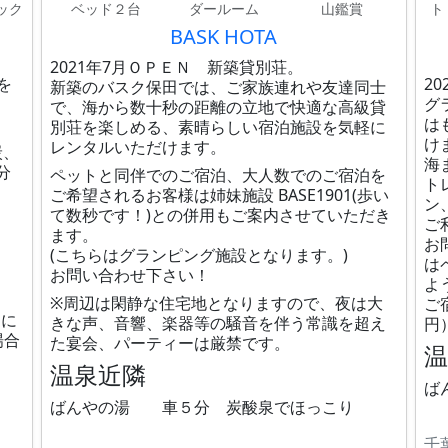
ック
ベッド２台
ダールーム
山鑑賞
ト
BASK HOTA
2021年7月ＯＰＥＮ 新築貸別荘。
を
20
新築のバスク保田では、ご家族連れや友達同士
グ
で、海から数十秒の距離の立地で快適な高級貸
は
別荘を楽しめる、素晴らしい宿泊施設を気軽に
け
レンタルいただけます。
炭、
海
分
ペットと同伴でのご宿泊、大人数でのご宿泊を
ト
ご希望されるお客様は姉妹施設 BASE1901(歩い
ン
て数秒です！)との併用もご案内させていただき
ご
ます。
お
(こちらはグランピング施設となります。)
は
お問い合わせ下さい！
よ
※周辺は閑静な住宅地となりますので、夜は大
ご
日に
きな声、音響、楽器等の騒音を伴う常識を超え
円
場合
た宴会、パーティーは厳禁です。
温泉近隣
ば
ばんやの湯 車５分 炭酸泉でほっこり
千