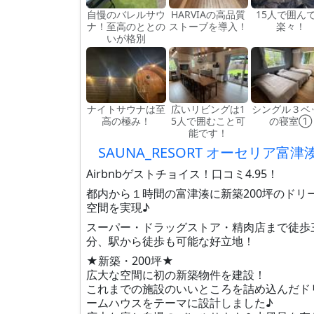
自慢のバレルサウ
HARVIAの高品質
15人で囲ん
ナ！至高のととの
ストーブを導入！
楽々！
いが格別
ナイトサウナは至
広いリビングは1
シングル３ベ
高の極み！
5人で囲むこと可
の寝室①
能です！
SAUNA_RESORT オーセリア富津
Airbnbゲストチョイス！口コミ4.95！
都内から１時間の富津湊に新築200坪のドリ
空間を実現♪
スーパー・ドラッグストア・精肉店まで徒歩
分、駅から徒歩も可能な好立地！
★新築・200坪★
広大な空間に初の新築物件を建設！
これまでの施設のいいところを詰め込んだド
ームハウスをテーマに設計しました♪