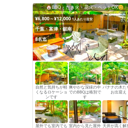
🏠BBQ・たき火・花火・ペットOK😊
¥6,800～¥12,000
1人あたり目安
千葉・富津・鋸南
8名迄
自然と気持ちが軽
爽やかな深緑の中
バナナの木た
くなるロケーショ
でのBBQは格別で
お出迎え
ンです
す
屋外でも室内でも
室内から見た屋外
天井が高く解