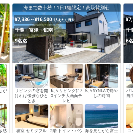
海まで数十秒！1日1組限定！高級貸別荘
¥7,386～¥16,500
¥7
1人あたり目安
千葉・富津・鋸南
千
9名迄
6
ちが
リビングの窓を開
広々リビングに7
広々SYNLAで癒や
バ
ければ優雅なひと
0インチ大画面テ
しの時間
自
とき
レビ
放感
寝室 セミダブル
2階 トイレ・パウ
海を見ながら富士
コ