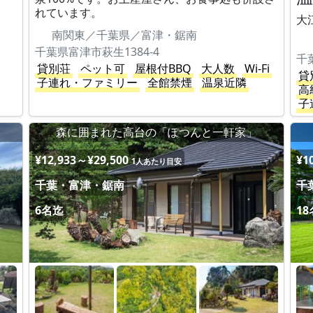
れています。
大
南関東／千葉県／富津・鋸南
千葉県富津市萩生1384-4
千
貸別荘
ペット可
屋根付BBQ
大人数
Wi-Fi
貸
子連れ・ファミリー
全館禁煙
温泉近隣
高
子
森に囲まれた高台の「ぽつんと一軒家」
¥12,933～¥29,500
¥1
1人あたり目安
千葉・富津・鋸南
千
6名迄
1