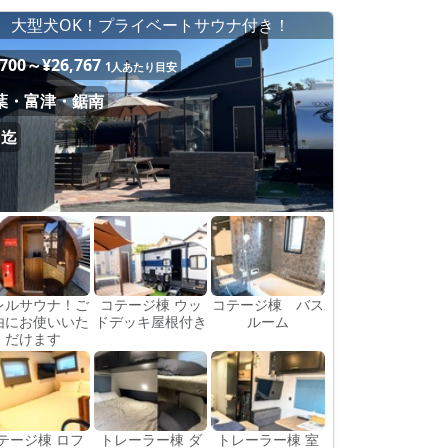
大型犬OK！プライベートサウナ付き！
,700～¥26,767
1人あたり目安
葉・富津・鋸南
名迄
レルサウナ！ご
コテージ棟 ウッ
コテージ棟 バス
由にお使いいた
ドデッキ屋根付き
ルーム
だけます
テージ棟 ロフ
トレーラー棟 ダ
トレーラー棟 室