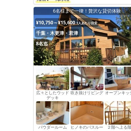
6名様まで一律！贅沢な貸切体験
¥10,750～¥15,600
1人あたり目安
千葉・木更津・君津
8名迄
広々としたウッド
吹き抜けリビング
オープンキッ
デッキ
パウダールーム
ヒノキのバスルー
２階へ上る