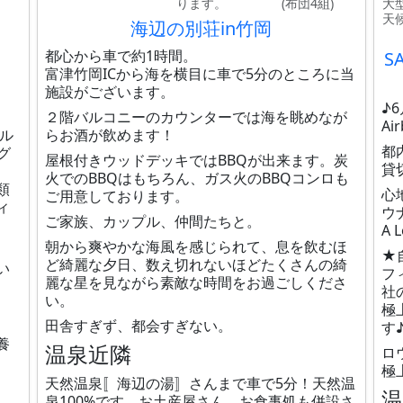
ります。
(布団4組)
大
天
海辺の別荘in竹岡
都心から車で約1時間。
S
富津竹岡ICから海を横目に車で5分のところに当
施設がございます。
♪
２階バルコニーのカウンターでは海を眺めなが
A
グル
らお酒が飲めます！
都
グ
屋根付きウッドデッキではBBQが出来ます。炭
貸
火でのBBQはもちろん、ガス火のBBQコンロも
類
心
ご用意しております。
ィ
ウ
ご家族、カップル、仲間たちと。
A 
朝から爽やかな海風を感じられて、息を飲むほ
★
ど綺麗な夕日、数え切れないほどたくさんの綺
い
フ
麗な星を見ながら素敵な時間をお過ごしくださ
社
い。
極
田舎すぎず、都会すぎない。
す
養
温泉近隣
ロ
極
天然温泉〚海辺の湯〛さんまで車で5分！天然温
泉100%です。お土産屋さん、お食事処も併設さ