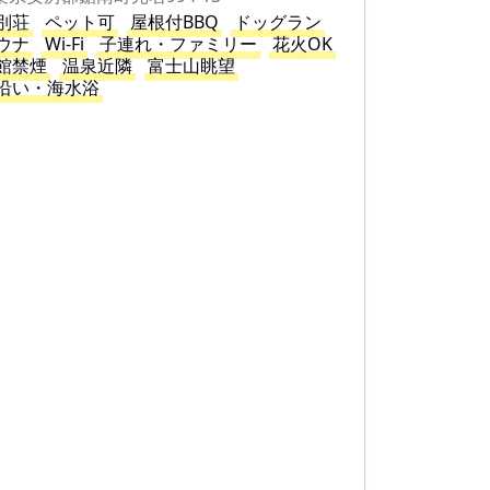
別荘
ペット可
屋根付BBQ
ドッグラン
ウナ
Wi-Fi
子連れ・ファミリー
花火OK
館禁煙
温泉近隣
富士山眺望
沿い・海水浴