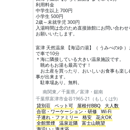
利用料金
中学生以上 700円
小学生 500円
2歳～未就学児 300円
入湯時間は念のため直接旅館にお問い合わせ
お願いいたします。
富津 天然温泉 【海辺の湯】（ うみべのゆ ）
で車で10分
＊海に隣接している大きい温泉施設です。
眺めもお湯も最高です！
お土産を買ったり、おいしいお食事も楽し
事が出来ます。
駐車場あり。無料。
南関東／千葉県／富津・鋸南
千葉県富津市金谷1965-21（もしくは9）
貸別荘
ペット可
屋根付BBQ
大人数
合宿・ワーケーション・研修
Wi-Fi
子連れ・ファミリー
格安
花火OK
全館禁煙
温泉近隣
富士山眺望
海沿い・海水浴