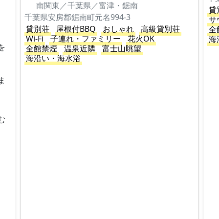
南関東／千葉県／富津・鋸南
貸
千葉県安房郡鋸南町元名994-3
サ
貸別荘
屋根付BBQ
おしゃれ
高級貸別荘
全
Wi-Fi
子連れ・ファミリー
花火OK
海
を
全館禁煙
温泉近隣
富士山眺望
海沿い・海水浴
ま
む