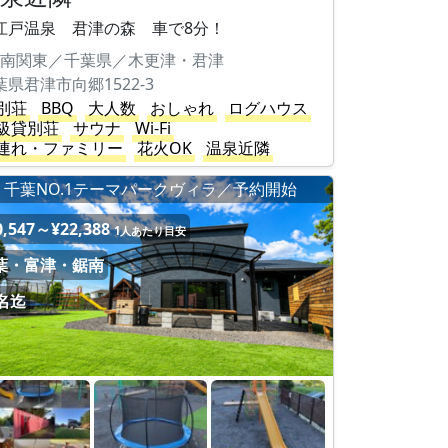
江戸温泉 君津の森 車で8分！
南関東／千葉県／木更津・君津
葉県君津市向郷1522-3
別荘
BBQ
大人数
おしゃれ
ログハウス
級貸別荘
サウナ
Wi-Fi
連れ・ファミリー
花火OK
温泉近隣
千葉NO.1テーマパークヴィラ／予約開始
0,547～¥22,388
1人あたり目安
葉・富津・鋸南
8名迄