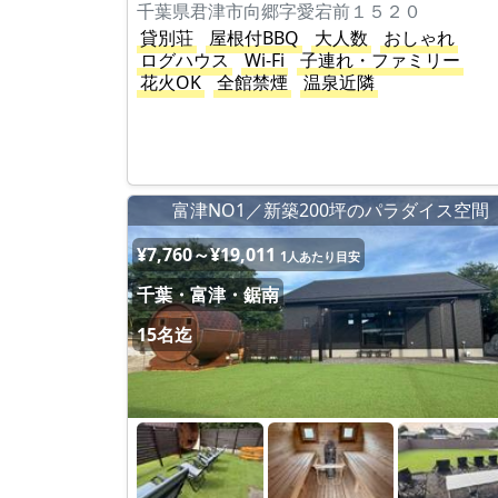
千葉県君津市向郷字愛宕前１５２０
貸別荘
屋根付BBQ
大人数
おしゃれ
ログハウス
Wi-Fi
子連れ・ファミリー
花火OK
全館禁煙
温泉近隣
富津NO1／新築200坪のパラダイス空間
¥7,760～¥19,011
1人あたり目安
千葉・富津・鋸南
15名迄