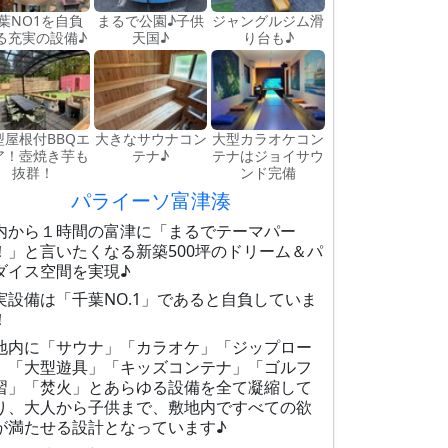
葉NO1を自負
まるで公園♪子供
ジャングルジム滑
る充実の設備♪
天国♪
り台も♪
型屋根付BBQエ
大きなサウナコン
大型カラオケコン
ア！壺焼き芋も
テナ♪
テナはジョイサウ
抜群！
ンド完備
パライーソ富津湊
内から１時間の富津に「まるでテーマパー
！」と言いたくなる新築500坪のドリーム＆パ
ダイス空間を実現♪
実設備は「千葉NO.1」であると自負していま
！
地内に「サウナ」「カラオケ」「ジップロー
」「大型遊具」「キッズコンテナ」「ゴルフ
習」「焚火」とあらゆる設備を全て凝縮して
り、大人から子供まで、敷地内ですべての欲
が満たせる設計となっています♪