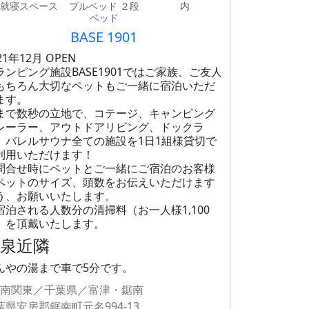
 就寝スペース
ブルベッド ２段
内
ベッド
BASE 1901
21年12月 OPEN
ランピング施設BASE1901ではご家族、ご友人
もちろん大切なペットもご一緒に宿泊いただ
ます。
まで数秒の立地で、コテージ、キャンピング
レーラー、アウトドアリビング、ドックラ
、バレルサウナ全ての施設を1日1組様貸切で
利用いただけます！
問合せ時にペットとご一緒にご宿泊のお客様
ペットのサイズ、頭数をお伝えいただけます
う、お願いいたします。
宿泊される人数分の清掃料（お一人様1,100
）を頂戴いたします。
温泉近隣
んやの湯まで車で5分です。
南関東／千葉県／富津・鋸南
葉県安房郡鋸南町元名994-13