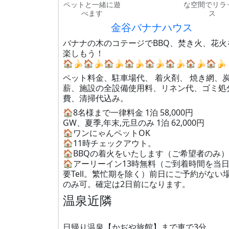
ペットと一緒に遊
な空間でリラ
べます
ス
金谷バナナハウス
バナナの木のコテージでBBQ、焚き火、花火
楽しもう！
🏠🍌🏠🍌🏠🍌🏠🍌🏠🍌🏠🍌🏠🍌🏠🍌
ペット料金、駐車場代、 着火剤、 焼き網、
薪、施設の全設備使用料、リネン代、ゴミ処
費、清掃代込み。
🏠8名様まで一律料金 1泊 58,000円
GW、夏季,年末,元旦のみ 1泊 62,000円
🏠ワンにゃんペットOK
🏠11時チェックアウト。
🏠BBQの着火をいたします（ご希望者のみ）
🏠アーリーイン13時無料（ご到着時間を当
要Tell。繁忙期を除く）前日にご予約がない
のみ可。確定は2日前になります。
温泉近隣
日帰り温泉【かぢや旅館】まで車で3分