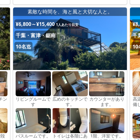
素敵な時間を、海と風と大切な人と。
¥6,800～¥15,400
¥8
1人あたり目安
千葉・富津・鋸南
千
10名迄
1
チン
リビングルームで
広めのキッチンで
カウンターがあり
高
す
す。
ます。
備
階段
バスルームです。
トイレは各階にあ
1階、洋室です。