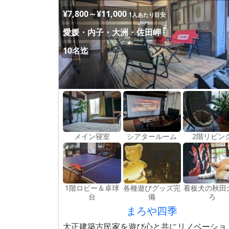
¥7,800～¥11,000
1人あたり目安
愛媛・内子・大洲・佐田岬
10名迄
メイン寝室
シアタールーム
2階リビン
1階ロビー＆卓球
各種遊びグッズ完
看板犬の秋田
台
備
ろ
まろや四季
大正建築古民家を遊び心と共にリノベーショ