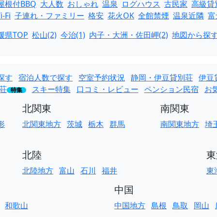
屋根付BBQ
大人数
おしゃれ
温泉
ログハウス
古民家
高級貸
i-Fi
子連れ・ファミリー
格安
花火OK
全館禁煙
温泉近隣
富
媛県TOP
松山(2)
今治(1)
内子・大洲・佐田岬(2)
地図から探
探す
宿泊人数で探す
空室予約状況
静岡・伊豆貸別荘
伊豆
荘
スキー特集
口コミ・レビュー
ペンション民宿
お
特集
北関東
南関東
形
北関東地方
茨城
栃木
群馬
南関東地方
埼
北陸
東
北陸地方
富山
石川
福井
東
中国
和歌山
中国地方
島根
鳥取
岡山