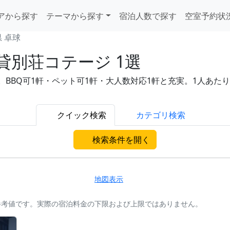
アから探す
テーマから探す
宿泊人数で探す
空室予約状
 卓球
貸別荘コテージ 1選
BQ可1軒・ペット可1軒・大人数対応1軒と充実。1人あたり9,
クイック検索
カテゴリ検索
検索条件を開く
地図表示
参考値です。実際の宿泊料金の下限および上限ではありません。