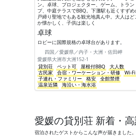
ン。卓球、プロジェクター、ゲーム、トラン
プ、中庭テラスでBBQ。下灘駅も近くすずめ
戸締り聖地でもある観光地真ん中。大人はど
か懐かしく、子供は楽しく
卓球
ロビーに国際規格の卓球台があります。
四国／愛媛県／内子・大洲・佐田岬
愛媛県大洲市大洲152-1
貸別荘
ペット可
屋根付BBQ
大人数
古民家
合宿・ワーケーション・研修
Wi-Fi
子連れ・ファミリー
格安
全館禁煙
温泉近隣
海沿い・海水浴
愛媛の貸別荘 新着・
宿泊されたゲストからこんな声が届きました