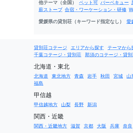
他テーマ（全国）
ペット可
バーベキュー
薪ストーブ
合宿・ワーケーション・研修
W
愛媛県の貸別荘（キーワード指定なし）
愛
貸別荘コテージ
エリアから探す
テーマから
千葉コテージ・貸別荘
那須のコテージ・貸別
北海道・東北
北海道
東北地方
青森
岩手
秋田
宮城
山
福島
甲信越
甲信越地方
山梨
長野
新潟
関西・近畿
関西・近畿地方
滋賀
京都
大阪
兵庫
奈良