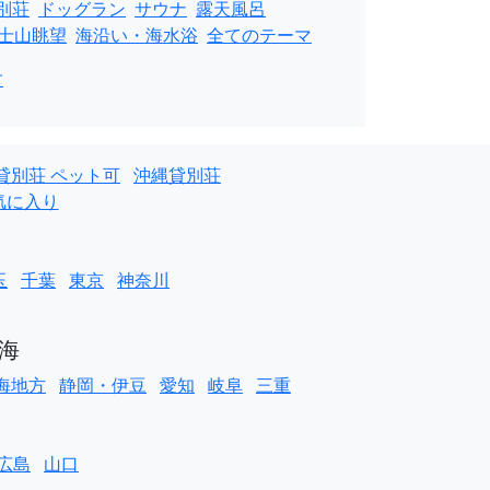
別荘
ドッグラン
サウナ
露天風呂
士山眺望
海沿い・海水浴
全てのテーマ
す
貸別荘 ペット可
沖縄貸別荘
気に入り
玉
千葉
東京
神奈川
海
海地方
静岡・伊豆
愛知
岐阜
三重
広島
山口