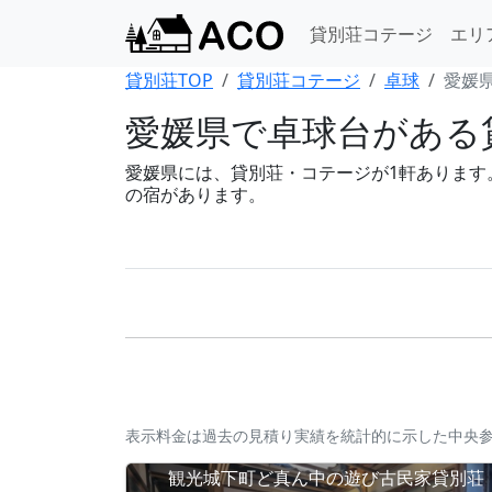
貸別荘コテージ
エリ
貸別荘TOP
貸別荘コテージ
卓球
愛媛県
愛媛県で卓球台がある
愛媛県には、貸別荘・コテージが1軒あります。B
の宿があります。
表示料金は過去の見積り実績を統計的に示した中央
観光城下町ど真ん中の遊び古民家貸別荘