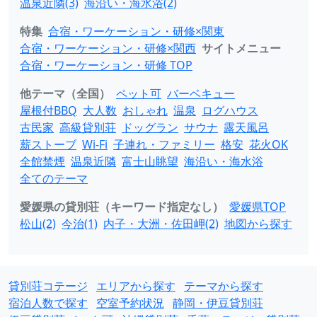
温泉近隣(3)
海沿い・海水浴(2)
特集
合宿・ワーケーション・研修×関東
合宿・ワーケーション・研修×関西
サイトメニュー
合宿・ワーケーション・研修 TOP
他テーマ（全国）
ペット可
バーベキュー
屋根付BBQ
大人数
おしゃれ
温泉
ログハウス
古民家
高級貸別荘
ドッグラン
サウナ
露天風呂
薪ストーブ
Wi-Fi
子連れ・ファミリー
格安
花火OK
全館禁煙
温泉近隣
富士山眺望
海沿い・海水浴
全てのテーマ
愛媛県の貸別荘（キーワード指定なし）
愛媛県TOP
松山(2)
今治(1)
内子・大洲・佐田岬(2)
地図から探す
貸別荘コテージ
エリアから探す
テーマから探す
宿泊人数で探す
空室予約状況
静岡・伊豆貸別荘