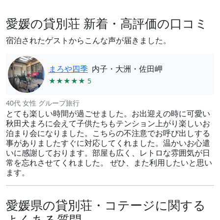
愛媛の貸別荘 新着・高評価の口コミ
宿泊されたゲストからこんな声が届きました。
まろや四季
内子・大洲・佐田岬
★★★★★ 5
40代 女性 グループ旅行
とても楽しい時間が過ごせました。お出迎えの時に可愛い
秋田犬まろに会えて子供たちもテンション上がり楽しいお
泊まり会になりました。こちらの不注意でお呼び出しする
事がありましたすぐに対応してくれました。温かいお心遣
いに感謝しております。部屋も広く、レトロな雰囲気が日
常を忘れさせてくれました。 ぜひ、また利用したいと思い
ます。
愛媛県の貸別荘・コテージに関する
よくある質問