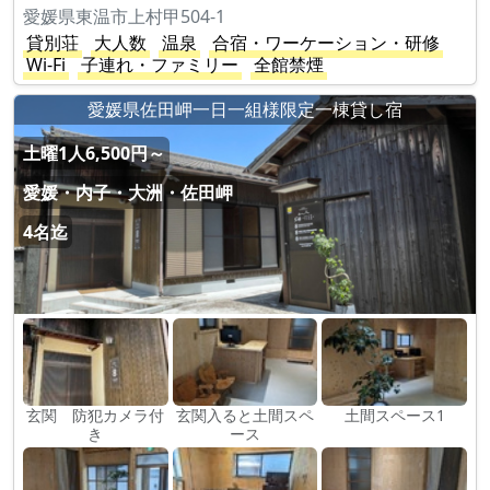
愛媛県東温市上村甲504-1
貸別荘
大人数
温泉
合宿・ワーケーション・研修
Wi-Fi
子連れ・ファミリー
全館禁煙
愛媛県佐田岬一日一組様限定一棟貸し宿
土曜1人6,500円～
愛媛・内子・大洲・佐田岬
4名迄
玄関 防犯カメラ付
玄関入ると土間スペ
土間スペース1
き
ース