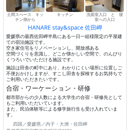
土間スぺース キッ
キッチン
洗面室入口 と 寝
チン側から
室への入口
HANARE stay&space 佐田岬
愛媛県の最西佐田岬半島にある一日一組様限定の平屋建
ての宿泊施設です。
空き家住宅をリノベーションし、開放感ある
空間づくりを意識し、どこか懐かしい空間で、のんびり
くつろいでいただける施設です。
施設は田舎の町中にあり、わかりにくい場所に位置しご
不便おかけしますが、すこし田舎を探検するお気持ちで
ご利用いただきたいです。
合宿・ワーケーション・研修
都市部からの少人数による大学生の合宿・研修先として
もご利用いただいています。
また、民泊体験等による修学旅行生も受け入れていま
す。
四国／愛媛県／内子・大洲・佐田岬