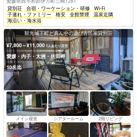
愛媛県西宇和郡伊方町三崎1281
貸別荘
合宿・ワーケーション・研修
Wi-Fi
子連れ・ファミリー
格安
全館禁煙
温泉近隣
海沿い・海水浴
観光城下町ど真ん中の遊び古民家貸別荘
¥7,800～¥11,000
1人あたり目安
愛媛・内子・大洲・佐田岬
10名迄
メイン寝室
シアタールーム
2階リビング