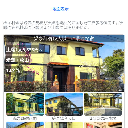
地図表示
表示料金は過去の見積り実績を統計的に示した中央参考値です。実
際の宿泊料金の下限および上限ではありません。
温泉郡宿12人以上に最適な宿
土曜1人5,833円～
愛媛・松山
12名迄
温泉郡宿正面
駐車場入り口
2台目の駐車場