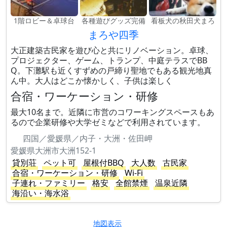
1階ロビー＆卓球台
各種遊びグッズ完備
看板犬の秋田犬まろ
まろや四季
大正建築古民家を遊び心と共にリノベーション。卓球、
プロジェクター、ゲーム、トランプ、中庭テラスでBB
Q。下灘駅も近くすずめの戸締り聖地でもある観光地真
ん中。大人はどこか懐かしく、子供は楽しく
合宿・ワーケーション・研修
最大10名まで。近隣に市営のコワーキングスペースもあ
るので企業研修や大学ゼミなどで利用されています。
四国／愛媛県／内子・大洲・佐田岬
愛媛県大洲市大洲152-1
貸別荘
ペット可
屋根付BBQ
大人数
古民家
合宿・ワーケーション・研修
Wi-Fi
子連れ・ファミリー
格安
全館禁煙
温泉近隣
海沿い・海水浴
地図表示