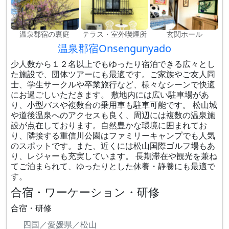
温泉郡宿の裏庭
テラス・室外喫煙所
玄関ホール
温泉郡宿Onsengunyado
少人数から１２名以上でもゆったり宿泊できる広々とし
た施設で、団体ツアーにも最適です。ご家族やご友人同
士、学生サークルや卒業旅行など、様々なシーンで快適
にお過ごしいただきます。 敷地内には広い駐車場があ
り、小型バスや複数台の乗用車も駐車可能です。 松山城
や道後温泉へのアクセスも良く、周辺には複数の温泉施
設が点在しております。自然豊かな環境に囲まれてお
り、隣接する重信川公園はファミリーキャンプでも人気
のスポットです。また、近くには松山国際ゴルフ場もあ
り、レジャーも充実しています。 長期滞在や観光を兼ね
てご泊まられて、ゆったりとした休養・静養にも最適で
す。
合宿・ワーケーション・研修
合宿・研修
四国／愛媛県／松山