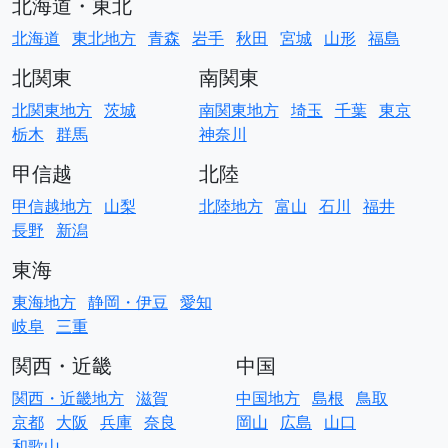
北海道・東北
北海道
東北地方
青森
岩手
秋田
宮城
山形
福島
北関東
南関東
北関東地方
茨城
南関東地方
埼玉
千葉
東京
栃木
群馬
神奈川
甲信越
北陸
甲信越地方
山梨
北陸地方
富山
石川
福井
長野
新潟
東海
東海地方
静岡・伊豆
愛知
岐阜
三重
関西・近畿
中国
関西・近畿地方
滋賀
中国地方
島根
鳥取
京都
大阪
兵庫
奈良
岡山
広島
山口
和歌山