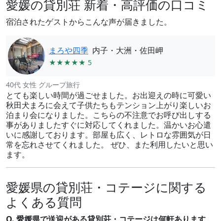
愛媛の貸別荘 新着・高評価の口コミ
宿泊されたゲストからこんな声が届きました。
まろや四季
内子・大洲・佐田岬
★★★★★ 5
40代 女性 グループ旅行
とても楽しい時間が過ごせました。お出迎えの時に可愛い
秋田犬まろに会えて子供たちもテンション上がり楽しいお
泊まり会になりました。こちらの不注意でお呼び出しする
事がありましたすぐに対応してくれました。温かいお心遣
いに感謝しております。部屋も広く、レトロな雰囲気が日
常を忘れさせてくれました。 ぜひ、また利用したいと思い
ます。
愛媛県の貸別荘・コテージに関する
よくある質問
Q. 愛媛県で送迎がある貸別荘・コテージは何軒あります