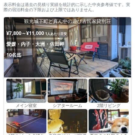
表示料金は過去の見積り実績を統計的に示した中央参考値です。実
際の宿泊料金の下限および上限ではありません。
観光城下町ど真ん中の遊び古民家貸別荘
¥7,800～¥11,000
1人あたり目安
愛媛・内子・大洲・佐田岬
10名迄
メイン寝室
シアタールーム
2階リビング