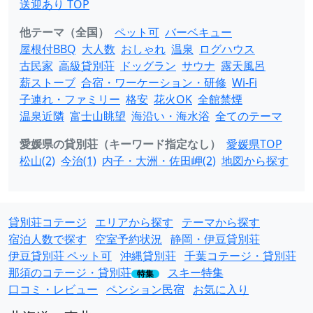
送迎あり TOP
他テーマ（全国）
ペット可
バーベキュー
屋根付BBQ
大人数
おしゃれ
温泉
ログハウス
古民家
高級貸別荘
ドッグラン
サウナ
露天風呂
薪ストーブ
合宿・ワーケーション・研修
Wi-Fi
子連れ・ファミリー
格安
花火OK
全館禁煙
温泉近隣
富士山眺望
海沿い・海水浴
全てのテーマ
愛媛県の貸別荘（キーワード指定なし）
愛媛県TOP
松山(2)
今治(1)
内子・大洲・佐田岬(2)
地図から探す
貸別荘コテージ
エリアから探す
テーマから探す
宿泊人数で探す
空室予約状況
静岡・伊豆貸別荘
伊豆貸別荘 ペット可
沖縄貸別荘
千葉コテージ・貸別荘
那須のコテージ・貸別荘
スキー特集
特集
口コミ・レビュー
ペンション民宿
お気に入り