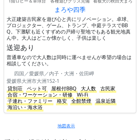
1階ロビー＆卓球台
各種遊びグッズ完備
看板犬の秋田犬まろ
まろや四季
大正建築古民家を遊び心と共にリノベーション。卓球、
プロジェクター、ゲーム、トランプ、中庭テラスでBB
Q。下灘駅も近くすずめの戸締り聖地でもある観光地真
ん中。大人はどこか懐かしく、子供は楽しく
送迎あり
普通車なので大人数は同時に運べませんが希望の場合は
相談してください。
四国／愛媛県／内子・大洲・佐田岬
愛媛県大洲市大洲152-1
貸別荘
ペット可
屋根付BBQ
大人数
古民家
合宿・ワーケーション・研修
Wi-Fi
子連れ・ファミリー
格安
全館禁煙
温泉近隣
海沿い・海水浴
地図表示