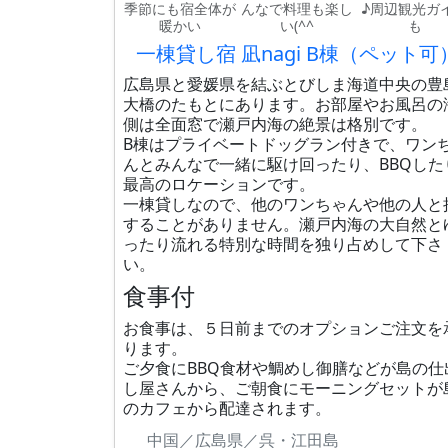
季節にも宿全体が
んなで料理も楽し
♪周辺観光ガ
暖かい
い(^^
も
一棟貸し宿 凪nagi B棟（ペット可
広島県と愛媛県を結ぶとびしま海道中央の豊
大橋のたもとにあります。お部屋やお風呂の
側は全面窓で瀬戸内海の絶景は格別です。
B棟はプライベートドッグラン付きで、ワン
んとみんなで一緒に駆け回ったり、BBQした
最高のロケーションです。
一棟貸しなので、他のワンちゃんや他の人と
することがありません。瀬戸内海の大自然と
ったり流れる特別な時間を独り占めして下さ
い。
食事付
お食事は、５日前までのオプションご注文を
ります。
ご夕食にBBQ食材や鯛めし御膳などが島の仕
し屋さんから、ご朝食にモーニングセットが
のカフェから配達されます。
中国／広島県／呉・江田島