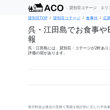
貸別荘コテージ
エリ
貸別荘TOP
貸別荘コテージ
食事付
広
呉・江田島でお食事やB
報
呉・江田島には、貸別荘・コテージが2軒あります
評価の宿があります。
表示料金は過去の見積り実績を統計的に示した中央