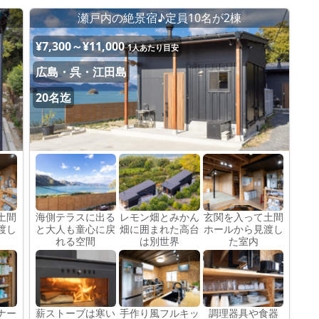
瀬戸内の絶景宿♪定員10名が2棟
¥7,300～¥11,000
1人あたり目安
広島・呉・江田島
20名迄
土間
海側テラスに出る
レモン畑とみかん
玄関を入って土間
渡し
と大人も童心に戻
畑に囲まれた高台
ホールから見渡し
れる空間
は別世界
た室内
ナー
薪ストーブは寒い
手作り風フルキッ
調理器具や食器