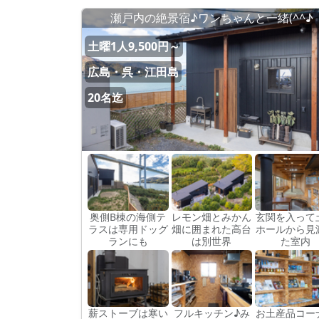
瀬戸内の絶景宿♪ワンちゃんと一緒(^^♪
土曜1人9,500円～
広島・呉・江田島
20名迄
奥側B棟の海側テ
レモン畑とみかん
玄関を入って
ラスは専用ドッグ
畑に囲まれた高台
ホールから見
ランにも
は別世界
た室内
薪ストーブは寒い
フルキッチン♪み
お土産品コー