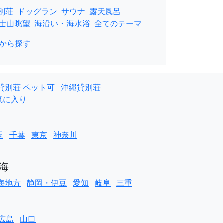
別荘
ドッグラン
サウナ
露天風呂
士山眺望
海沿い・海水浴
全てのテーマ
から探す
貸別荘 ペット可
沖縄貸別荘
気に入り
玉
千葉
東京
神奈川
海
海地方
静岡・伊豆
愛知
岐阜
三重
広島
山口