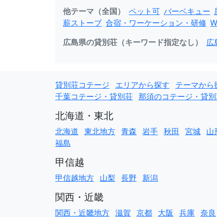
他テーマ（全国）
ペット可
バーベキュー
薪ストーブ
合宿・ワーケーション・研修
W
広島県の貸別荘（キーワード指定なし）
広
貸別荘コテージ
エリアから探す
テーマから
千葉コテージ・貸別荘
那須のコテージ・貸別
北海道・東北
北海道
東北地方
青森
岩手
秋田
宮城
山
福島
甲信越
甲信越地方
山梨
長野
新潟
関西・近畿
関西・近畿地方
滋賀
京都
大阪
兵庫
奈良