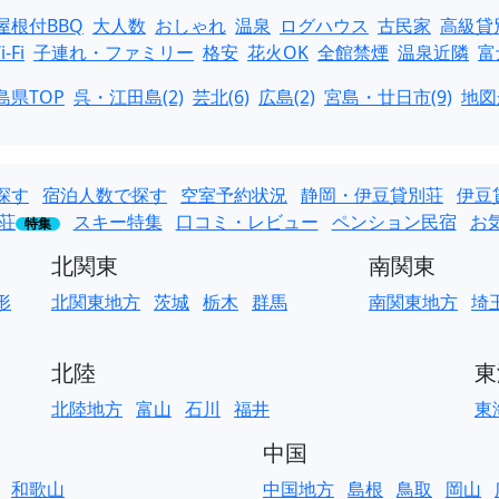
屋根付BBQ
大人数
おしゃれ
温泉
ログハウス
古民家
高級貸
i-Fi
子連れ・ファミリー
格安
花火OK
全館禁煙
温泉近隣
富
島県TOP
呉・江田島(2)
芸北(6)
広島(2)
宮島・廿日市(9)
地図
探す
宿泊人数で探す
空室予約状況
静岡・伊豆貸別荘
伊豆
荘
スキー特集
口コミ・レビュー
ペンション民宿
お
特集
北関東
南関東
形
北関東地方
茨城
栃木
群馬
南関東地方
埼
北陸
東
北陸地方
富山
石川
福井
東
中国
和歌山
中国地方
島根
鳥取
岡山