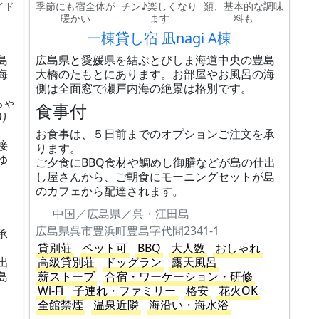
イド
季節にも宿全体が
チン♪楽しくなり
類、基本的な調味
暖かい
ます
料も
）
一棟貸し宿 凪nagi A棟
島
広島県と愛媛県を結ぶとびしま海道中央の豊島
海
大橋のたもとにあります。お部屋やお風呂の海
側は全面窓で瀬戸内海の絶景は格別です。
ちゃ
食事付
り
お食事は、５日前までのオプションご注文を承
接
ります。
ゆ
ご夕食にBBQ食材や鯛めし御膳などが島の仕出
し屋さんから、ご朝食にモーニングセットが島
のカフェから配達されます。
中国／広島県／呉・江田島
広島県呉市豊浜町豊島字代間2341-1
承
貸別荘
ペット可
BBQ
大人数
おしゃれ
出
高級貸別荘
ドッグラン
露天風呂
島
薪ストーブ
合宿・ワーケーション・研修
Wi-Fi
子連れ・ファミリー
格安
花火OK
全館禁煙
温泉近隣
海沿い・海水浴