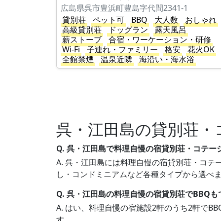
広島県呉市豊浜町豊島字代間2341-1
貸別荘
ペット可
BBQ
大人数
おしゃれ
高級貸別荘
ドッグラン
露天風呂
薪ストーブ
合宿・ワーケーション・研修
Wi-Fi
子連れ・ファミリー
格安
花火OK
全館禁煙
温泉近隣
海沿い・海水浴
呉・江田島の貸別荘・
Q. 呉・江田島で料理自慢の宿貸別荘・コテー
A. 呉・江田島には料理自慢の宿貸別荘・コテー
し・コンドミニアムなど各種タイプから選べ
Q. 呉・江田島の料理自慢の宿貸別荘でBBQ
A. はい、料理自慢の宿施設2軒のうち2軒で
す。