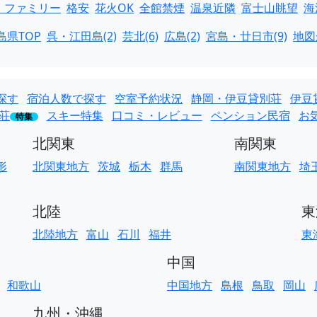
・ファミリー
格安
花火OK
全館禁煙
温泉近隣
富士山眺望
海
島県TOP
呉・江田島(2)
芸北(6)
広島(2)
宮島・廿日市(9)
地図
探す
宿泊人数で探す
空室予約状況
静岡・伊豆貸別荘
伊豆
荘
スキー特集
口コミ・レビュー
ペンション民宿
お
特集
北関東
南関東
形
北関東地方
茨城
栃木
群馬
南関東地方
埼
北陸
東
北陸地方
富山
石川
福井
東
中国
和歌山
中国地方
島根
鳥取
岡山
九州・沖縄