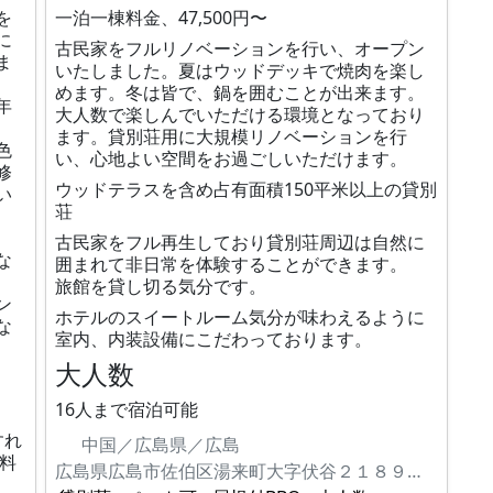
を
一泊一棟料金、47,500円〜
に
古民家をフルリノベーションを行い、オープン
ま
いたしました。夏はウッドデッキで焼肉を楽し
めます。冬は皆で、鍋を囲むことが出来ます。
年
大人数で楽しんでいただける環境となっており
ます。貸別荘用に大規模リノベーションを行
色
い、心地よい空間をお過ごしいただけます。
修
ウッドテラスを含め占有面積150平米以上の貸別
い
荘
古民家をフル再生しており貸別荘周辺は自然に
な
囲まれて非日常を体験することができます。
旅館を貸し切る気分です。
ン
ホテルのスイートルーム気分が味わえるように
な
室内、内装設備にこだわっております。
大人数
16人まで宿泊可能
すれ
中国／広島県／広島
に料
広島県広島市佐伯区湯来町大字伏谷２１８９－２