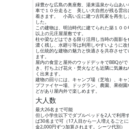
緑豊かな広島の奥座敷、湯来温泉から山あい
車で１０分走ると 美しい大自然が残る雲出
着きます。 小高い丘に建つ古民家を再生し
した。
この建物は、明治時代に建てられた築１００
以上の元庄屋屋敷です。
柱や梁などはできる限り活用し当時の面影を
濃く残し、水廻り等は利用しやすいように改
し伝統的な建物の魅力と快適さを共存させて
ます。
屋内の食堂と屋外のウッドデッキでBBQがで
き、打ち上げ花火・焚火なども近隣に気兼ね
く出来ます。
建物の回りには、キャンプ場（芝地）、キャ
プファイヤー場、ドッグラン、農園、果樹園
どがあり屋内外で楽しめます。
大人数
最大26名まで可能
但し小学生以下でダブルベッドを2人で利用
ば30名まで可（17人目から一人増えるごと
金2,000円ずつ加算されます。シーツ代別）