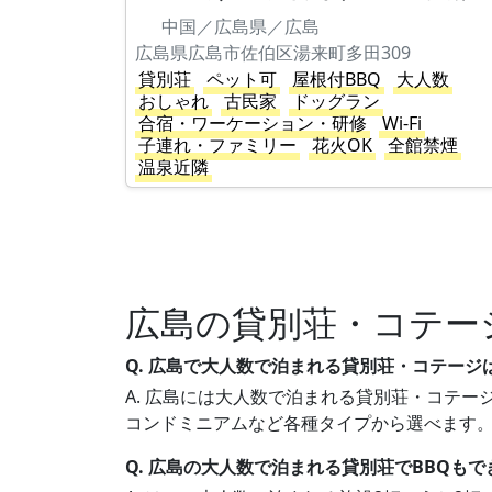
中国／広島県／広島
広島県広島市佐伯区湯来町多田309
貸別荘
ペット可
屋根付BBQ
大人数
おしゃれ
古民家
ドッグラン
合宿・ワーケーション・研修
Wi-Fi
子連れ・ファミリー
花火OK
全館禁煙
温泉近隣
広島の貸別荘・コテー
Q. 広島で大人数で泊まれる貸別荘・コテージ
A. 広島には大人数で泊まれる貸別荘・コテージ
コンドミニアムなど各種タイプから選べます
Q. 広島の大人数で泊まれる貸別荘でBBQも