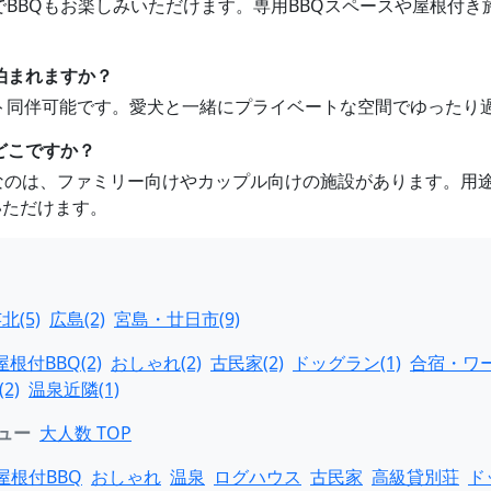
軒でBBQもお楽しみいただけます。専用BBQスペースや屋根付
泊まれますか？
ペット同伴可能です。愛犬と一緒にプライベートな空間でゆったり
どこですか？
めなのは、ファミリー向けやカップル向けの施設があります。用
いただけます。
北(5)
広島(2)
宮島・廿日市(9)
屋根付BBQ(2)
おしゃれ(2)
古民家(2)
ドッグラン(1)
合宿・ワー
2)
温泉近隣(1)
ュー
大人数 TOP
屋根付BBQ
おしゃれ
温泉
ログハウス
古民家
高級貸別荘
ド