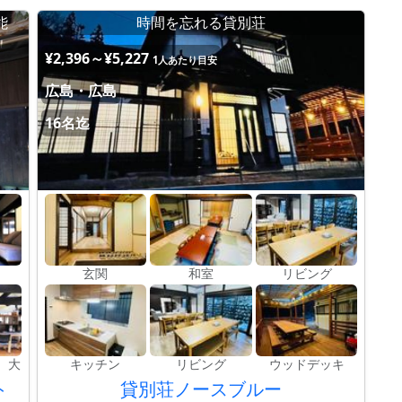
能
時間を忘れる貸別荘
¥2,396～¥5,227
1人あたり目安
広島・広島
16名迄
玄関
和室
リビング
 大
キッチン
リビング
ウッドデッキ
ト
貸別荘ノースブルー