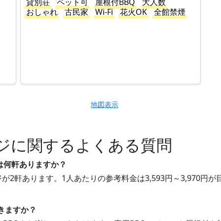
貸別荘
ペット可
屋根付BBQ
大人数
おしゃれ
古民家
Wi-Fi
花火OK
全館禁煙
地図表示
ジに関するよくある質問
は何軒ありますか？
が2軒あります。1人あたりの参考料金は3,593円～3,970
。
できますか？