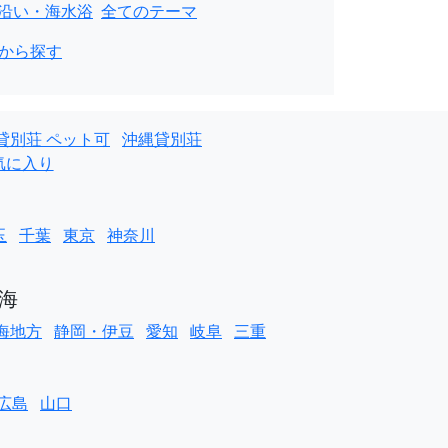
沿い・海水浴
全てのテーマ
から探す
貸別荘 ペット可
沖縄貸別荘
気に入り
玉
千葉
東京
神奈川
海
海地方
静岡・伊豆
愛知
岐阜
三重
広島
山口