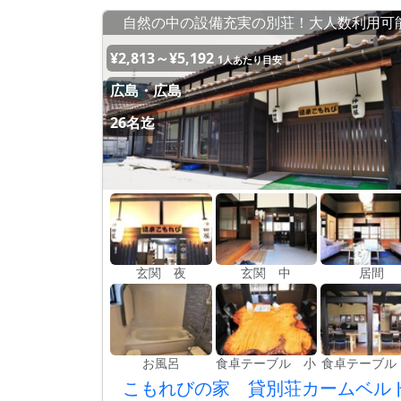
自然の中の設備充実の別荘！大人数利用可
¥2,813～¥5,192
1人あたり目安
広島・広島
26名迄
玄関 夜
玄関 中
居間
お風呂
食卓テーブル 小
食卓テーブル
こもれびの家 貸別荘カームベル