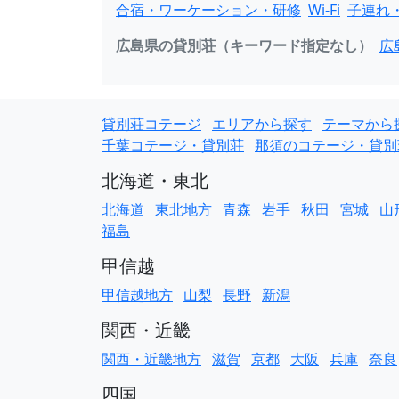
合宿・ワーケーション・研修
Wi-Fi
子連れ
広島県の貸別荘（キーワード指定なし）
広
貸別荘コテージ
エリアから探す
テーマから
千葉コテージ・貸別荘
那須のコテージ・貸別
北海道・東北
北海道
東北地方
青森
岩手
秋田
宮城
山
福島
甲信越
甲信越地方
山梨
長野
新潟
関西・近畿
関西・近畿地方
滋賀
京都
大阪
兵庫
奈良
四国