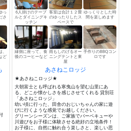
ゆっ
6人掛けのテーブ
客室は合計１２畳
ゆっくりとした時
ださ
ルとダイニングキ
のゆったりしたス
間を楽しめます
ッチン
ペースで
は、
縁側に座って、食
雨もしのげるオー
手作りのBBQコン
など
後のコーヒーなど
ニングテントと東
ロです
屋
も
あさねこロッジ
★あさねこロッジ★
大朝富士とも呼ばれる寒曳山を望む山里にあ
る、どこか懐かしさを感じさせてくれる 貸別荘
「あさねこロッジ」
幼い頃に行った、田舎のおじいちゃんの家に遊
びに行くような感覚でお越しください。
付
グリーンシーズンは、ご家族でバーベキューや
川遊びをお子様に体験させる絶好の立地条件！
お子様に、自然に触れ合う楽しさと、楽しい思