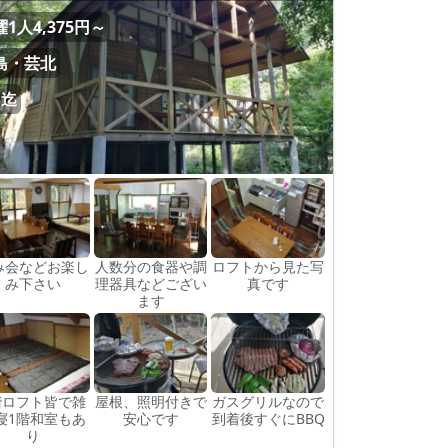
1人4,375円～
島・芸北
名迄
み会などお楽し
人数分の食器や調
ロフトから見た写
み下さい
理器具などござい
真です
ます
階ロフト皆で雑
屋根、照明付きで
ガスグリルなので
寝1階和室もあ
安心です
到着後すぐにBBQ
り