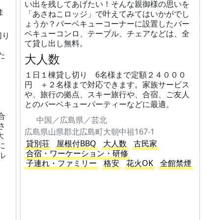
い出を残してあげたい！そんな親御様の思いを
ま
「あさねこロッジ」で叶えてみてはいかがでし
ょうか？バーベキューコーナーに設置したバー
ベキューコンロ、テーブル、チェアなどは、全
切り
て貸し出し無料。
た
大人数
１日１棟貸し切り 6名様まで定額２４０００
円 ＋２名様まで対応できます。家族サービス
や、旅行の拠点、スキー旅行や、合宿、ご友人
、
とのバーベキューパーティーなどに最適。
合
中国／広島県／芸北
さ
広島県山県郡北広島町大朝中祖167-1
大
貸別荘
屋根付BBQ
大人数
古民家
に
合宿・ワーケーション・研修
ル
子連れ・ファミリー
格安
花火OK
全館禁煙