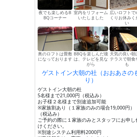
夜でも楽しめるB
室内をリフォーム
広いロフトで
BQコーナー
いたしました
くりお休みく
い
奥のロフトは畳敷
BBQを楽しんだ後
天気の良い朝
になっております
は、テレビを見な
テラスで朝食
がら
も
ゲストイン大朝の社（おおあさの
り）
ゲストイン大朝の杜
5名様まで21,000円（税込み）
お子様２名様まで別途追加可能
※家族割あり（１家族のみの場合19,000円）
（税込み）
ご予約の際に１家族のみとスタッフにお申し
けください。
※別途システム利用料2000円