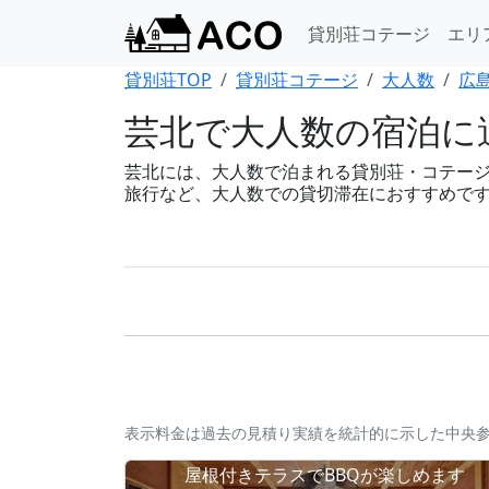
貸別荘コテージ
エリ
貸別荘TOP
貸別荘コテージ
大人数
広
芸北で大人数の宿泊に適
芸北には、大人数で泊まれる貸別荘・コテージが5
旅行など、大人数での貸切滞在におすすめで
表示料金は過去の見積り実績を統計的に示した中央
屋根付きテラスでBBQが楽しめます