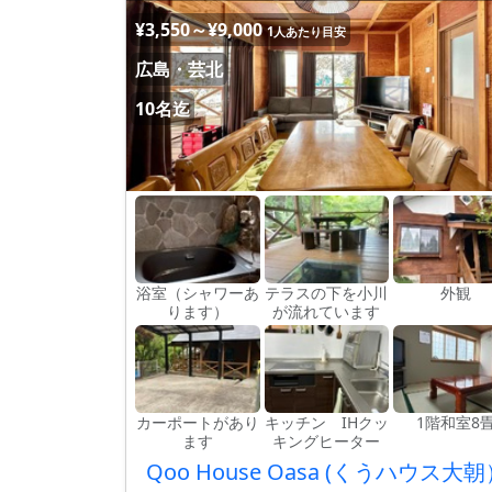
¥3,550～¥9,000
1人あたり目安
広島・芸北
10名迄
浴室（シャワーあ
テラスの下を小川
外観
ります）
が流れています
カーポートがあり
キッチン IHクッ
1階和室8
ます
キングヒーター
Qoo House Oasa (くうハウス大