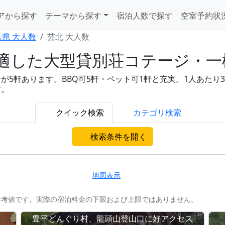
アから探す
テーマから探す
宿泊人数で探す
空室予約状
島県 大人数
芸北 大人数
した大型貸別荘コテージ・一棟貸
軒あります。BBQ可5軒・ペット可1軒と充実。1人あたり3,3
す。
クイック検索
カテゴリ検索
検索条件を開く
地図表示
参考値です。実際の宿泊料金の下限および上限ではありません。
豊平どんぐり村、龍頭山登山口に好アクセス