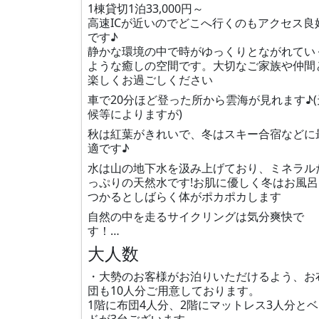
1棟貸切1泊33,000円～
高速ICが近いのでどこへ行くのもアクセス良
です♪
静かな環境の中で時がゆっくりとながれてい
ような癒しの空間です。大切なご家族や仲間
楽しくお過ごしください
車で20分ほど登った所から雲海が見れます♪(
候等によりますが)
秋は紅葉がきれいで、冬はスキー合宿などに
適です♪
水は山の地下水を汲み上げており、ミネラル
っぷりの天然水です!お肌に優しく冬はお風呂
つかるとしばらく体がポカポカします
自然の中を走るサイクリングは気分爽快で
す！…
大人数
・大勢のお客様がお泊りいただけるよう、お
団も10人分ご用意しております。
1階に布団4人分、2階にマットレス3人分と