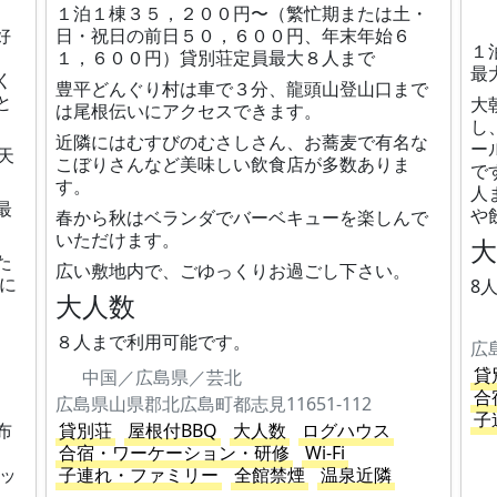
１泊１棟３５，２００円〜（繁忙期または土・
好
日・祝日の前日５０，６００円、年末年始６
１
１，６００円）貸別荘定員最大８人まで
最
く
豊平どんぐり村は車で３分、龍頭山登山口まで
と
大
は尾根伝いにアクセスできます。
し
近隣にはむすびのむさしさん、お蕎麦で有名な
ー
天
こぼりさんなど美味しい飲食店が多数ありま
で
す。
人
最
や
春から秋はベランダでバーベキューを楽しんで
いただけます。
た
広い敷地内で、ごゆっくりお過ごし下さい。
に
8
大人数
８人まで利用可能です。
広
貸
中国／広島県／芸北
合
広島県山県郡北広島町都志見11651-112
子
布
貸別荘
屋根付BBQ
大人数
ログハウス
合宿・ワーケーション・研修
Wi-Fi
ベッ
子連れ・ファミリー
全館禁煙
温泉近隣