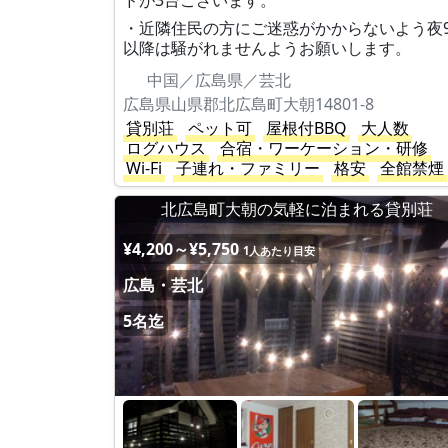
ドが3台ございます。
・近隣住民の方にご迷惑がかからないよう夜
以降は騒がれませんようお願いします。
中国／広島県／芸北
広島県山県郡北広島町大朝14801-8
貸別荘
ペット可
屋根付BBQ
大人数
ログハウス
合宿・ワーケーション・研修
Wi-Fi
子連れ・ファミリー
格安
全館禁煙
北広島町大朝の気軽に泊まれる貸別荘
¥4,200～¥5,750
1人あたり目安
広島・芸北
5名迄