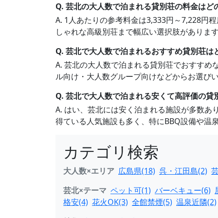
Q. 芸北の大人数で泊まれる貸別荘の料金はど
A. 1人あたりの参考料金は3,333円～7,2
しゃれな高級別荘まで幅広い選択肢がありま
Q. 芸北で大人数で泊まれるおすすめ貸別荘は
A. 芸北の大人数で泊まれる貸別荘でおすす
ル向け・大人数グループ向けなどからお選び
Q. 芸北で大人数で泊まれる安くて高評価の貸
A. はい、芸北には安く泊まれる施設が多数あり
得ている人気施設も多く、特にBBQ設備や温
カテゴリ検索
大人数×エリア
広島県(18)
呉・江田島(2)
芸
芸北×テーマ
ペット可(1)
バーベキュー(6)
格安(4)
花火OK(3)
全館禁煙(5)
温泉近隣(2)