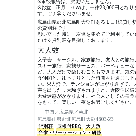
※事後報告は、変更いたしません。
※お盆 正月 ＧＷは、一律23,000円となり
す。ご了承くださいませ。
広島山県郡北広島町大朝町ある１日1棟貸し
の貸別荘です。
思い立った時に、友達を集めてご利用してい
だける貸別荘を目指しております。
大人数
女子会、サークル、家族旅行、友人との旅行
スキー旅行、家族サービス、バーベキューな
ど、大人だけで楽しむこともできます。気の
う仲間と、ゆっくりとした時間をお過ごし下
い。※大勢で、テンションが上がり過ぎて、
声を出したり大騒ぎされますと、近隣住民様
大変迷惑がかかります。社会人としてのモラ
をもって、楽しい一夜をお過ごしください。
中国／広島県／芸北
広島県山県郡北広島町大朝4803-23
貸別荘
屋根付BBQ
大人数
合宿・ワーケーション・研修