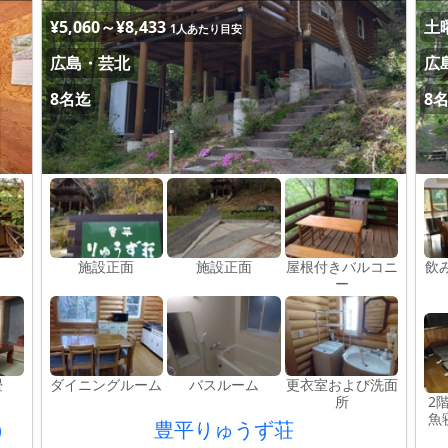
¥5,060～¥8,433
土曜
1人あたり目安
広島・芸北
広
8名迄
8
施設正面
施設正面
屋根付きバルコニ
飲
ー
畳
ダイニングルーム
バスルーム
更衣室および洗面
所
2
魚
朝）
豊平りゅうず荘