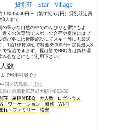
貸別荘 Star Village
泊１棟35000円〜（繁忙期5万円）貸別荘定員
大8人まで
朝の豊かな自然の中でのんびりと宿泊もよ
、近くの体育館でスポーツ合宿や夏場にはプ
ル遊び冬には近隣施設にてスキー等にも最適
す。1泊1棟貸別荘で料金35000円〜定員最大8
まで宿泊できます。夏は皆でBBQ冬は鍋料理
飲み会などにもご利用下さい。
大人数
人まで利用可能です
中国／広島県／芸北
島県山県郡北広島町大朝14803-50
別荘
屋根付BBQ
大人数
ログハウス
宿・ワーケーション・研修
Wi-Fi
連れ・ファミリー
格安