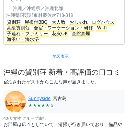
沖縄／沖縄県／沖縄北部
沖縄県国頭郡東村慶佐次718-319
貸別荘
屋根付BBQ
大人数
おしゃれ
ログハウス
高級貸別荘
合宿・ワーケーション・研修
Wi-Fi
子連れ・ファミリー
花火OK
全館禁煙
海沿い・海水浴
地図表示
沖縄の貸別荘 新着・高評価の口コミ
宿泊されたゲストからこんな声が届きました。
Sunnyside
宮古島
★★★★★ 5
40代 女性 グループ旅行
お部屋は広々としていて、清掃が行き届いており、備品や