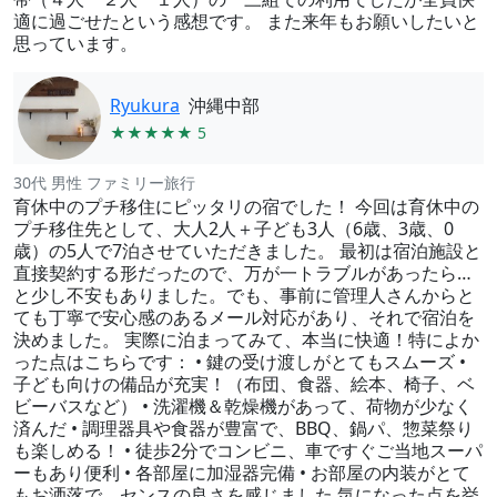
適に過ごせたという感想です。 また来年もお願いしたいと
思っています。
Ryukura
沖縄中部
★★★★★ 5
30代 男性 ファミリー旅行
育休中のプチ移住にピッタリの宿でした！ 今回は育休中の
プチ移住先として、大人2人＋子ども3人（6歳、3歳、0
歳）の5人で7泊させていただきました。 最初は宿泊施設と
直接契約する形だったので、万が一トラブルがあったら…
と少し不安もありました。でも、事前に管理人さんからと
ても丁寧で安心感のあるメール対応があり、それで宿泊を
決めました。 実際に泊まってみて、本当に快適！特によか
った点はこちらです： • 鍵の受け渡しがとてもスムーズ •
子ども向けの備品が充実！（布団、食器、絵本、椅子、ベ
ビーバスなど） • 洗濯機＆乾燥機があって、荷物が少なく
済んだ • 調理器具や食器が豊富で、BBQ、鍋パ、惣菜祭り
も楽しめる！ • 徒歩2分でコンビニ、車ですぐご当地スーパ
ーもあり便利 • 各部屋に加湿器完備 • お部屋の内装がとて
もお洒落で、センスの良さを感じました 気になった点を挙