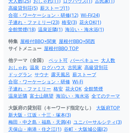
大人数(25)
おしゃれ(11)
ログハウス(1)
古民家(1)
高級貸別荘(5)
薪ストーブ(1)
合宿・ワーケーション・研修(12)
Wi-Fi(24)
子連れ・ファミリー(23)
格安(3)
花火OK(1)
全館禁煙(18)
温泉近隣(1)
海沿い・海水浴(1)
特集
屋根付BBQ×関東
屋根付BBQ×関西
サイトメニュー
屋根付BBQ TOP
他テーマ（全国）
ペット可
バーベキュー
大人数
おしゃれ
温泉
ログハウス
古民家
高級貸別荘
ドッグラン
サウナ
露天風呂
薪ストーブ
合宿・ワーケーション・研修
Wi-Fi
子連れ・ファミリー
格安
花火OK
全館禁煙
温泉近隣
富士山眺望
海沿い・海水浴
全てのテーマ
大阪府の貸別荘（キーワード指定なし）
大阪府TOP
新大阪・江坂・十三・塚本(3)
梅田・中之島・福島・天満(4)
ユニバーサルシティ(3)
天保山・南港・住之江(1)
谷町・大阪城公園(2)