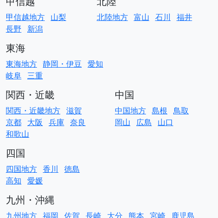
甲信越
北陸
甲信越地方
山梨
北陸地方
富山
石川
福井
長野
新潟
東海
東海地方
静岡・伊豆
愛知
岐阜
三重
関西・近畿
中国
関西・近畿地方
滋賀
中国地方
島根
鳥取
京都
大阪
兵庫
奈良
岡山
広島
山口
和歌山
四国
四国地方
香川
徳島
高知
愛媛
九州・沖縄
九州地方
福岡
佐賀
長崎
大分
熊本
宮崎
鹿児島