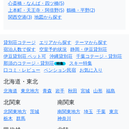
心斎橋・なんば・四ツ橋(5)
上本町・天王寺・阿倍野(5)
鶴橋・平野(2)
関西空港(3)
地図から探す
貸別荘コテージ
エリアから探す
テーマから探す
宿泊人数で探す
空室予約状況
静岡・伊豆貸別荘
伊豆貸別荘 ペット可
沖縄貸別荘
千葉コテージ・貸別荘
那須のコテージ・貸別荘
スキー特集
特集
口コミ・レビュー
ペンション民宿
お気に入り
北海道・東北
北海道
東北地方
青森
岩手
秋田
宮城
山形
福島
北関東
南関東
北関東地方
茨城
南関東地方
埼玉
千葉
東京
栃木
群馬
神奈川