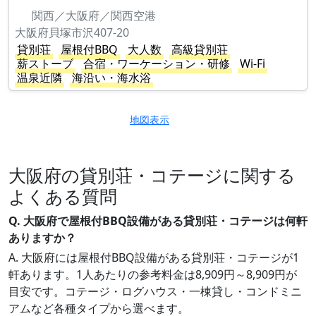
関西／大阪府／関西空港
大阪府貝塚市沢407-20
貸別荘
屋根付BBQ
大人数
高級貸別荘
薪ストーブ
合宿・ワーケーション・研修
Wi-Fi
温泉近隣
海沿い・海水浴
地図表示
大阪府の貸別荘・コテージに関する
よくある質問
Q. 大阪府で屋根付BBQ設備がある貸別荘・コテージは何軒
ありますか？
A. 大阪府には屋根付BBQ設備がある貸別荘・コテージが1
軒あります。1人あたりの参考料金は8,909円～8,909円が
目安です。コテージ・ログハウス・一棟貸し・コンドミニ
アムなど各種タイプから選べます。