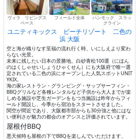
ヴィラ リビングス
フィールド全体
ハンモック スラッ
ペース
クライン
ユニティキックス ビーチリゾート 二色の
浜 大阪
空と海が織りなす至福の流れ行く時、いにしえより変わ
らない光景。
未来に残したい日本の景勝地。白砂青松100選（にほん
のはくしゃせいしょうひゃくせん）にも大阪府で唯一選
定されている二色の浜にオープンした人気スポットUNIT
YKIX。
海の家レストラン・グランピング・サップサーフィン・
BBQグリルなど各種レンタルなど子供から大人までが楽
しめる施設や芝生ガーデンをもつ当施設は昨年からフィ
ールド開設し、今季から宿泊をスタートさせました。
関空が間近であり、大阪都市部からも30分強と他にはな
い便利さが魅力の都会のオアシスと評価されています。
屋根付BBQ
悪天候時も屋根の下でBBQを楽しんでいただけます、