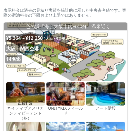
表示料金は過去の見積り実績を統計的に示した中央参考値です。実
際の宿泊料金の下限および上限ではありません。
二色の浜「海」大阪市内→40分 温泉近く
¥5,364～¥12,250
1人あたり目安
大阪・関西空港
14名迄
ネイティブアメリカ
UNITYKIXフィール
アート階段
ンティピーテント
ド
（冬）