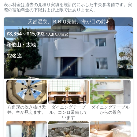
表示料金は過去の見積り実績を統計的に示した中央参考値です。実
際の宿泊料金の下限および上限ではありません。
天然温泉、ＢＢＱ完備、海が目の前♪
¥8,354～¥15,092
1人あたり目安
和歌山・太地
12名迄
八角形の吹き抜け天
ダイニングテーブ
ダイニングテーブル
井。空が見えます。
ル。コンロ常備して
からの景色
います