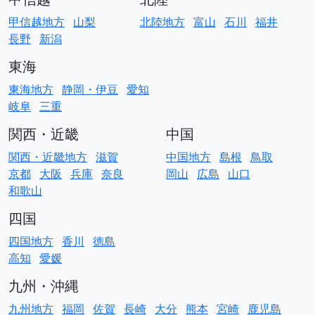
甲信越地方
山梨
北陸地方
富山
石川
福井
長野
新潟
東海
東海地方
静岡・伊豆
愛知
岐阜
三重
関西・近畿
中国
関西・近畿地方
滋賀
中国地方
島根
鳥取
京都
大阪
兵庫
奈良
岡山
広島
山口
和歌山
四国
四国地方
香川
徳島
高知
愛媛
九州・沖縄
九州地方
福岡
佐賀
長崎
大分
熊本
宮崎
鹿児島