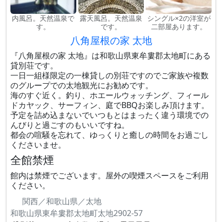
内風呂。天然温泉で
露天風呂。天然温泉
シングル×2の洋室が
す。
です。
二部屋あります。
八角屋根の家 太地
『八角屋根の家 太地』は和歌山県東牟婁郡太地町にある
貸別荘です。
一日一組様限定の一棟貸しの別荘ですのでご家族や複数
のグループでの太地観光にお勧めです。
海のすぐ近く。釣り、ホエールウォッチング、フィール
ドカヤック、サーフィン、庭でBBQお楽しみ頂けます。
予定を詰め込まないでいつもとはまったく違う環境での
んびりと過ごすのもいいですね。
都会の喧騒を忘れて、ゆっくりと癒しの時間をお過ごし
くださいませ。
全館禁煙
館内は禁煙でございます。屋外の喫煙スペースをご利用
ください。
関西／和歌山県／太地
和歌山県東牟婁郡太地町太地2902-57