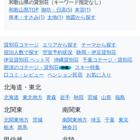
和歌山県の貸別荘（キーワード指定なし）
和歌山県TOP
御坊・日高(5)
本宮(1)
串本・すさみ(1)
太地(1)
地図から探す
貸別荘コテージ
エリアから探す
テーマから探す
宿泊人数で探す
空室予約状況
静岡・伊豆貸別荘
伊豆貸別荘 ペット可
沖縄貸別荘
千葉コテージ・貸別荘
那須のコテージ・貸別荘
スキー特集
特集
口コミ・レビュー
ペンション民宿
お気に入り
北海道・東北
北海道
東北地方
青森
岩手
秋田
宮城
山形
福島
北関東
南関東
北関東地方
茨城
南関東地方
埼玉
千葉
東京
栃木
群馬
神奈川
甲信越
北陸