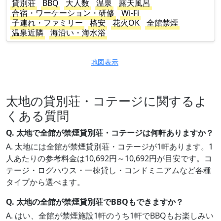
貸別荘
BBQ
大人数
温泉
露天風呂
合宿・ワーケーション・研修
Wi-Fi
子連れ・ファミリー
格安
花火OK
全館禁煙
温泉近隣
海沿い・海水浴
地図表示
太地の貸別荘・コテージに関するよ
くある質問
Q. 太地で全館が禁煙貸別荘・コテージは何軒ありますか？
A. 太地には全館が禁煙貸別荘・コテージが1軒あります。1
人あたりの参考料金は10,692円～10,692円が目安です。コ
テージ・ログハウス・一棟貸し・コンドミニアムなど各種
タイプから選べます。
Q. 太地の全館が禁煙貸別荘でBBQもできますか？
A. はい、全館が禁煙施設1軒のうち1軒でBBQもお楽しみい