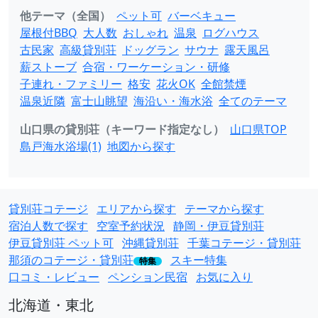
他テーマ（全国）
ペット可
バーベキュー
屋根付BBQ
大人数
おしゃれ
温泉
ログハウス
古民家
高級貸別荘
ドッグラン
サウナ
露天風呂
薪ストーブ
合宿・ワーケーション・研修
子連れ・ファミリー
格安
花火OK
全館禁煙
温泉近隣
富士山眺望
海沿い・海水浴
全てのテーマ
山口県の貸別荘（キーワード指定なし）
山口県TOP
島戸海水浴場(1)
地図から探す
貸別荘コテージ
エリアから探す
テーマから探す
宿泊人数で探す
空室予約状況
静岡・伊豆貸別荘
伊豆貸別荘 ペット可
沖縄貸別荘
千葉コテージ・貸別荘
那須のコテージ・貸別荘
スキー特集
特集
口コミ・レビュー
ペンション民宿
お気に入り
北海道・東北