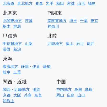
北海道
東北地方
青森
岩手
秋田
宮城
山形
福島
北関東
南関東
北関東地方
茨城
南関東地方
埼玉
千葉
東京
栃木
群馬
神奈川
甲信越
北陸
甲信越地方
山梨
北陸地方
富山
石川
福井
長野
新潟
東海
東海地方
静岡・伊豆
愛知
岐阜
三重
関西・近畿
中国
関西・近畿地方
滋賀
中国地方
島根
鳥取
京都
大阪
兵庫
奈良
岡山
広島
山口
和歌山