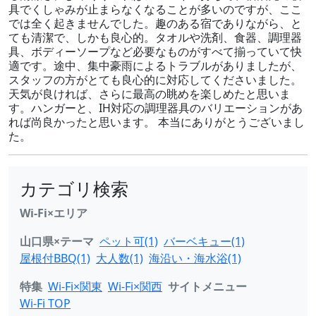
具でくしゃみが止まらなくなることが多いのですが、ここ
では全く起きませんでした。趣のある宿でありながら、と
ても清潔で、しかも良心的。タオルや洗剤、食器、調理器
具、ボディーソープなど必要なものがすべて揃っていて快
適です。途中、集中豪雨によるトラブルがありましたが、
スタッフの方がとても良心的に対応してくださいました。
天気が良ければ、さらに最高の眺めを楽しめたと思いま
す。ハンガーと、IH対応の調理器具のバリエーションがあ
れば尚良かったと思います。 本当にありがとうございまし
た。
カテゴリ検索
Wi-Fi×エリア
山口県×テーマ
ペット可(1)
バーベキュー(1)
屋根付BBQ(1)
大人数(1)
海沿い・海水浴(1)
特集
Wi-Fi×関東
Wi-Fi×関西
サイトメニュー
Wi-Fi TOP