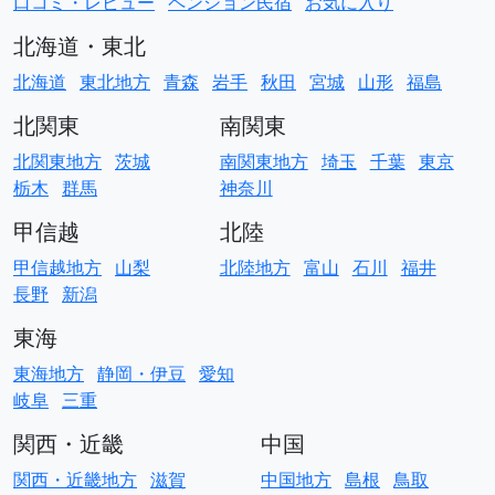
口コミ・レビュー
ペンション民宿
お気に入り
北海道・東北
北海道
東北地方
青森
岩手
秋田
宮城
山形
福島
北関東
南関東
北関東地方
茨城
南関東地方
埼玉
千葉
東京
栃木
群馬
神奈川
甲信越
北陸
甲信越地方
山梨
北陸地方
富山
石川
福井
長野
新潟
東海
東海地方
静岡・伊豆
愛知
岐阜
三重
関西・近畿
中国
関西・近畿地方
滋賀
中国地方
島根
鳥取