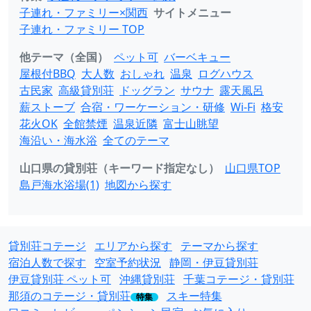
子連れ・ファミリー×関西
サイトメニュー
子連れ・ファミリー TOP
他テーマ（全国）
ペット可
バーベキュー
屋根付BBQ
大人数
おしゃれ
温泉
ログハウス
古民家
高級貸別荘
ドッグラン
サウナ
露天風呂
薪ストーブ
合宿・ワーケーション・研修
Wi-Fi
格安
花火OK
全館禁煙
温泉近隣
富士山眺望
海沿い・海水浴
全てのテーマ
山口県の貸別荘（キーワード指定なし）
山口県TOP
島戸海水浴場(1)
地図から探す
貸別荘コテージ
エリアから探す
テーマから探す
宿泊人数で探す
空室予約状況
静岡・伊豆貸別荘
伊豆貸別荘 ペット可
沖縄貸別荘
千葉コテージ・貸別荘
那須のコテージ・貸別荘
スキー特集
特集