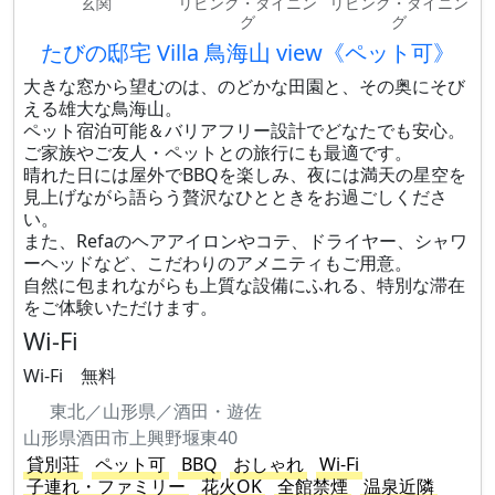
玄関
リビング・ダイニン
リビング・ダイニン
グ
グ
たびの邸宅 Villa 鳥海山 view《ペット可》
大きな窓から望むのは、のどかな田園と、その奥にそび
える雄大な鳥海山。
ペット宿泊可能＆バリアフリー設計でどなたでも安心。
ご家族やご友人・ペットとの旅行にも最適です。
晴れた日には屋外でBBQを楽しみ、夜には満天の星空を
見上げながら語らう贅沢なひとときをお過ごしくださ
い。
また、Refaのヘアアイロンやコテ、ドライヤー、シャワ
ーヘッドなど、こだわりのアメニティもご用意。
自然に包まれながらも上質な設備にふれる、特別な滞在
をご体験いただけます。
Wi-Fi
Wi-Fi 無料
東北／山形県／酒田・遊佐
山形県酒田市上興野堰東40
貸別荘
ペット可
BBQ
おしゃれ
Wi-Fi
子連れ・ファミリー
花火OK
全館禁煙
温泉近隣