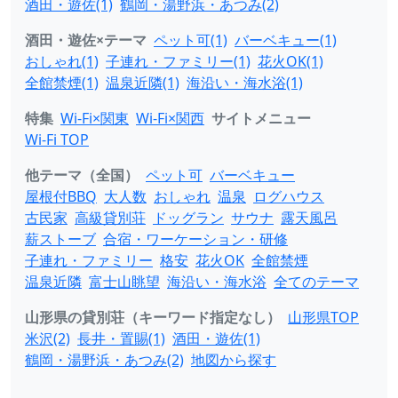
酒田・遊佐(1)
鶴岡・湯野浜・あつみ(2)
酒田・遊佐×テーマ
ペット可(1)
バーベキュー(1)
おしゃれ(1)
子連れ・ファミリー(1)
花火OK(1)
全館禁煙(1)
温泉近隣(1)
海沿い・海水浴(1)
特集
Wi-Fi×関東
Wi-Fi×関西
サイトメニュー
Wi-Fi TOP
他テーマ（全国）
ペット可
バーベキュー
屋根付BBQ
大人数
おしゃれ
温泉
ログハウス
古民家
高級貸別荘
ドッグラン
サウナ
露天風呂
薪ストーブ
合宿・ワーケーション・研修
子連れ・ファミリー
格安
花火OK
全館禁煙
温泉近隣
富士山眺望
海沿い・海水浴
全てのテーマ
山形県の貸別荘（キーワード指定なし）
山形県TOP
米沢(2)
長井・置賜(1)
酒田・遊佐(1)
鶴岡・湯野浜・あつみ(2)
地図から探す