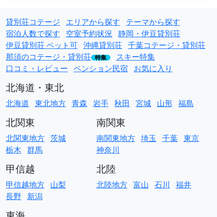
貸別荘コテージ
エリアから探す
テーマから探す
宿泊人数で探す
空室予約状況
静岡・伊豆貸別荘
伊豆貸別荘 ペット可
沖縄貸別荘
千葉コテージ・貸別荘
那須のコテージ・貸別荘
スキー特集
特集
口コミ・レビュー
ペンション民宿
お気に入り
北海道・東北
北海道
東北地方
青森
岩手
秋田
宮城
山形
福島
北関東
南関東
北関東地方
茨城
南関東地方
埼玉
千葉
東京
栃木
群馬
神奈川
甲信越
北陸
甲信越地方
山梨
北陸地方
富山
石川
福井
長野
新潟
東海