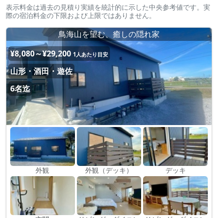
表示料金は過去の見積り実績を統計的に示した中央参考値です。実
際の宿泊料金の下限および上限ではありません。
鳥海山を望む、癒しの隠れ家
¥8,080～¥29,200
1人あたり目安
山形・酒田・遊佐
6名迄
外観
外観（デッキ）
デッキ