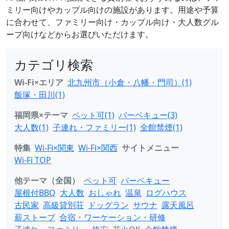
ミリー向けやカップル向けの施設があります。用途や予算
に合わせて、ファミリー向け・カップル向け・大人数グル
ープ向けなどからお選びいただけます。
カテゴリ検索
Wi-Fi×エリア
北九州市（小倉・八幡・門司）(1)
飯塚・田川(1)
福岡県×テーマ
ペット可(1)
バーベキュー(3)
大人数(1)
子連れ・ファミリー(1)
全館禁煙(1)
特集
Wi-Fi×関東
Wi-Fi×関西
サイトメニュー
Wi-Fi TOP
他テーマ（全国）
ペット可
バーベキュー
屋根付BBQ
大人数
おしゃれ
温泉
ログハウス
古民家
高級貸別荘
ドッグラン
サウナ
露天風呂
薪ストーブ
合宿・ワーケーション・研修