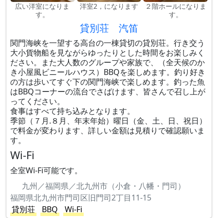
広い洋室になりま
洋室2，になります
２階ホールになりま
す。
す。
貸別荘 汽笛
関門海峡を一望する高台の一棟貸切の貸別荘。行き交う
大小貨物船を見ながらゆったりとした時間をお楽しみく
ださい。また大人数のグループや家族で、（全天候のか
き小屋風ビニールハウス）BBQを楽しめます。釣り好き
の方は歩いてすぐ下の関門海峡で楽しめます。釣った魚
はBBQコーナーの流台でさばけます、皆さんで召し上が
ってください。
食事はすべて持ち込みとなります。
季節（７月.８月、年末年始）曜日（金、土、日、祝日）
で料金が変わります、詳しい金額は見積りで確認願いま
す。
Wi-Fi
全室Wi-Fi可能です。
九州／福岡県／北九州市（小倉・八幡・門司）
福岡県北九州市門司区旧門司2丁目11-15
貸別荘
BBQ
Wi-Fi