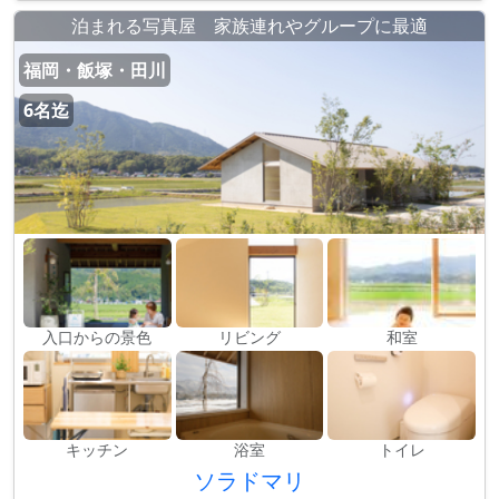
泊まれる写真屋 家族連れやグループに最適
福岡・飯塚・田川
6名迄
入口からの景色
リビング
和室
キッチン
浴室
トイレ
ソラドマリ