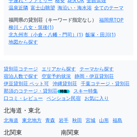
子連れ・ファミリー
格安
花火OK
全館禁煙
温泉近隣
富士山眺望
海沿い・海水浴
全てのテーマ
福岡県の貸別荘（キーワード指定なし）
福岡県TOP
柳川・八女・筑後(1)
北九州市（小倉・八幡・門司）(1)
飯塚・田川(1)
地図から探す
貸別荘コテージ
エリアから探す
テーマから探す
宿泊人数で探す
空室予約状況
静岡・伊豆貸別荘
伊豆貸別荘 ペット可
沖縄貸別荘
千葉コテージ・貸別荘
那須のコテージ・貸別荘
スキー特集
特集
口コミ・レビュー
ペンション民宿
お気に入り
北海道・東北
北海道
東北地方
青森
岩手
秋田
宮城
山形
福島
北関東
南関東