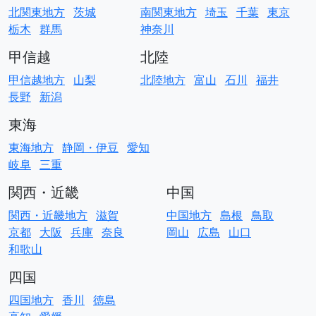
北関東地方
茨城
南関東地方
埼玉
千葉
東京
栃木
群馬
神奈川
甲信越
北陸
甲信越地方
山梨
北陸地方
富山
石川
福井
長野
新潟
東海
東海地方
静岡・伊豆
愛知
岐阜
三重
関西・近畿
中国
関西・近畿地方
滋賀
中国地方
島根
鳥取
京都
大阪
兵庫
奈良
岡山
広島
山口
和歌山
四国
四国地方
香川
徳島