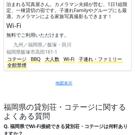
泊まれる写真屋さん。カメラマン夫婦が営む、1日1組限
定、一棟貸切の宿です。子連れFamilyやグループにも最
適。カメラマンによる家族写真撮影もできます！
Wi-Fi
無料でご利用いただけます。
九州／福岡県／飯塚・田川
福岡県飯塚市高田161-1
コテージ
BBQ
大人数
Wi-Fi
子連れ・ファミリー
全館禁煙
地図表示
福岡県の貸別荘・コテージに関する
よくある質問
Q. 福岡県でWi-Fi接続できる貸別荘・コテージは何軒あり
ますか？