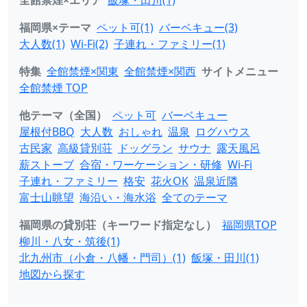
全館禁煙×エリア
飯塚・田川(1)
福岡県×テーマ
ペット可(1)
バーベキュー(3)
大人数(1)
Wi-Fi(2)
子連れ・ファミリー(1)
特集
全館禁煙×関東
全館禁煙×関西
サイトメニュー
全館禁煙 TOP
他テーマ（全国）
ペット可
バーベキュー
屋根付BBQ
大人数
おしゃれ
温泉
ログハウス
古民家
高級貸別荘
ドッグラン
サウナ
露天風呂
薪ストーブ
合宿・ワーケーション・研修
Wi-Fi
子連れ・ファミリー
格安
花火OK
温泉近隣
富士山眺望
海沿い・海水浴
全てのテーマ
福岡県の貸別荘（キーワード指定なし）
福岡県TOP
柳川・八女・筑後(1)
北九州市（小倉・八幡・門司）(1)
飯塚・田川(1)
地図から探す