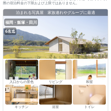
際の宿泊料金の下限および上限ではありません。
泊まれる写真屋 家族連れやグループに最適
福岡・飯塚・田川
6名迄
入口からの景色
リビング
和室
キッチン
浴室
トイレ