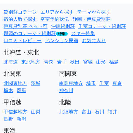
貸別荘コテージ
エリアから探す
テーマから探す
宿泊人数で探す
空室予約状況
静岡・伊豆貸別荘
伊豆貸別荘 ペット可
沖縄貸別荘
千葉コテージ・貸別荘
那須のコテージ・貸別荘
スキー特集
特集
口コミ・レビュー
ペンション民宿
お気に入り
北海道・東北
北海道
東北地方
青森
岩手
秋田
宮城
山形
福島
北関東
南関東
北関東地方
茨城
南関東地方
埼玉
千葉
東京
栃木
群馬
神奈川
甲信越
北陸
甲信越地方
山梨
北陸地方
富山
石川
福井
長野
新潟
東海