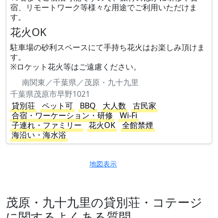
宿、リモートワーク等様々な用途でご利用いただけま
す。
花火OK
駐車場の砂利スペースにて手持ち花火はお楽しみ頂けま
す。
※ロケット花火等はご遠慮ください。
南関東／千葉県／茂原・九十九里
千葉県茂原市早野1021
貸別荘
ペット可
BBQ
大人数
古民家
合宿・ワーケーション・研修
Wi-Fi
子連れ・ファミリー
花火OK
全館禁煙
海沿い・海水浴
地図表示
茂原・九十九里の貸別荘・コテージ
に関するよくある質問