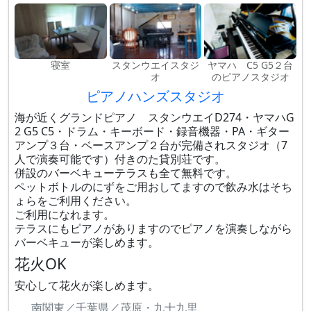
寝室
スタンウエイスタジ
ヤマハ C5 G5２台
オ
のピアノスタジオ
ピアノハンズスタジオ
海が近くグランドピアノ スタンウエイD274・ヤマハG
2 G5 C5・ドラム・キーボード・録音機器・PA・ギター
アンプ３台・ベースアンプ２台が完備されスタジオ（7
人で演奏可能です）付きのた貸別荘です。
併設のバーベキューテラスも全て無料です。
ペットボトルのにずをご用おしてますので飲み水はそち
ょらをご利用ください。
ご利用になれます。
テラスにもピアノがありますのでピアノを演奏しながら
バーベキューが楽しめます。
花火OK
安心して花火が楽しめます。
南関東／千葉県／茂原・九十九里