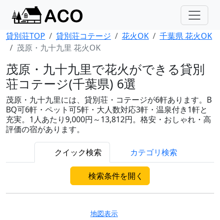
貸別荘TOP
貸別荘コテージ
花火OK
千葉県 花火OK
茂原・九十九里 花火OK
茂原・九十九里で花火ができる貸別
荘コテージ(千葉県) 6選
茂原・九十九里には、貸別荘・コテージが6軒あります。B
BQ可6軒・ペット可5軒・大人数対応3軒・温泉付き1軒と
充実。1人あたり9,000円～13,812円。格安・おしゃれ・高
評価の宿があります。
クイック検索
カテゴリ検索
検索条件を開く
地図表示