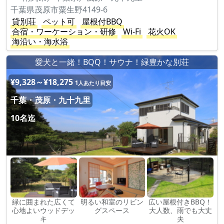
千葉県茂原市粟生野4149-6
貸別荘
ペット可
屋根付BBQ
合宿・ワーケーション・研修
Wi-Fi
花火OK
海沿い・海水浴
愛犬と一緒！BQQ！サウナ！緑豊かな別荘
¥9,328～¥18,275
1人あたり目安
千葉・茂原・九十九里
10名迄
緑に囲まれた広くて
明るい和室のリビン
広い屋根付きBBQ！
心地よいウッドデッ
グスペース
大人数、雨でも大丈
キ
夫