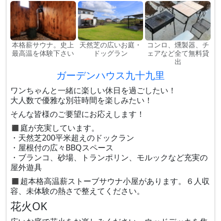
本格薪サウナ。史上
天然芝の広いお庭・
コンロ、燻製器、チ
最高温を体験下さい
ドッグラン
ェアなど全て無料貸
出
ガーデンハウス九十九里
ワンちゃんと一緒に楽しい休日を過ごしたい！
大人数で優雅な別荘時間を楽しみたい！
そんな皆様のご要望にお応えします！
◼️庭が充実しています。
・天然芝200平米超えのドックラン
・屋根付の広々BBQスペース
・ブランコ、砂場、トランポリン、モルックなど充実の
屋外遊具
◼️超本格高温薪ストーブサウナ小屋があります。６人収
容、未体験の熱さで整えてください。
花火OK