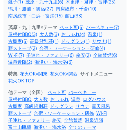
銚子(1)
茂原・九十九里(6)
木更津・君津・富津(25)
鴨川・勝浦・御宿(27)
南房総市・千倉(10)
南房総市・白浜・富浦(15)
館山(33)
茂原・九十九里×テーマ
ペット可(5)
バーベキュー(7)
屋根付BBQ(3)
大人数(3)
おしゃれ(4)
温泉(1)
古民家(5)
高級貸別荘(1)
ドッグラン(1)
サウナ(1)
薪ストーブ(2)
合宿・ワーケーション・研修(4)
Wi-Fi(7)
子連れ・ファミリー(6)
格安(2)
全館禁煙(6)
温泉近隣(2)
海沿い・海水浴(6)
特集
花火OK×関東
花火OK×関西
サイトメニュー
花火OK TOP
他テーマ（全国）
ペット可
バーベキュー
屋根付BBQ
大人数
おしゃれ
温泉
ログハウス
古民家
高級貸別荘
ドッグラン
サウナ
露天風呂
薪ストーブ
合宿・ワーケーション・研修
Wi-Fi
子連れ・ファミリー
格安
全館禁煙
温泉近隣
富士山眺望
海沿い・海水浴
全てのテーマ