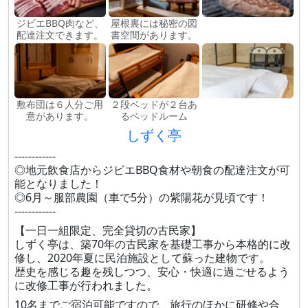
ジビエBBQ肉など、
屋根裏には秘密の図
配達注文できます。
書空間があります。
敷布団は６人分ご用
２段ベッドが２台あ
意があります。
るベッドルーム
しずく亭
------------
◎地元飲食店からジビエBBQ食材や朝食の配達注文が可
能となりました！
◎6月～服部農園（車で5分）の紫陽花が見頃です！
------------
【一日一組限定、完全貸切の古民家】
しずく亭は、築70年の古民家を基礎工事から本格的に改
修し、2020年夏に民泊施設として蘇った建物です。
歴史を感じる趣を残しつつ、安心・快適に過ごせるよう
に改修工事が行われました。
10名までご宿泊可能ですので、旅行のほかに研修や合