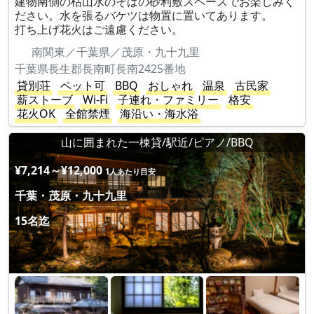
建物南側の枯山水のそばの砂利敷スペースでお楽しみく
ださい。水を張るバケツは物置に置いてあります。
打ち上げ花火はご遠慮ください。
南関東／千葉県／茂原・九十九里
千葉県長生郡長南町長南2425番地
貸別荘
ペット可
BBQ
おしゃれ
温泉
古民家
薪ストーブ
Wi-Fi
子連れ・ファミリー
格安
花火OK
全館禁煙
海沿い・海水浴
山に囲まれた一棟貸/駅近/ピアノ/BBQ
¥7,214～¥12,000
1人あたり目安
千葉・茂原・九十九里
15名迄