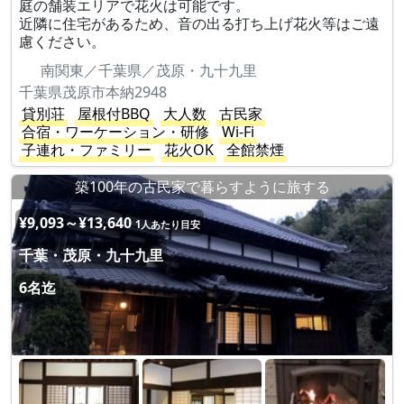
庭の舗装エリアで花火は可能です。
近隣に住宅があるため、音の出る打ち上げ花火等はご遠
慮ください。
南関東／千葉県／茂原・九十九里
千葉県茂原市本納2948
貸別荘
屋根付BBQ
大人数
古民家
合宿・ワーケーション・研修
Wi-Fi
子連れ・ファミリー
花火OK
全館禁煙
築100年の古民家で暮らすように旅する
¥9,093～¥13,640
1人あたり目安
千葉・茂原・九十九里
6名迄