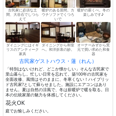
古民家に必須な土
暖炉のある居間。カ
暖炉の薪くべ。冬の
間、大谷石でしつら
ウチソファでくつろ
楽しみです♪
えて
いで
ダイニングにはイギ
ダイニングから和室
オーナーみずから窯
リスのアンティーク
へ。和洋折衷の妙。
元で買い求めた和食
家具
器
古民家ゲストハウス・蓮（れん）
「特別はないけれど、どこか懐かしい」そんな古民家で
里山暮らし。忙しい日常を忘れて。築100年の古民家を
全面改修、風情はそのままに、冬寒くない！ハイブリッ
ド古民家?として蘇らせました。施設にエアコンはあり
ません。夏は自然の涼風で、冬は薪暖炉で暖を取る。日
本の伝統家屋の魅力を体感してください。
花火OK
庭でお愉しみください。