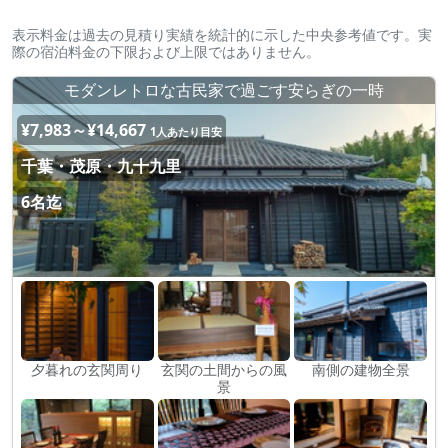
表示料金は過去の見積り実績を統計的に示した中央参考値です。実
際の宿泊料金の下限および上限ではありません。
モダンレトロな古民家で過ごす安らぎの一時
¥7,983～¥14,667
1人あたり目安
千葉・茂原・九十九里
6名迄
夕暮れの玄関周り
玄関の土間からの風
南側の建物全景
景