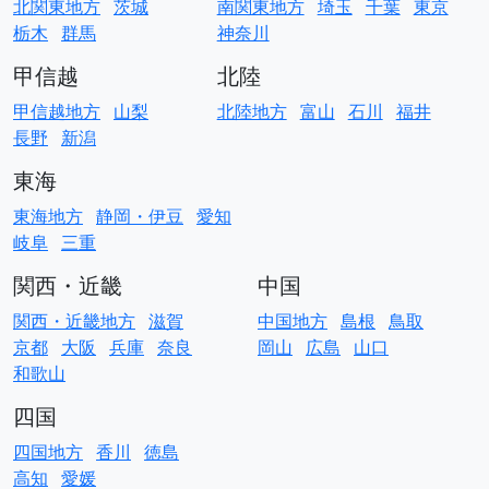
北関東地方
茨城
南関東地方
埼玉
千葉
東京
栃木
群馬
神奈川
甲信越
北陸
甲信越地方
山梨
北陸地方
富山
石川
福井
長野
新潟
東海
東海地方
静岡・伊豆
愛知
岐阜
三重
関西・近畿
中国
関西・近畿地方
滋賀
中国地方
島根
鳥取
京都
大阪
兵庫
奈良
岡山
広島
山口
和歌山
四国
四国地方
香川
徳島
高知
愛媛