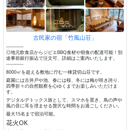
古民家の宿「竹風山荘」
------------
◎地元飲食店からジビエBBQ食材や朝食の配達可能！別
途事前銀行振込で注文可、詳細はご案内いたします。
------------
8000㎡を超える敷地に佇む一棟貸切山荘です。
庭園には古井戸や池、春には桜、冬には梅が咲き誇り、
四季折々の自然観察を心ゆくまでお楽しみいただけま
す。
デジタルデトックス旅として、スマホを置き、鳥の声や
風の音に耳を澄ませる贅沢な時間をお過ごしください。
最大15名まで宿泊可能。
花火OK