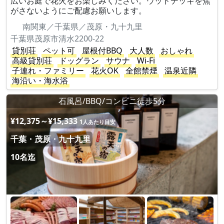
広いお庭で花火をお楽しみください。ウッドデッキを焦
がさないようにご配慮お願いします。
南関東／千葉県／茂原・九十九里
千葉県茂原市清水2200-22
貸別荘
ペット可
屋根付BBQ
大人数
おしゃれ
高級貸別荘
ドッグラン
サウナ
Wi-Fi
子連れ・ファミリー
花火OK
全館禁煙
温泉近隣
海沿い・海水浴
石風呂/BBQ/コンビニ徒歩5分
¥12,375～¥15,333
1人あたり目安
千葉・茂原・九十九里
10名迄