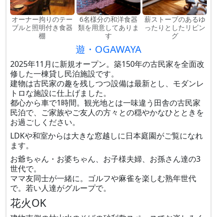
オーナー拘りのテー
6名様分の和洋食器
薪ストーブのあるゆ
ブルと照明付き食器
類を用意してありま
ったりとしたリビン
棚
す
グ
遊・OGAWAYA
2025年11月に新規オープン。築150年の古民家を全面改
修した一棟貸し民泊施設です。
建物は古民家の趣を残しつつ設備は最新とし、モダンレ
トロな施設に仕上げました。
都心から車で1時間。観光地とは一味違う田舎の古民家
民泊で、ご家族やご友人の方々との穏やかなひとときを
お過ごしください。
LDKや和室からは大きな窓越しに日本庭園がご覧になれ
ます。
お爺ちゃん・お婆ちゃん、お子様夫婦、お孫さん達の3
世代で。
ママ友同士が一緒に。ゴルフや麻雀を楽しむ熟年世代
で。若い人達がグループで。
花火OK