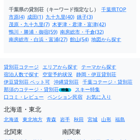
千葉県の貸別荘（キーワード指定なし）
千葉県TOP
市原(4)
成田(1)
九十九里(40)
銚子(3)
茂原・九十九里(7)
木更津・君津・富津(42)
鴨川・勝浦・御宿(59)
南房総市・千倉(32)
南房総市・白浜・富浦(27)
館山(54)
地図から探す
貸別荘コテージ
エリアから探す
テーマから探す
宿泊人数で探す
空室予約状況
静岡・伊豆貸別荘
伊豆貸別荘 ペット可
沖縄貸別荘
千葉コテージ・貸別荘
那須のコテージ・貸別荘
スキー特集
特集
口コミ・レビュー
ペンション民宿
お気に入り
北海道・東北
北海道
東北地方
青森
岩手
秋田
宮城
山形
福島
北関東
南関東