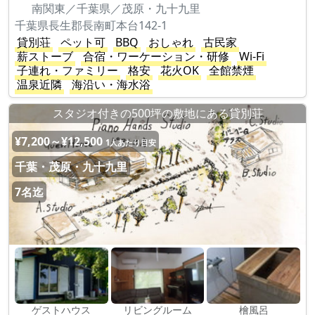
南関東／千葉県／茂原・九十九里
千葉県長生郡長南町本台142-1
貸別荘
ペット可
BBQ
おしゃれ
古民家
薪ストーブ
合宿・ワーケーション・研修
Wi-Fi
子連れ・ファミリー
格安
花火OK
全館禁煙
温泉近隣
海沿い・海水浴
スタジオ付きの500坪の敷地にある貸別荘
¥7,200～¥12,500
1人あたり目安
千葉・茂原・九十九里
7名迄
ゲストハウス
リビングルーム
檜風呂