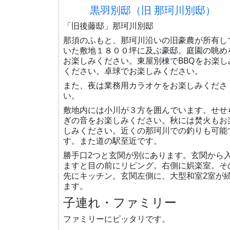
黒羽別邸（旧 那珂川別邸）
「旧後藤邸」那珂川別邸
那須のふもと、那珂川沿いの旧豪農が所有し
いた敷地１８００坪に及ぶ豪邸。庭園の眺め
お楽しみください。東屋別棟でBBQをお楽し
ください。卓球でお楽しみください。
また、夜は業務用カラオケをお楽しみくださ
い。
敷地内には小川が３方を囲んでいます。せせ
ぎの音をお楽しみください。秋には焚火もお
しみください。近くの那珂川での釣りも可能
す。また道の駅至近です。
勝手口2つと玄関が別にあります。玄関から
ますと目の前にリビング。右側に娯楽室。そ
先にキッチン。玄関左側に、大型和室2室が
ます。
子連れ・ファミリー
ファミリーにピッタリです。