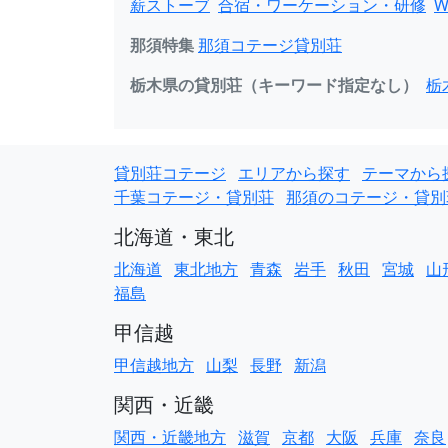
薪ストーブ
合宿・ワーケーション・研修
W
那須特集
那須コテージ貸別荘
栃木県の貸別荘（キーワード指定なし）
栃
貸別荘コテージ
エリアから探す
テーマから
千葉コテージ・貸別荘
那須のコテージ・貸別
北海道・東北
北海道
東北地方
青森
岩手
秋田
宮城
山
福島
甲信越
甲信越地方
山梨
長野
新潟
関西・近畿
関西・近畿地方
滋賀
京都
大阪
兵庫
奈良