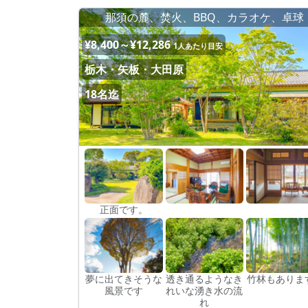
那須の麓、焚火、BBQ、カラオケ、卓球
¥8,400～¥12,286
1人あたり目安
栃木・矢板・大田原
18名迄
正面です。
夢に出てきそうな
透き通るようなき
竹林もありま
風景です
れいな湧き水の流
れ