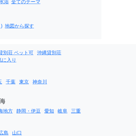
水浴
全てのテーマ
)
地図から探す
貸別荘 ペット可
沖縄貸別荘
気に入り
玉
千葉
東京
神奈川
海
海地方
静岡・伊豆
愛知
岐阜
三重
広島
山口