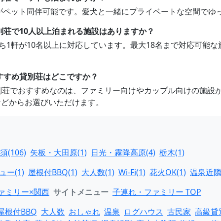
1軒がペット同伴可能です。愛犬と一緒にプライベートな空間でゆ
別荘で10人以上泊まれる施設はありますか？
うち1軒が10名以上に対応しています。最大18名まで対応可能
おすすめ貸別荘はどこですか？
貸別荘でおすすめなのは、ファミリー向けやカップル向けの施設
などからお選びいただけます。
須(106)
矢板・大田原(1)
日光・霧降高原(4)
栃木(1)
ー(1)
屋根付BBQ(1)
大人数(1)
Wi-Fi(1)
花火OK(1)
温泉近隣(
ァミリー×関西
サイトメニュー
子連れ・ファミリー TOP
屋根付BBQ
大人数
おしゃれ
温泉
ログハウス
古民家
高級貸