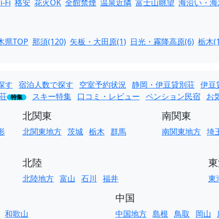
i-Fi
格安
花火OK
全館禁煙
温泉近隣
富士山眺望
海沿い・海
木県TOP
那須(120)
矢板・大田原(1)
日光・霧降高原(6)
栃木(1
探す
宿泊人数で探す
空室予約状況
静岡・伊豆貸別荘
伊豆
荘
スキー特集
口コミ・レビュー
ペンション民宿
お
特集
北関東
南関東
形
北関東地方
茨城
栃木
群馬
南関東地方
埼
北陸
東
北陸地方
富山
石川
福井
東
中国
和歌山
中国地方
島根
鳥取
岡山