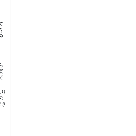
て
を
み
ら
楽
で
入り
の
続き