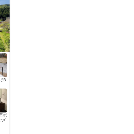
でB
面ボ
ござ