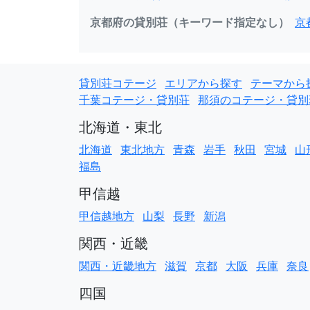
京都府の貸別荘（キーワード指定なし）
京
貸別荘コテージ
エリアから探す
テーマから
千葉コテージ・貸別荘
那須のコテージ・貸別
北海道・東北
北海道
東北地方
青森
岩手
秋田
宮城
山
福島
甲信越
甲信越地方
山梨
長野
新潟
関西・近畿
関西・近畿地方
滋賀
京都
大阪
兵庫
奈良
四国