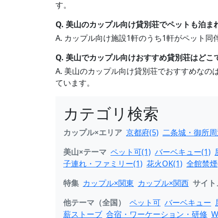
す。
Q. 美山のカップル向け貸別荘でペットも泊ま
A. カップル向け施設1軒のうち1軒がペッ
Q. 美山でカップル向けおすすめ貸別荘はどこ
A. 美山のカップル向け貸別荘でおすすめな
ています。
カテゴリ検索
カップル×エリア
京都府(5)
二条城・御所周辺
美山×テーマ
ペット可(1)
バーベキュー(1)
子連れ・ファミリー(1)
花火OK(1)
全館禁煙(
特集
カップル×関東
カップル×関西
サイト
他テーマ（全国）
ペット可
バーベキュー
薪ストーブ
合宿・ワーケーション・研修
W