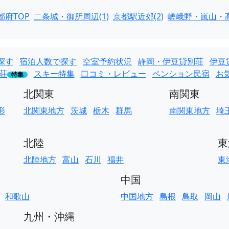
都府TOP
二条城・御所周辺(1)
京都駅近郊(2)
嵯峨野・嵐山・高
探す
宿泊人数で探す
空室予約状況
静岡・伊豆貸別荘
伊豆
荘
スキー特集
口コミ・レビュー
ペンション民宿
お
特集
北関東
南関東
形
北関東地方
茨城
栃木
群馬
南関東地方
埼
北陸
東
北陸地方
富山
石川
福井
東
中国
和歌山
中国地方
島根
鳥取
岡山
九州・沖縄