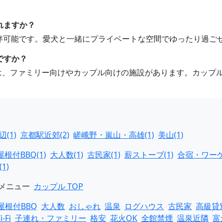
れますか？
ト同伴可能です。愛犬と一緒にプライベートな空間でゆったり過ご
ですか？
のは、ファミリー向けやカップル向けの施設があります。カップ
(1)
京都駅近郊(2)
嵯峨野・嵐山・高雄(1)
美山(1)
屋根付BBQ(1)
大人数(1)
古民家(1)
薪ストーブ(1)
合宿・ワーケ
1)
メニュー
カップル TOP
屋根付BBQ
大人数
おしゃれ
温泉
ログハウス
古民家
高級貸
i-Fi
子連れ・ファミリー
格安
花火OK
全館禁煙
温泉近隣
富