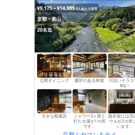
¥9,175～¥14,885
1人あたり目安
京都・美山
20名迄
土間ダイニング
暖炉のある和室
川沿いテラス
BQ！
大きな桧風呂
シャワー3ヶ所と
脱衣室には洗
打たせ湯が1カ所
ウルが2カ所
です。
います。
京都ミヤマシキテイ