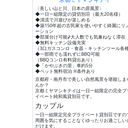
〈美しい山と川、日本の原風景〉
◆一日一組限定の貸切別荘（最大20名様）
◆清流で川遊びが楽しめる
◆築150年超の古民家を使いやすく綺麗にリ
ーション
◆部屋分け可能♪大人数でも気兼ねなく滞在
◆無料キッチン設備充実
（3口ガスコンロ・食器・キッチンツール各
◆一部雨でも濡れずにBBQ可能
（BBQコンロ有料貸出あり）
◆「かやぶきの里」車約5分
◆ペット無料宿泊 ※条件あり
京都府・南丹市で美しい自然風景を堪能しま
んか？
京都ミヤマシキテイは一日一組限定の完全プ
イベート純和風貸別荘です。
カップル
一日一組限定完全プライベート貸別荘ですの
周囲を気にすることなくゆったりお過ごしい
だけます。