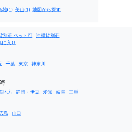
雄(1)
美山(1)
地図から探す
貸別荘 ペット可
沖縄貸別荘
気に入り
玉
千葉
東京
神奈川
海
海地方
静岡・伊豆
愛知
岐阜
三重
広島
山口