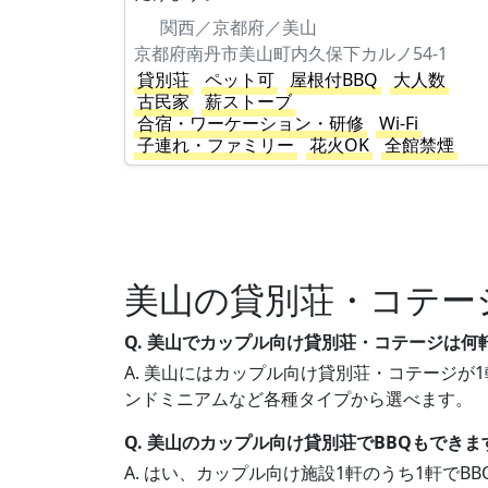
関西／京都府／美山
京都府南丹市美山町内久保下カルノ54-1
貸別荘
ペット可
屋根付BBQ
大人数
古民家
薪ストーブ
合宿・ワーケーション・研修
Wi-Fi
子連れ・ファミリー
花火OK
全館禁煙
美山の貸別荘・コテー
Q. 美山でカップル向け貸別荘・コテージは何
A. 美山にはカップル向け貸別荘・コテージが1
ンドミニアムなど各種タイプから選べます。
Q. 美山のカップル向け貸別荘でBBQもできま
A. はい、カップル向け施設1軒のうち1軒で