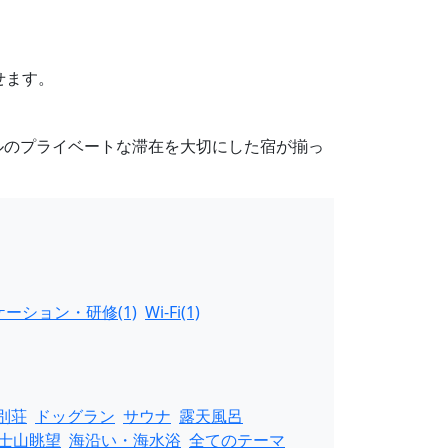
せます。
ルのプライベートな滞在を大切にした宿が揃っ
ーション・研修(1)
Wi-Fi(1)
別荘
ドッグラン
サウナ
露天風呂
士山眺望
海沿い・海水浴
全てのテーマ