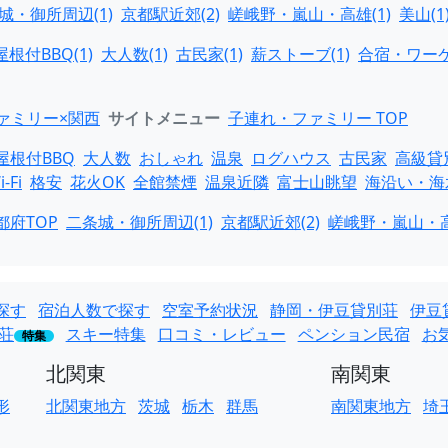
城・御所周辺(1)
京都駅近郊(2)
嵯峨野・嵐山・高雄(1)
美山(1
屋根付BBQ(1)
大人数(1)
古民家(1)
薪ストーブ(1)
合宿・ワーケ
ァミリー×関西
サイトメニュー
子連れ・ファミリー TOP
屋根付BBQ
大人数
おしゃれ
温泉
ログハウス
古民家
高級貸
i-Fi
格安
花火OK
全館禁煙
温泉近隣
富士山眺望
海沿い・海
都府TOP
二条城・御所周辺(1)
京都駅近郊(2)
嵯峨野・嵐山・高
探す
宿泊人数で探す
空室予約状況
静岡・伊豆貸別荘
伊豆
荘
スキー特集
口コミ・レビュー
ペンション民宿
お
特集
北関東
南関東
形
北関東地方
茨城
栃木
群馬
南関東地方
埼