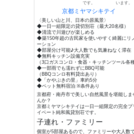
です。
います。
京都ミヤマシキテイ
〈美しい山と川、日本の原風景〉
◆一日一組限定の貸切別荘（最大20名様）
◆清流で川遊びが楽しめる
◆築150年超の古民家を使いやすく綺麗にリ
ーション
◆部屋分け可能♪大人数でも気兼ねなく滞在
◆無料キッチン設備充実
（3口ガスコンロ・食器・キッチンツール各
◆一部雨でも濡れずにBBQ可能
（BBQコンロ有料貸出あり）
◆「かやぶきの里」車約5分
◆ペット無料宿泊 ※条件あり
京都府・南丹市で美しい自然風景を堪能しま
んか？
京都ミヤマシキテイは一日一組限定の完全プ
イベート純和風貸別荘です。
子連れ・ファミリー
個室が5部屋あるので、ファミリーや大人数