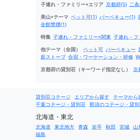
子連れ・ファミリー×エリア
京都府(5)
二条
美山×テーマ
ペット可(1)
バーベキュー(1)
全館禁煙(1)
特集
子連れ・ファミリー×関東
子連れ・フ
他テーマ（全国）
ペット可
バーベキュー
薪ストーブ
合宿・ワーケーション・研修
W
京都府の貸別荘（キーワード指定なし）
京
貸別荘コテージ
エリアから探す
テーマから
千葉コテージ・貸別荘
那須のコテージ・貸別
北海道・東北
北海道
東北地方
青森
岩手
秋田
宮城
山
福島