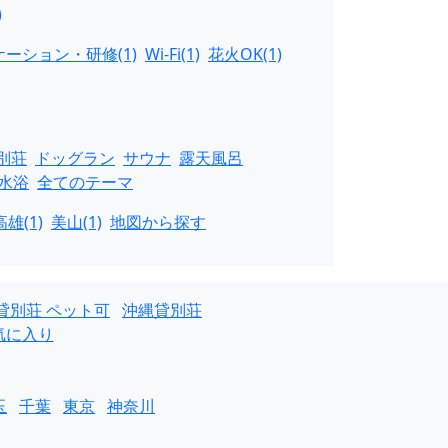
)
ーション・研修(1)
Wi-Fi(1)
花火OK(1)
別荘
ドッグラン
サウナ
露天風呂
水浴
全てのテーマ
雄(1)
美山(1)
地図から探す
貸別荘 ペット可
沖縄貸別荘
気に入り
玉
千葉
東京
神奈川