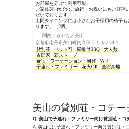
お部屋を分けて利用可能。
ご家族3世代でのご旅行・お祝いにもご好評
だいております。
土間ダイニングには小さなお子様用の椅子も
ります。（2脚）
関西／京都府／美山
京都府南丹市美山町内久保下カルノ54-1
貸別荘
ペット可
屋根付BBQ
大人数
古民家
薪ストーブ
合宿・ワーケーション・研修
Wi-Fi
子連れ・ファミリー
花火OK
全館禁煙
美山の貸別荘・コテー
Q. 美山で子連れ・ファミリー向け貸別荘・
A. 美山には子連れ・ファミリー向け貸別荘・コ