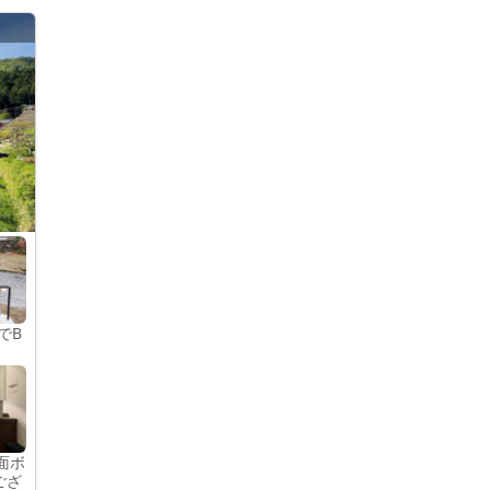
。
でB
面ボ
ござ