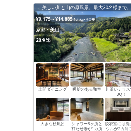
美しい川と山の原風景。最大20名様まで
¥9,175～¥14,885
1人あたり目安
京都・美山
20名迄
土間ダイニング
暖炉のある和室
川沿いテラス
BQ！
大きな桧風呂
シャワー3ヶ所と
脱衣室には洗
打たせ湯が1カ所
ウルが2カ所