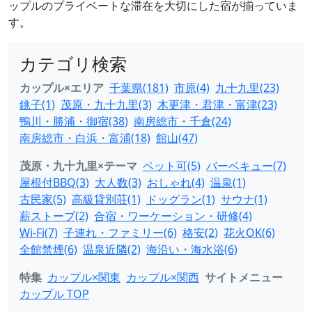
ップルのプライベートな滞在を大切にした宿が揃っていま
す。
カテゴリ検索
カップル×エリア
千葉県(181)
市原(4)
九十九里(23)
銚子(1)
茂原・九十九里(3)
木更津・君津・富津(23)
鴨川・勝浦・御宿(38)
南房総市・千倉(24)
南房総市・白浜・富浦(18)
館山(47)
茂原・九十九里×テーマ
ペット可(5)
バーベキュー(7)
屋根付BBQ(3)
大人数(3)
おしゃれ(4)
温泉(1)
古民家(5)
高級貸別荘(1)
ドッグラン(1)
サウナ(1)
薪ストーブ(2)
合宿・ワーケーション・研修(4)
Wi-Fi(7)
子連れ・ファミリー(6)
格安(2)
花火OK(6)
全館禁煙(6)
温泉近隣(2)
海沿い・海水浴(6)
特集
カップル×関東
カップル×関西
サイトメニュー
カップル TOP