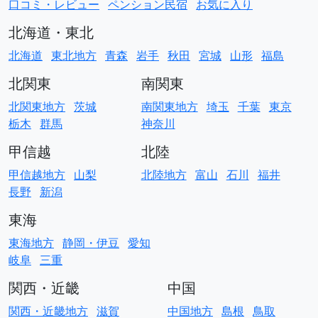
口コミ・レビュー
ペンション民宿
お気に入り
北海道・東北
北海道
東北地方
青森
岩手
秋田
宮城
山形
福島
北関東
南関東
北関東地方
茨城
南関東地方
埼玉
千葉
東京
栃木
群馬
神奈川
甲信越
北陸
甲信越地方
山梨
北陸地方
富山
石川
福井
長野
新潟
東海
東海地方
静岡・伊豆
愛知
岐阜
三重
関西・近畿
中国
関西・近畿地方
滋賀
中国地方
島根
鳥取