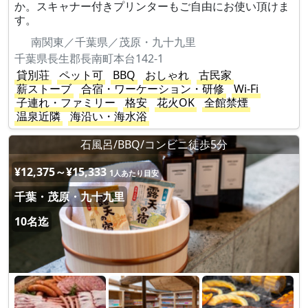
か。スキャナー付きプリンターもご自由にお使い頂けま
す。
南関東／千葉県／茂原・九十九里
千葉県長生郡長南町本台142-1
貸別荘
ペット可
BBQ
おしゃれ
古民家
薪ストーブ
合宿・ワーケーション・研修
Wi-Fi
子連れ・ファミリー
格安
花火OK
全館禁煙
温泉近隣
海沿い・海水浴
石風呂/BBQ/コンビニ徒歩5分
¥12,375～¥15,333
1人あたり目安
千葉・茂原・九十九里
10名迄