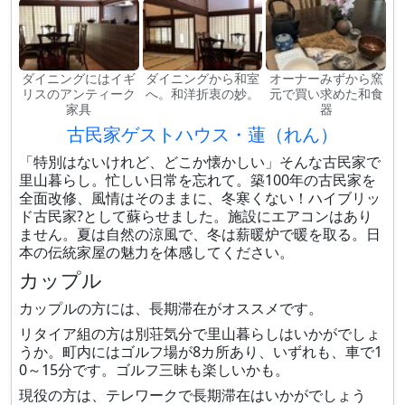
ダイニングにはイギ
ダイニングから和室
オーナーみずから窯
リスのアンティーク
へ。和洋折衷の妙。
元で買い求めた和食
家具
器
古民家ゲストハウス・蓮（れん）
「特別はないけれど、どこか懐かしい」そんな古民家で
里山暮らし。忙しい日常を忘れて。築100年の古民家を
全面改修、風情はそのままに、冬寒くない！ハイブリッ
ド古民家?として蘇らせました。施設にエアコンはあり
ません。夏は自然の涼風で、冬は薪暖炉で暖を取る。日
本の伝統家屋の魅力を体感してください。
カップル
カップルの方には、長期滞在がオススメです。
リタイア組の方は別荘気分で里山暮らしはいかがでしょ
うか。町内にはゴルフ場が8カ所あり、いずれも、車で1
0～15分です。ゴルフ三昧も楽しいかも。
現役の方は、テレワークで長期滞在はいかがでしょう