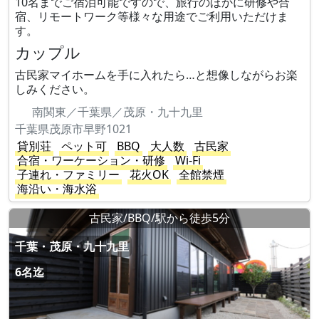
10名までご宿泊可能ですので、旅行のほかに研修や合
宿、リモートワーク等様々な用途でご利用いただけま
す。
カップル
古民家マイホームを手に入れたら…と想像しながらお楽
しみください。
南関東／千葉県／茂原・九十九里
千葉県茂原市早野1021
貸別荘
ペット可
BBQ
大人数
古民家
合宿・ワーケーション・研修
Wi-Fi
子連れ・ファミリー
花火OK
全館禁煙
海沿い・海水浴
古民家/BBQ/駅から徒歩5分
千葉・茂原・九十九里
6名迄