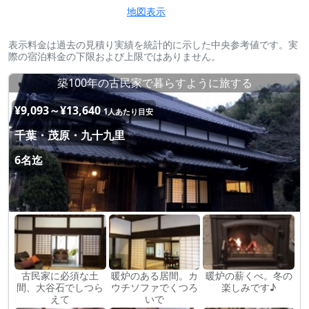
地図表示
表示料金は過去の見積り実績を統計的に示した中央参考値です。実
際の宿泊料金の下限および上限ではありません。
築100年の古民家で暮らすように旅する
¥9,093～¥13,640
1人あたり目安
千葉・茂原・九十九里
6名迄
古民家に必須な土
暖炉のある居間。カ
暖炉の薪くべ。冬の
間、大谷石でしつら
ウチソファでくつろ
楽しみです♪
えて
いで