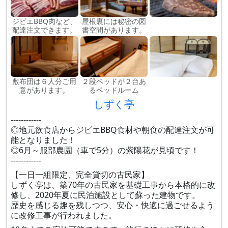
ジビエBBQ肉など、
屋根裏には秘密の図
配達注文できます。
書空間があります。
敷布団は６人分ご用
２段ベッドが２台あ
意があります。
るベッドルーム
しずく亭
------------
◎地元飲食店からジビエBBQ食材や朝食の配達注文が可
能となりました！
◎6月～服部農園（車で5分）の紫陽花が見頃です！
------------
【一日一組限定、完全貸切の古民家】
しずく亭は、築70年の古民家を基礎工事から本格的に改
修し、2020年夏に民泊施設として蘇った建物です。
歴史を感じる趣を残しつつ、安心・快適に過ごせるよう
に改修工事が行われました。