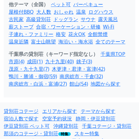
他テーマ（全国）
ペット可
バーベキュー
屋根付BBQ
大人数
おしゃれ
温泉
ログハウス
古民家
高級貸別荘
ドッグラン
サウナ
露天風呂
薪ストーブ
合宿・ワーケーション・研修
Wi-Fi
子連れ・ファミリー
格安
花火OK
全館禁煙
温泉近隣
富士山眺望
海沿い・海水浴
全てのテーマ
千葉県の貸別荘（キーワード指定なし）
千葉県TOP
市原(4)
成田(1)
九十九里(40)
銚子(3)
茂原・九十九里(7)
木更津・君津・富津(42)
鴨川・勝浦・御宿(59)
南房総市・千倉(32)
南房総市・白浜・富浦(27)
館山(54)
地図から探す
貸別荘コテージ
エリアから探す
テーマから探す
宿泊人数で探す
空室予約状況
静岡・伊豆貸別荘
伊豆貸別荘 ペット可
沖縄貸別荘
千葉コテージ・貸別荘
那須のコテージ・貸別荘
スキー特集
特集