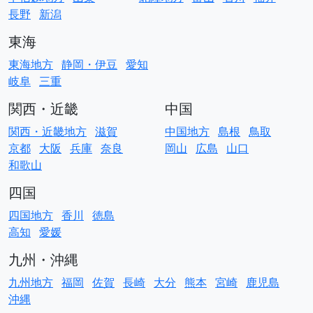
長野
新潟
東海
東海地方
静岡・伊豆
愛知
岐阜
三重
関西・近畿
中国
関西・近畿地方
滋賀
中国地方
島根
鳥取
京都
大阪
兵庫
奈良
岡山
広島
山口
和歌山
四国
四国地方
香川
徳島
高知
愛媛
九州・沖縄
九州地方
福岡
佐賀
長崎
大分
熊本
宮崎
鹿児島
沖縄