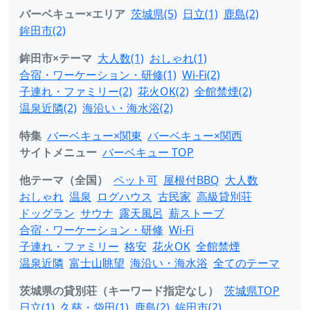
バーベキュー×エリア
茨城県(5)
日立(1)
鹿島(2)
鉾田市(2)
鉾田市×テーマ
大人数(1)
おしゃれ(1)
合宿・ワーケーション・研修(1)
Wi-Fi(2)
子連れ・ファミリー(2)
花火OK(2)
全館禁煙(2)
温泉近隣(2)
海沿い・海水浴(2)
特集
バーベキュー×関東
バーベキュー×関西
サイトメニュー
バーベキュー TOP
他テーマ（全国）
ペット可
屋根付BBQ
大人数
おしゃれ
温泉
ログハウス
古民家
高級貸別荘
ドッグラン
サウナ
露天風呂
薪ストーブ
合宿・ワーケーション・研修
Wi-Fi
子連れ・ファミリー
格安
花火OK
全館禁煙
温泉近隣
富士山眺望
海沿い・海水浴
全てのテーマ
茨城県の貸別荘（キーワード指定なし）
茨城県TOP
日立(1)
久慈・袋田(1)
鹿島(2)
鉾田市(2)