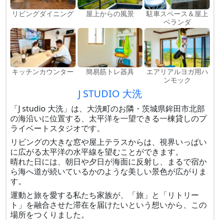
リビングダイニング
屋上からの風景
駐車スペース＆屋上
ベランダ
キッチンカウンター
簡易筋トレ器具
エアリアルヨガ用ハ
ンモック
J STUDIO 大洗
「J studio 大洗」は、大洗町のお隣・茨城県鉾田市北部
の海沿いに位置する、太平洋を一望できる一棟貸しのプ
ライベートスタジオです。
リビングの大きな窓や屋上テラスからは、視界いっぱい
に広がる太平洋の水平線を望むことができます。
晴れた日には、朝日や夕日が海面に反射し、まるで宿か
ら海へ道が続いているかのような美しい景色が広がりま
す。
運動と旅を愛する私たち家族が、「旅」と「リトリー
ト」を融合させた滞在を届けたいという想いから、この
場所をつくりました。