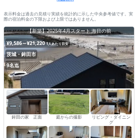
表示料金は過去の見積り実績を統計的に示した中央参考値です。実
際の宿泊料金の下限および上限ではありません。
【新築】2025年4月スタート 海目の前
¥9,586～¥21,220
1人あたり目安
茨城・鉾田市
9名迄
鉾田の家 正面
庭からの撮影
リビング・ダイニン
グ