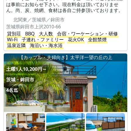
は事前にお知らせ下さい。現在料金は頂いておりませ
ん。尚、炭、焼網、食材は各自ご持参頂いております。
北関東／茨城県／鉾田市
茨城県鉾田市上沢2010-66
貸別荘
BBQ
大人数
合宿・ワーケーション・研修
Wi-Fi
子連れ・ファミリー
花火OK
全館禁煙
温泉近隣
海沿い・海水浴
【カップル・夫婦向き】太平洋一望の丘の上
土曜1人10,200円～
茨城・鉾田市
4名迄