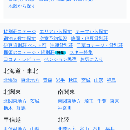
地図から探す
貸別荘コテージ
エリアから探す
テーマから探す
宿泊人数で探す
空室予約状況
静岡・伊豆貸別荘
伊豆貸別荘 ペット可
沖縄貸別荘
千葉コテージ・貸別荘
那須のコテージ・貸別荘
スキー特集
特集
口コミ・レビュー
ペンション民宿
お気に入り
北海道・東北
北海道
東北地方
青森
岩手
秋田
宮城
山形
福島
北関東
南関東
北関東地方
茨城
南関東地方
埼玉
千葉
東京
栃木
群馬
神奈川
甲信越
北陸
甲信越地方
山梨
北陸地方
富山
石川
福井