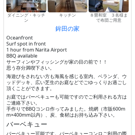
ダイニング・キッチ
キッチン
８畳和室 ３名様ま
ン
で布団ご用意
鉾田の家
Oceanfront
Surf spot in front
1 hour from Narita Airport
BBQ available
サーフィンやフィッシングが家の目の前で！！
思う存分満喫下さい。
海遊びをされない方も海風を感じる室内、ベランダ、ウ
ッドデッキ、広い芝生のお庭などでごゆっくりお過ごし
頂くことができます。
お庭ではバーベキューも可能ですのでご利用される方は
ご連絡下さい。
手作りでBBQコンロ作ってみました。焼網（市販600m
m×400mm以内）、炭、食材はお持ち込み下さい。
バーベキュー
バーベキュー可能です。バーベキューコンロご利用の際