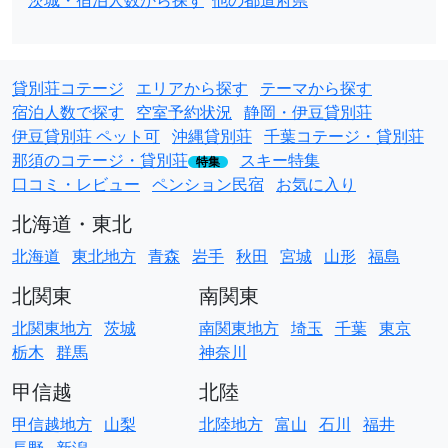
茨城・宿泊人数から探す
他の都道府県
貸別荘コテージ
エリアから探す
テーマから探す
宿泊人数で探す
空室予約状況
静岡・伊豆貸別荘
伊豆貸別荘 ペット可
沖縄貸別荘
千葉コテージ・貸別荘
那須のコテージ・貸別荘
スキー特集
特集
口コミ・レビュー
ペンション民宿
お気に入り
北海道・東北
北海道
東北地方
青森
岩手
秋田
宮城
山形
福島
北関東
南関東
北関東地方
茨城
南関東地方
埼玉
千葉
東京
栃木
群馬
神奈川
甲信越
北陸
甲信越地方
山梨
北陸地方
富山
石川
福井