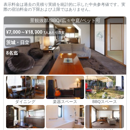
表示料金は過去の見積り実績を統計的に示した中央参考値です。実
際の宿泊料金の下限および上限ではありません。
景観抜群/BBQ/広々中庭/ペット可
¥7,000～¥18,000
1人あたり目安
茨城・日立
8名迄
ダイニング
楽器スペース
BBQスペース