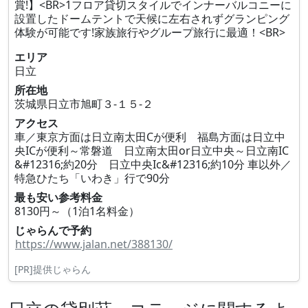
賞!】<BR>1フロア貸切スタイルでインナーバルコニーに
設置したドームテントで天候に左右されずグランピング
体験が可能です!家族旅行やグループ旅行に最適！<BR>
エリア
日立
所在地
茨城県日立市旭町３‐１５‐２
アクセス
車／東京方面は日立南太田Cが便利 福島方面は日立中
央ICが便利～常磐道 日立南太田or日立中央～日立南IC
&#12316;約20分 日立中央Ic&#12316;約10分 車以外／
特急ひたち「いわき」行で90分
最も安い参考料金
8130円～（1泊1名料金）
じゃらんで予約
https://www.jalan.net/388130/
[PR]提供じゃらん