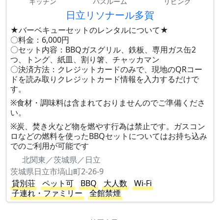
キッチン
バスルーム
リビング
日立リソナール多賀
★バーベキューセットのレンタルについて★
〇料金：6,000円
〇セット内容：BBQガスグリル、鉄板、専用ガス缶2
つ、トング、紙皿、割り箸、チャッカマン
〇決済方法：クレジットカードのみで、現地のQRコー
ドを読み取りクレジットカード情報を入力するだけで
す。
※食材・調味料は含まれておりませんのでご準備くださ
い。
※炭、焚き火など物を燃やす行為は禁止です。ガスコン
ロなどの燃料を使ったBBQセットについてはお持ち込み
でのご利用が可能です
北関東／茨城県／日立
茨城県日立市塙山町2-26-9
貸別荘
ペット可
BBQ
大人数
Wi-Fi
子連れ・ファミリー
全館禁煙