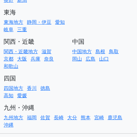
長野
新潟
東海
東海地方
静岡・伊豆
愛知
岐阜
三重
関西・近畿
中国
関西・近畿地方
滋賀
中国地方
島根
鳥取
京都
大阪
兵庫
奈良
岡山
広島
山口
和歌山
四国
四国地方
香川
徳島
高知
愛媛
九州・沖縄
九州地方
福岡
佐賀
長崎
大分
熊本
宮崎
鹿児島
沖縄