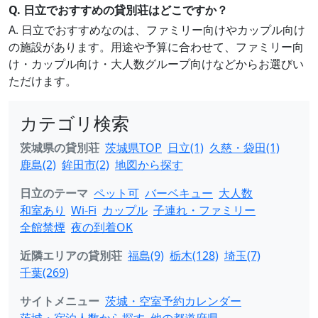
Q. 日立でおすすめの貸別荘はどこですか？
A. 日立でおすすめなのは、ファミリー向けやカップル向け
の施設があります。用途や予算に合わせて、ファミリー向
け・カップル向け・大人数グループ向けなどからお選びい
ただけます。
カテゴリ検索
茨城県の貸別荘
茨城県TOP
日立(1)
久慈・袋田(1)
鹿島(2)
鉾田市(2)
地図から探す
日立のテーマ
ペット可
バーベキュー
大人数
和室あり
Wi-Fi
カップル
子連れ・ファミリー
全館禁煙
夜の到着OK
近隣エリアの貸別荘
福島(9)
栃木(128)
埼玉(7)
千葉(269)
サイトメニュー
茨城・空室予約カレンダー