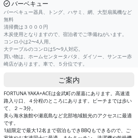
バーベキュー
バーベキュー器具、トング、ハサミ、網、大型扇風機など
無料
清掃費は３０００円
木炭使用となりますので、宿泊者でご準備ねがいます。
コンロ小は2〜4人用。
大テーブルのコンロは5〜9人対応。
買い物は、ホームセンタータバタ、ダイソー、サンエー赤
崎店があります。車で、５分位です。
ご案内
FORTUNA YAKA+ACEは金武町の屋嘉にあります。高速道
路入り口、４分程のところにあります。ビーチまでは歩い
て、２～3分。
美ら海水族館や瀬底島など北部地域観光のアクセスに最適
です。
1組限定で最大12名まで宿泊もできBBQもできるので、ご
家族やお友達同士に最適。またキッチン、洗濯機や乾燥機