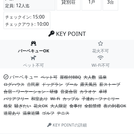
貸別荘
1
3
戸
台
12
定員:
人迄
15:00
チェックイン:
10:00
チェックアウト:
KEY POINT
バーベキューOK
花火不可
ペット不可
Wi-Fi不可
バーベキュー
ペット可
屋根付BBQ
大人数
温泉
ログハウス
古民家
ドッグラン
プール
露天風呂
薪ストーブ
合宿・ワーケーション・研修
音楽合宿
カラオケ
卓球
バリアフリー
和室あり
Wi-Fi
カップル
子連れ・ファミリー
格安
騒ぎたい
花火OK
大人限定
食事付
全館禁煙
夜の到着OK
送迎あり
温泉近隣
ゴルフ
テニス
KEY POINTの詳細