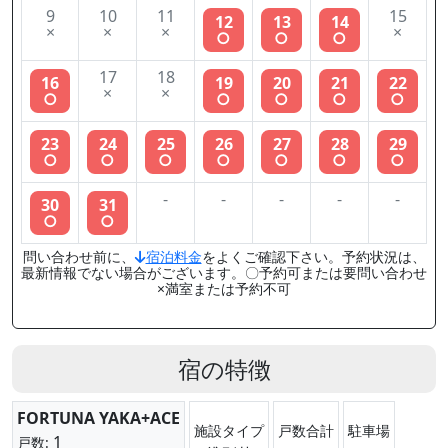
9
10
11
15
12
13
14
×
×
×
×
○
○
○
17
18
16
19
20
21
22
×
×
○
○
○
○
○
23
24
25
26
27
28
29
○
○
○
○
○
○
○
-
-
-
-
-
30
31
○
○
問い合わせ前に、
宿泊料金
をよくご確認下さい。予約状況は、
最新情報でない場合がございます。〇予約可または要問い合わせ
×満室または予約不可
宿の特徴
FORTUNA YAKA+ACE
施設タイプ
戸数合計
駐車場
1
戸数: