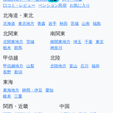
口コミ・レビュー
ペンション民宿
お気に入り
北海道・東北
北海道
東北地方
青森
岩手
秋田
宮城
山形
福島
北関東
南関東
北関東地方
茨城
南関東地方
埼玉
千葉
東京
栃木
群馬
神奈川
甲信越
北陸
甲信越地方
山梨
北陸地方
富山
石川
福井
長野
新潟
東海
東海地方
静岡・伊豆
愛知
岐阜
三重
関西・近畿
中国