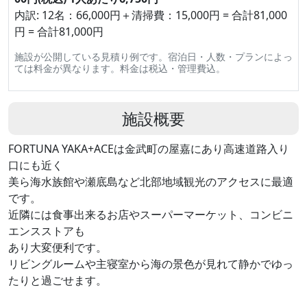
内訳: 12名：66,000円＋清掃費：15,000円 = 合計81,000
円 = 合計81,000円
施設が公開している見積り例です。宿泊日・人数・プランによっ
ては料金が異なります。料金は税込・管理費込。
施設概要
FORTUNA YAKA+ACEは金武町の屋嘉にあり高速道路入り
口にも近く
美ら海水族館や瀬底島など北部地域観光のアクセスに最適
です。
近隣には食事出来るお店やスーパーマーケット、コンビニ
エンスストアも
あり大変便利です。
リビングルームや主寝室から海の景色が見れて静かでゆっ
たりと過ごせます。