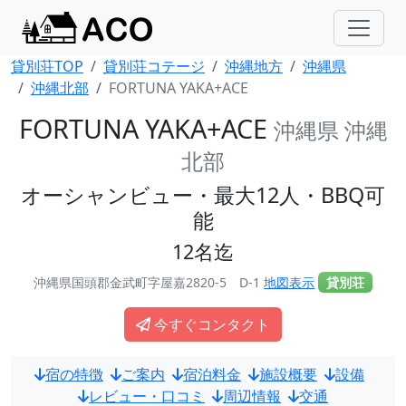
貸別荘TOP
貸別荘コテージ
沖縄地方
沖縄県
沖縄北部
FORTUNA YAKA+ACE
FORTUNA YAKA+ACE
沖縄県 沖縄
北部
オーシャンビュー・最大12人・BBQ可
能
12名迄
沖縄県国頭郡金武町字屋嘉2820-5 D-1
地図表示
貸別荘
今すぐコンタクト
宿の特徴
ご案内
宿泊料金
施設概要
設備
レビュー・口コミ
周辺情報
交通