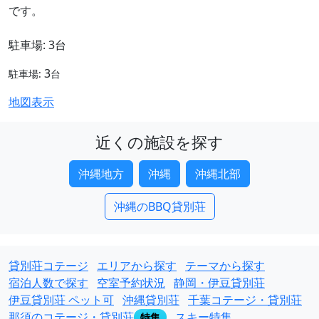
です。
駐車場: 3台
3
駐車場:
台
地図表示
近くの施設を探す
沖縄地方
沖縄
沖縄北部
沖縄のBBQ貸別荘
貸別荘コテージ
エリアから探す
テーマから探す
宿泊人数で探す
空室予約状況
静岡・伊豆貸別荘
伊豆貸別荘 ペット可
沖縄貸別荘
千葉コテージ・貸別荘
那須のコテージ・貸別荘
スキー特集
特集