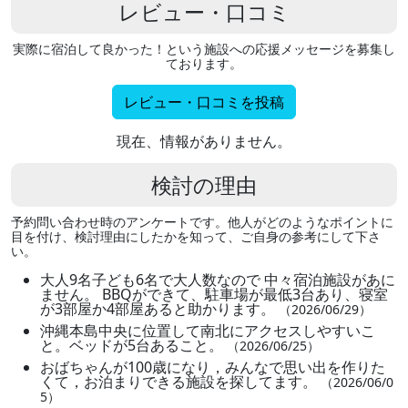
レビュー・口コミ
実際に宿泊して良かった！という施設への応援メッセージを募集し
ております。
レビュー・口コミを投稿
現在、情報がありません。
検討の理由
予約問い合わせ時のアンケートです。他人がどのようなポイントに
目を付け、検討理由にしたかを知って、ご自身の参考にして下さ
い。
大人9名子ども6名で大人数なので 中々宿泊施設があに
ません。 BBQができて、駐車場が最低3台あり、寝室
が3部屋か4部屋あると助かります。
（2026/06/29）
沖縄本島中央に位置して南北にアクセスしやすいこ
と。ベッドが5台あること。
（2026/06/25）
おばちゃんが100歳になり，みんなで思い出を作りた
くて，お泊まりできる施設を探してます。
（2026/06/0
5）