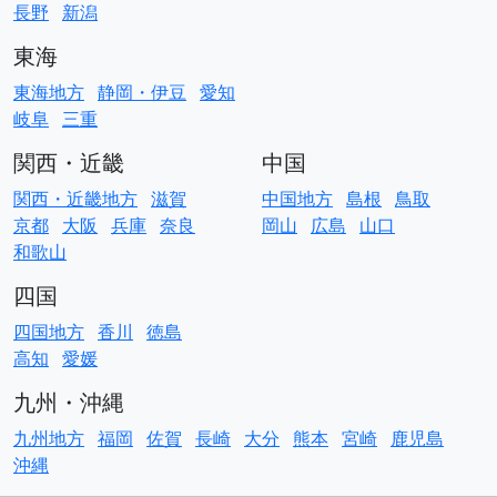
長野
新潟
東海
東海地方
静岡・伊豆
愛知
岐阜
三重
関西・近畿
中国
関西・近畿地方
滋賀
中国地方
島根
鳥取
京都
大阪
兵庫
奈良
岡山
広島
山口
和歌山
四国
四国地方
香川
徳島
高知
愛媛
九州・沖縄
九州地方
福岡
佐賀
長崎
大分
熊本
宮崎
鹿児島
沖縄