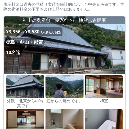
表示料金は過去の見積り実績を統計的に示した中央参考値です。実
際の宿泊料金の下限および上限ではありません。
神山の奥座敷 築70年の一棟貸し古民家
¥3,356～¥8,580
1人あたり目安
徳島・剣山・那賀
10名迄
外観、北東からの写
庭からの眺めです。
和室
真です。