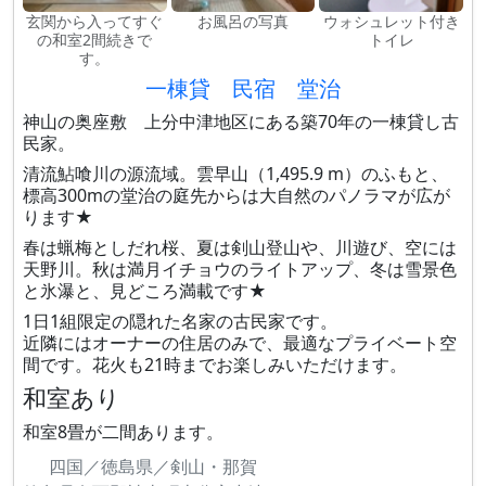
玄関から入ってすぐ
お風呂の写真
ウォシュレット付き
の和室2間続きで
トイレ
す。
一棟貸 民宿 堂治
神山の奥座敷 上分中津地区にある築70年の一棟貸し古
民家。
清流鮎喰川の源流域。雲早山（1,495.9 m）のふもと、
標高300mの堂治の庭先からは大自然のパノラマが広が
ります★
春は蝋梅としだれ桜、夏は剣山登山や、川遊び、空には
天野川。秋は満月イチョウのライトアップ、冬は雪景色
と氷瀑と、見どころ満載です★
1日1組限定の隠れた名家の古民家です。
近隣にはオーナーの住居のみで、最適なプライベート空
間です。花火も21時までお楽しみいただけます。
和室あり
和室8畳が二間あります。
四国／徳島県／剣山・那賀