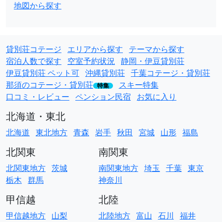
地図から探す
貸別荘コテージ
エリアから探す
テーマから探す
宿泊人数で探す
空室予約状況
静岡・伊豆貸別荘
伊豆貸別荘 ペット可
沖縄貸別荘
千葉コテージ・貸別荘
那須のコテージ・貸別荘
スキー特集
特集
口コミ・レビュー
ペンション民宿
お気に入り
北海道・東北
北海道
東北地方
青森
岩手
秋田
宮城
山形
福島
北関東
南関東
北関東地方
茨城
南関東地方
埼玉
千葉
東京
栃木
群馬
神奈川
甲信越
北陸
甲信越地方
山梨
北陸地方
富山
石川
福井