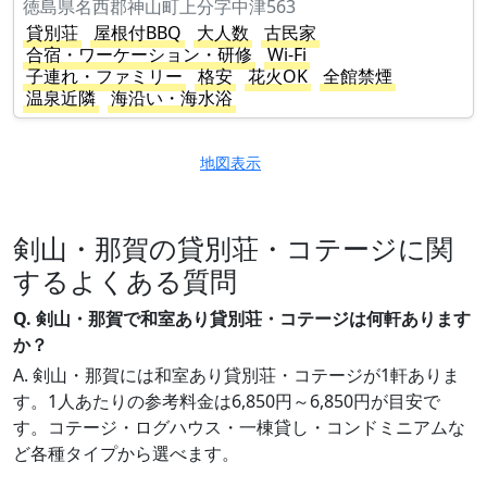
徳島県名西郡神山町上分字中津563
貸別荘
屋根付BBQ
大人数
古民家
合宿・ワーケーション・研修
Wi-Fi
子連れ・ファミリー
格安
花火OK
全館禁煙
温泉近隣
海沿い・海水浴
地図表示
剣山・那賀の貸別荘・コテージに関
するよくある質問
Q. 剣山・那賀で和室あり貸別荘・コテージは何軒あります
か？
A. 剣山・那賀には和室あり貸別荘・コテージが1軒ありま
す。1人あたりの参考料金は6,850円～6,850円が目安で
す。コテージ・ログハウス・一棟貸し・コンドミニアムな
ど各種タイプから選べます。