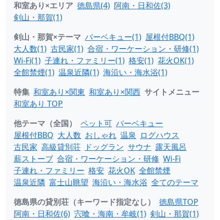
和室あり×エリア
徳島県(4)
阿南・日和佐(3)
剣山・那賀(1)
剣山・那賀×テーマ
バーベキュー(1)
屋根付BBQ(1)
大人数(1)
古民家(1)
合宿・ワーケーション・研修(1)
Wi-Fi(1)
子連れ・ファミリー(1)
格安(1)
花火OK(1)
全館禁煙(1)
温泉近隣(1)
海沿い・海水浴(1)
特集
和室あり×関東
和室あり×関西
サイトメニュー
和室あり TOP
他テーマ（全国）
ペット可
バーベキュー
屋根付BBQ
大人数
おしゃれ
温泉
ログハウス
古民家
高級貸別荘
ドッグラン
サウナ
露天風呂
薪ストーブ
合宿・ワーケーション・研修
Wi-Fi
子連れ・ファミリー
格安
花火OK
全館禁煙
温泉近隣
富士山眺望
海沿い・海水浴
全てのテーマ
徳島県の貸別荘（キーワード指定なし）
徳島県TOP
阿南・日和佐(6)
宍喰・海南・牟岐(1)
剣山・那賀(1)