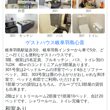
外景
301
301
301 キッチン
301 バス
301 トイレ
ゲストハウス岐阜羽島心音
岐阜羽島駅徒歩3分、岐阜羽島インターから車で5分、ど
こへ行くにも便利なゲストハウスです。
3階、個室は5名定員、フルキッチン、バス、トイレ別の
1LDK 40㎡のコンドミニアムが3部屋あります。
301号室は2ベッドルームの洋室でベッド4台とソファー
ベッド。302、303号室は畳の小上がりがおしゃれな和洋
室で、ベッドと布団でご利用いただけます。
1部屋づつの貸切はもちろん、グループで2,3部屋の貸切
も出来ます。
2階はドミトリールーム2部屋で1部屋10ベッド、合計20
ベッドです。シャワールーム、トイレ完備です。
和室あり