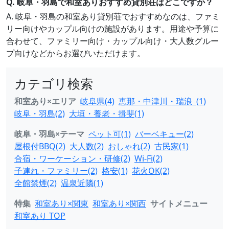
Q. 岐阜・羽島で和室ありおすすめ貸別荘はどこですか？
A. 岐阜・羽島の和室あり貸別荘でおすすめなのは、ファミ
リー向けやカップル向けの施設があります。用途や予算に
合わせて、ファミリー向け・カップル向け・大人数グルー
プ向けなどからお選びいただけます。
カテゴリ検索
和室あり×エリア
岐阜県(4)
恵那・中津川・瑞浪 (1)
岐阜・羽島(2)
大垣・養老・揖斐(1)
岐阜・羽島×テーマ
ペット可(1)
バーベキュー(2)
屋根付BBQ(2)
大人数(2)
おしゃれ(2)
古民家(1)
合宿・ワーケーション・研修(2)
Wi-Fi(2)
子連れ・ファミリー(2)
格安(1)
花火OK(2)
全館禁煙(2)
温泉近隣(1)
特集
和室あり×関東
和室あり×関西
サイトメニュー
和室あり TOP