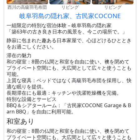
西川の高級羽毛布団
リビング
リビング
岐阜羽島の隠れ家、古民家COCONE
一組限定の特別な宿泊体験 – 岐阜羽島の隠れ家
「築63年の古き良き日本の風景を、今この場所で。」
静寂に包まれた趣ある日本家屋で、心ほどけるひととき
をお過ごしください。
滞在の魅力
和の寝室：8畳の仏間と和室を自由に使い、襖を閉めて
プライベート空間にも、大広間として広々と使うことも
可能。
上質な寝具：ベッドではなく高級羽毛布団を採用し、快
適な眠りを提供。
長期滞在にも最適：キッチンや洗濯乾燥機を完備。
特別な設備とサービス
BBQ＆シアタールーム：「古民家COCONE Garage & B
arn BBQ」を自由に利用可能。
和室あり
和の寝室：8畳の仏間と和室を自由に使い、襖を閉めて
プライベート空間にも、大広間として広々と使うことも