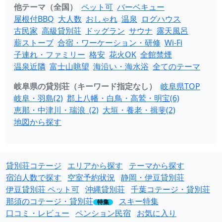
他テーマ（全国）
ペット可
バーベキュー
屋根付BBQ
大人数
おしゃれ
温泉
ログハウス
古民家
高級貸別荘
ドッグラン
サウナ
露天風呂
薪ストーブ
合宿・ワーケーション・研修
Wi-Fi
子連れ・ファミリー
格安
花火OK
全館禁煙
温泉近隣
富士山眺望
海沿い・海水浴
全てのテーマ
岐阜県の貸別荘（キーワード指定なし）
岐阜県TOP
岐阜・羽島(2)
郡上八幡・白鳥・高鷲・明宝(6)
恵那・中津川・瑞浪 (2)
大垣・養老・揖斐(2)
地図から探す
貸別荘コテージ
エリアから探す
テーマから探す
宿泊人数で探す
空室予約状況
静岡・伊豆貸別荘
伊豆貸別荘 ペット可
沖縄貸別荘
千葉コテージ・貸別荘
那須のコテージ・貸別荘
スキー特集
特集
口コミ・レビュー
ペンション民宿
お気に入り