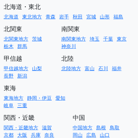
北海道・東北
北海道
東北地方
青森
岩手
秋田
宮城
山形
福島
北関東
南関東
北関東地方
茨城
南関東地方
埼玉
千葉
東京
栃木
群馬
神奈川
甲信越
北陸
甲信越地方
山梨
北陸地方
富山
石川
福井
長野
新潟
東海
東海地方
静岡・伊豆
愛知
岐阜
三重
関西・近畿
中国
関西・近畿地方
滋賀
中国地方
島根
鳥取
京都
大阪
兵庫
奈良
岡山
広島
山口