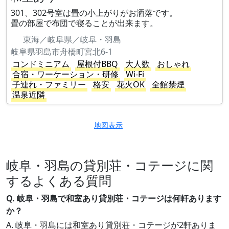
301、302号室は畳の小上がりがお洒落です。
畳の部屋で布団で寝ることが出来ます。
東海／岐阜県／岐阜・羽島
岐阜県羽島市舟橋町宮北6-1
コンドミニアム
屋根付BBQ
大人数
おしゃれ
合宿・ワーケーション・研修
Wi-Fi
子連れ・ファミリー
格安
花火OK
全館禁煙
温泉近隣
地図表示
岐阜・羽島の貸別荘・コテージに関
するよくある質問
Q. 岐阜・羽島で和室あり貸別荘・コテージは何軒あります
か？
A. 岐阜・羽島には和室あり貸別荘・コテージが2軒ありま