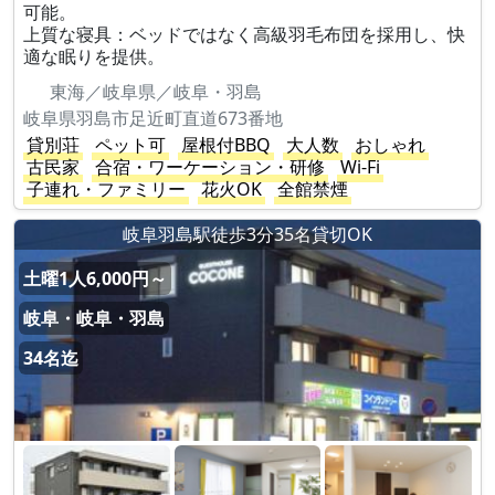
可能。
上質な寝具：ベッドではなく高級羽毛布団を採用し、快
適な眠りを提供。
東海／岐阜県／岐阜・羽島
岐阜県羽島市足近町直道673番地
貸別荘
ペット可
屋根付BBQ
大人数
おしゃれ
古民家
合宿・ワーケーション・研修
Wi-Fi
子連れ・ファミリー
花火OK
全館禁煙
岐阜羽島駅徒歩3分35名貸切OK
土曜1人6,000円～
岐阜・岐阜・羽島
34名迄