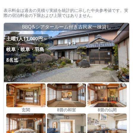
表示料金は過去の見積り実績を統計的に示した中央参考値です。実
際の宿泊料金の下限および上限ではありません。
BBQ&シアタールーム付き古民家一棟貸し
土曜1人11,000円～
岐阜・岐阜・羽島
8名迄
玄関
8畳の和室
8畳の仏間