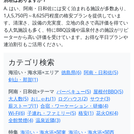
別荘はありますか？
A. はい、阿南・日和佐には安く泊まれる施設が多数あり、
1人5,750円～8,625円程度の格安プランを提供していま
す。清潔さ、設備の充実度、立地の良さで高評価を得てい
る人気施設も多く、特にBBQ設備や温泉付きの施設がリピ
ーターから高い評価を受けています。お得な平日プランや
連泊割引もご活用ください。
カテゴリ検索
海沿い・海水浴×エリア
徳島県(6)
阿南・日和佐(5)
剣山・那賀(1)
阿南・日和佐×テーマ
バーベキュー(5)
屋根付BBQ(5)
大人数(5)
おしゃれ(1)
ログハウス(2)
サウナ(3)
薪ストーブ(1)
合宿・ワーケーション・研修(4)
Wi-Fi(6)
子連れ・ファミリー(5)
格安(1)
花火OK(4)
全館禁煙(4)
温泉近隣(3)
特集
海沿い・海水浴×関東
海沿い・海水浴×関西