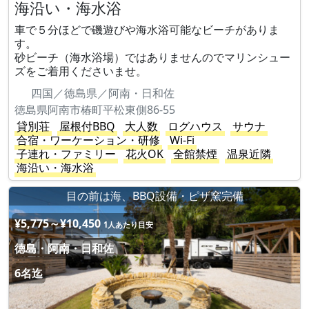
海沿い・海水浴
車で５分ほどで磯遊びや海水浴可能なビーチがありま
す。
砂ビーチ（海水浴場）ではありませんのでマリンシュー
ズをご着用くださいませ。
四国／徳島県／阿南・日和佐
徳島県阿南市椿町平松東側86-55
貸別荘
屋根付BBQ
大人数
ログハウス
サウナ
合宿・ワーケーション・研修
Wi-Fi
子連れ・ファミリー
花火OK
全館禁煙
温泉近隣
海沿い・海水浴
目の前は海、BBQ設備・ピザ窯完備
¥5,775～¥10,450
1人あたり目安
徳島・阿南・日和佐
6名迄