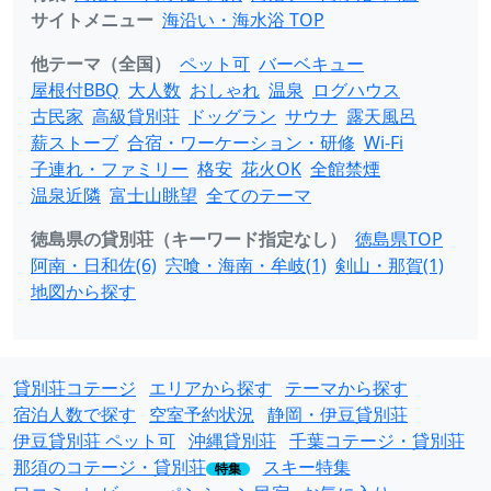
サイトメニュー
海沿い・海水浴 TOP
他テーマ（全国）
ペット可
バーベキュー
屋根付BBQ
大人数
おしゃれ
温泉
ログハウス
古民家
高級貸別荘
ドッグラン
サウナ
露天風呂
薪ストーブ
合宿・ワーケーション・研修
Wi-Fi
子連れ・ファミリー
格安
花火OK
全館禁煙
温泉近隣
富士山眺望
全てのテーマ
徳島県の貸別荘（キーワード指定なし）
徳島県TOP
阿南・日和佐(6)
宍喰・海南・牟岐(1)
剣山・那賀(1)
地図から探す
貸別荘コテージ
エリアから探す
テーマから探す
宿泊人数で探す
空室予約状況
静岡・伊豆貸別荘
伊豆貸別荘 ペット可
沖縄貸別荘
千葉コテージ・貸別荘
那須のコテージ・貸別荘
スキー特集
特集