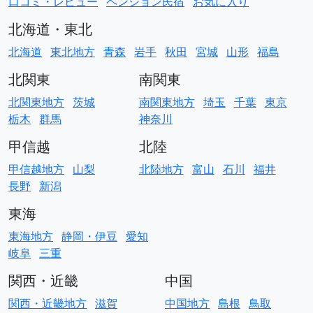
口コミ・レビュー
ペンション民宿
お気に入り
北海道・東北
北海道
東北地方
青森
岩手
秋田
宮城
山形
福島
北関東
南関東
北関東地方
茨城
南関東地方
埼玉
千葉
東京
栃木
群馬
神奈川
甲信越
北陸
甲信越地方
山梨
北陸地方
富山
石川
福井
長野
新潟
東海
東海地方
静岡・伊豆
愛知
岐阜
三重
関西・近畿
中国
関西・近畿地方
滋賀
中国地方
島根
鳥取