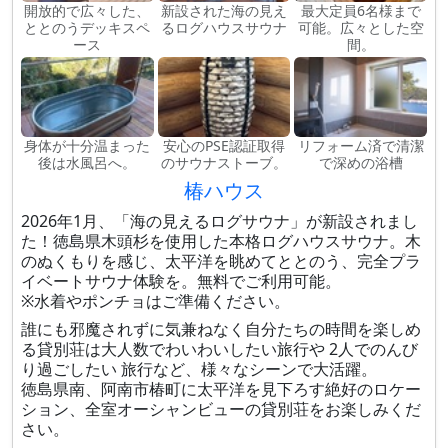
開放的で広々した、
新設された海の見え
最大定員6名様まで
ととのうデッキスペ
るログハウスサウナ
可能。広々とした空
ース
間。
身体が十分温まった
安心のPSE認証取得
リフォーム済で清潔
後は水風呂へ。
のサウナストーブ。
で深めの浴槽
椿ハウス
2026年1月、「海の見えるログサウナ」が新設されまし
た！徳島県木頭杉を使用した本格ログハウスサウナ。木
のぬくもりを感じ、太平洋を眺めてととのう、完全プラ
イベートサウナ体験を。無料でご利用可能。
※水着やポンチョはご準備ください。
誰にも邪魔されずに気兼ねなく自分たちの時間を楽しめ
る貸別荘は大人数でわいわいしたい旅行や 2人でのんび
り過ごしたい 旅行など、様々なシーンで大活躍。
徳島県南、阿南市椿町に太平洋を見下ろす絶好のロケー
ション、全室オーシャンビューの貸別荘をお楽しみくだ
さい。