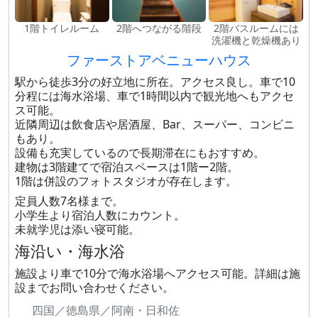
1階トイレルーム
2階へつながる階段
2階バスルームには
洗濯機と乾燥機あり
ファーストアベニューハウス
駅から徒歩3分の好立地に所在。アクセス良し。車で10
分程には海水浴場、車で1時間以内で観光地へもアクセ
ス可能。
近隣周辺は飲食店や居酒屋、Bar、スーパー、コンビニ
もあり。
設備も充実しているので長期滞在にもおすすめ。
建物は3階建てで宿泊スペースは1階ー2階。
1階は併設のフォトスタジオが存在します。
定員人数7名様まで。
小学生より宿泊人数にカウント。
未就学児は添い寝可能。
海沿い・海水浴
施設より車で10分で海水浴場へアクセス可能。詳細は施
設までお問い合わせください。
四国／徳島県／阿南・日和佐