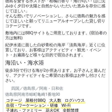
徳島を愛するホストが「柑橘の香り・海の匂い・山に沈
みゆく夕日や太陽と自然からいただいた恵みを存分に感
じてほしい」
そんな想いでリノベーションし、さらに徳島の魅力を感
じてほしいと願ってリニューアルオープンした貸し切り
コテージです。
敷地内にはBBQサイトもご用意しております。(宿泊者の
方は無料)
紀伊水道に面した白砂青松の海岸「淡島海岸」近くに位
置しており、お客様はアクティビティ・観光・イベン
ト・お遍路など様々な目的で宿泊されます。
海沿い・海水浴
徒歩3分で行ける海が2か所あります。お子さんと遊んだ
り、アクティビティをご希望のお客様はお申し付けくだ
さい。
四国／徳島県／阿南・日和佐
徳島県阿南市畭町亀崎1番地90
コテージ
屋根付BBQ
大人数
ログハウス
合宿・ワーケーション・研修
Wi-Fi
子連れ・ファミリー
花火OK
全館禁煙