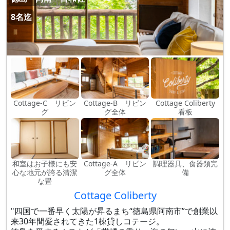
8名迄
Cottage-C リビン
Cottage-B リビン
Cottage Coliberty
グ
グ全体
看板
和室はお子様にも安
Cottage-A リビン
調理器具、食器類完
心な地元が誇る清潔
グ全体
備
な畳
Cottage Coliberty
"四国で一番早く太陽が昇るまち“徳島県阿南市”で創業以
来30年間愛されてきた1棟貸しコテージ。