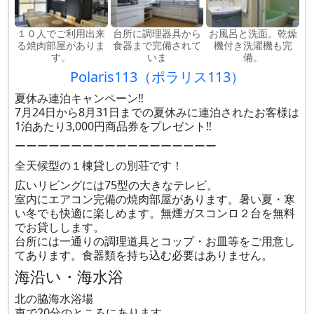
１０人でご利用出来
台所に調理器具から
お風呂と洗面。乾燥
る焼肉部屋がありま
食器まで完備されて
機付き洗濯機も完
す。
いま
備。
Polaris113（ポラリス113）
夏休み連泊キャンペーン‼️
7月24日から8月31日までの夏休みに連泊されたお客様は
1泊あたり3,000円商品券をプレゼント‼️
ーーーーーーーーーーーーーーーーーー
全天候型の１棟貸しの別荘です！
広いリビングには75型の大きなテレビ。
室内にエアコン完備の焼肉部屋があります。暑い夏・寒
い冬でも快適に楽しめます。無煙ガスコンロ２台を無料
でお貸しします。
台所には一通りの調理道具とコップ・お皿等をご用意し
てあります。食器類を持ち込む必要はありません。
海沿い・海水浴
北の脇海水浴場
車で20分のところにあります。