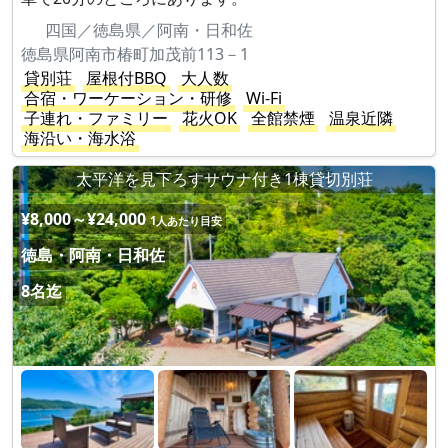
四国／徳島県／阿南・日和佐
徳島県阿南市椿町加茂前113－1
貸別荘
屋根付BBQ
大人数
合宿・ワーケーション・研修
Wi-Fi
子連れ・ファミリー
花火OK
全館禁煙
温泉近隣
海沿い・海水浴
太平洋を見下ろすサウナ付き1棟貸切別荘
¥8,000～¥24,000
1人あたり目安
徳島・阿南・日和佐
8名迄