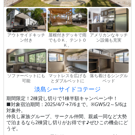
アウトサイドキッチ
屋根付きデッキで雨
アメリカンなキッチ
ン付き
でもＯＫ、テントＯ
ン設備も充実
Ｋ。
ソファーベットにも
マットレスを広げる
落ち着けるシングル
可能
とダブルベットに
ベッド
淡島シーサイドコテージ
期間限定！2棟貸し切りで1棟半額キャンペーン中！
■対象宿泊期間：2025/4/7→7/6まで。※GW5/2～5/6は
対象外。
仲良し家族グループ、サークル仲間、親戚一同など大勢
で泊まるなら2棟貸し切りがお得です♪ぜひこの機会にど
うぞ。