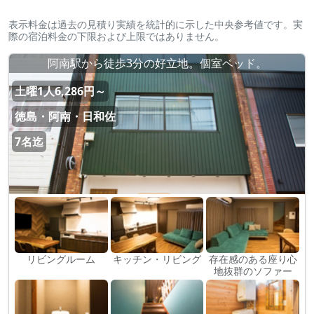
表示料金は過去の見積り実績を統計的に示した中央参考値です。実
際の宿泊料金の下限および上限ではありません。
阿南駅から徒歩3分の好立地。個室ベッド。
土曜1人6,286円～
徳島・阿南・日和佐
7名迄
リビングルーム
キッチン・リビング
存在感のある座り心
地抜群のソファー