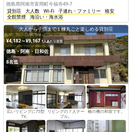
徳島県阿南市富岡町今福寺49-7
貸別荘
大人数
Wi-Fi
子連れ・ファミリー
格安
全館禁煙
海沿い・海水浴
大人から子供まで１棟丸ごと楽しめる貸別荘
¥4,182～¥9,167
1人あたり目安
徳島・阿南・日和佐
8名迄
広いリビングに75型
リビングの７人テー
椿の襖の和室です。
TV。
ブル。