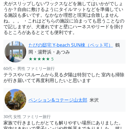
犬がスリップしないワックスなどを施してはいかがでしょ
うか？自由に敷けるようにタイルマットなどを準備してい
る施設も多いです。なかなか理想と現実は合致しません
ね。。。 ・これはどちらの施設に泊まっても思うことなの
で記しますが、犬連れですと壁にハーネスやリードを掛け
るところがあるととても便利です。
たびの邸宅 Y-beach SUN棟（ペット可）
鶴
岡・湯野浜・あつみ
★★★★★ 5
60代～ 男性 ファミリー旅行
テラスやバスルームから見る夕陽は特別でした 室内も掃除
が行き届いてて再度利用したいと思います
ペンション&コテージ山太郎
米沢
30代 女性 ファミリー旅行
家族で行きましたがとても解りやすい場所にありました。
室内はきれいで電子レンジや炊飯器までありました。 嬉し