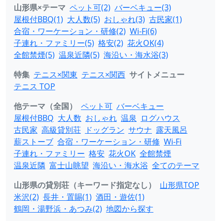
山形県×テーマ
ペット可(2)
バーベキュー(3)
屋根付BBQ(1)
大人数(5)
おしゃれ(3)
古民家(1)
合宿・ワーケーション・研修(2)
Wi-Fi(6)
子連れ・ファミリー(5)
格安(2)
花火OK(4)
全館禁煙(5)
温泉近隣(5)
海沿い・海水浴(3)
特集
テニス×関東
テニス×関西
サイトメニュー
テニス TOP
他テーマ（全国）
ペット可
バーベキュー
屋根付BBQ
大人数
おしゃれ
温泉
ログハウス
古民家
高級貸別荘
ドッグラン
サウナ
露天風呂
薪ストーブ
合宿・ワーケーション・研修
Wi-Fi
子連れ・ファミリー
格安
花火OK
全館禁煙
温泉近隣
富士山眺望
海沿い・海水浴
全てのテーマ
山形県の貸別荘（キーワード指定なし）
山形県TOP
米沢(2)
長井・置賜(1)
酒田・遊佐(1)
鶴岡・湯野浜・あつみ(2)
地図から探す