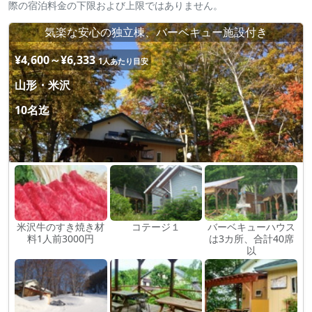
際の宿泊料金の下限および上限ではありません。
気楽な安心の独立棟、バーベキュー施設付き
¥4,600～¥6,333
1人あたり目安
山形・米沢
10名迄
米沢牛のすき焼き材
コテージ１
バーベキューハウス
料1人前3000円
は3カ所、合計40席
以