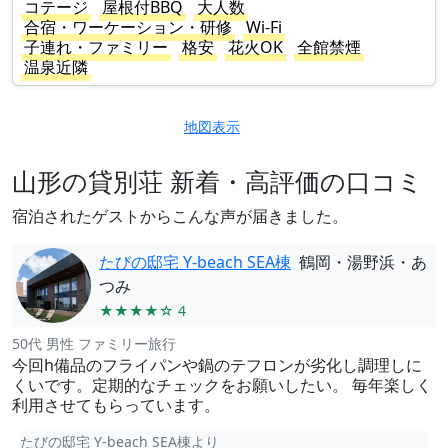
コテージ
屋根付BBQ
大人数
合宿・ワーケーション・研修
Wi-Fi
子連れ・ファミリー
格安
花火OK
全館禁煙
温泉近隣
地図表示
山形の貸別荘 新着・高評価の口コミ
宿泊されたゲストからこんな声が届きました。
たびの邸宅 Y-beach SEA棟
鶴岡・湯野浜・あ
つみ
★★★★☆ 4
50代 男性 ファミリー旅行
今回h備品のフライパンや鍋のテフロンが劣化し調理しに
くいです。定期的なチェックをお願いしたい。 毎年楽しく
利用させてもらっています。
たびの邸宅 Y-beach SEA棟より