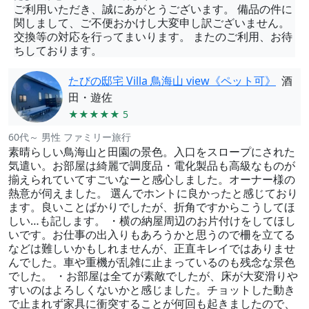
ご利用いただき、誠にあがとうございます。 備品の件に
関しまして、ご不便おかけし大変申し訳ございません。
交換等の対応を行ってまいります。 またのご利用、お待
ちしております。
たびの邸宅 Villa 鳥海山 view《ペット可》
酒
田・遊佐
★★★★★ 5
60代～ 男性 ファミリー旅行
素晴らしい鳥海山と田園の景色。入口をスロープにされた
気遣い。お部屋は綺麗で調度品・電化製品も高級なものが
揃えられていてすごいなーと感心しました。オーナー様の
熱意が伺えました。 選んでホントに良かったと感じており
ます。良いことばかりでしたが、折角ですからこうしてほ
しい…も記します。 ・横の納屋周辺のお片付けをしてほし
いです。お仕事の出入りもあろうかと思うので柵を立てる
などは難しいかもしれませんが、正直キレイではありませ
んでした。車や重機が乱雑に止まっているのも残念な景色
でした。 ・お部屋は全てが素敵でしたが、床が大変滑りや
すいのはよろしくないかと感じました。チョットした動き
で止まれず家具に衝突することが何回も起きましたので、