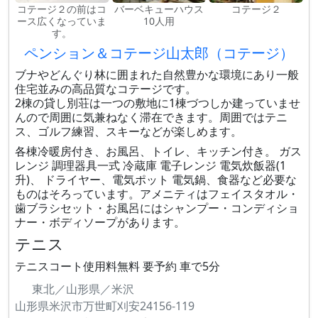
コテージ２の前はコ
バーベキューハウス
コテージ２
ース広くなっていま
10人用
す。
ペンション＆コテージ山太郎（コテージ）
ブナやどんぐり林に囲まれた自然豊かな環境にあり一般
住宅並みの高品質なコテージです。
2棟の貸し別荘は一つの敷地に1棟づつしか建っていませ
んので周囲に気兼ねなく滞在できます。周囲ではテニ
ス、ゴルフ練習、スキーなどが楽しめます。
各棟冷暖房付き、お風呂、トイレ、キッチン付き。 ガス
レンジ 調理器具一式 冷蔵庫 電子レンジ 電気炊飯器(1
升)、 ドライヤー、電気ポット 電気鍋、食器など必要な
ものはそろっています。アメニティはフェイスタオル・
歯ブラシセット・お風呂にはシャンプー・コンディショ
ナー・ボディソープがあります。
テニス
テニスコート使用料無料 要予約 車で5分
東北／山形県／米沢
山形県米沢市万世町刈安24156-119