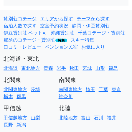
貸別荘コテージ
エリアから探す
テーマから探す
宿泊人数で探す
空室予約状況
静岡・伊豆貸別荘
伊豆貸別荘 ペット可
沖縄貸別荘
千葉コテージ・貸別荘
那須のコテージ・貸別荘
スキー特集
特集
口コミ・レビュー
ペンション民宿
お気に入り
北海道・東北
北海道
東北地方
青森
岩手
秋田
宮城
山形
福島
北関東
南関東
北関東地方
茨城
南関東地方
埼玉
千葉
東京
栃木
群馬
神奈川
甲信越
北陸
甲信越地方
山梨
北陸地方
富山
石川
福井
長野
新潟