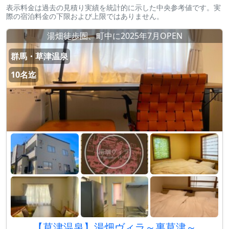
表示料金は過去の見積り実績を統計的に示した中央参考値です。実
際の宿泊料金の下限および上限ではありません。
湯畑徒歩圏、町中に2025年7月OPEN
群馬・草津温泉
10名迄
【草津温泉】湯畑ヴィラ～裏草津～