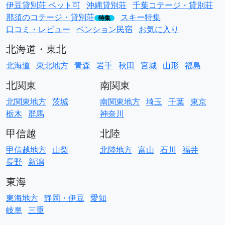
伊豆貸別荘 ペット可
沖縄貸別荘
千葉コテージ・貸別荘
那須のコテージ・貸別荘
スキー特集
特集
口コミ・レビュー
ペンション民宿
お気に入り
北海道・東北
北海道
東北地方
青森
岩手
秋田
宮城
山形
福島
北関東
南関東
北関東地方
茨城
南関東地方
埼玉
千葉
東京
栃木
群馬
神奈川
甲信越
北陸
甲信越地方
山梨
北陸地方
富山
石川
福井
長野
新潟
東海
東海地方
静岡・伊豆
愛知
岐阜
三重