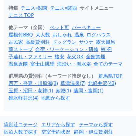
特集
テニス×関東
テニス×関西
サイトメニュー
テニス TOP
他テーマ（全国）
ペット可
バーベキュー
屋根付BBQ
大人数
おしゃれ
温泉
ログハウス
古民家
高級貸別荘
ドッグラン
サウナ
露天風呂
薪ストーブ
合宿・ワーケーション・研修
Wi-Fi
子連れ・ファミリー
格安
花火OK
全館禁煙
温泉近隣
富士山眺望
海沿い・海水浴
全てのテーマ
群馬県の貸別荘（キーワード指定なし）
群馬県TOP
四万・吾妻・川原湯(3)
草津温泉(7)
北軽井沢(43)
玉原・沼田・老神(1)
赤城(1)
藤岡・富岡(1)
碓氷軽井沢(4)
地図から探す
貸別荘コテージ
エリアから探す
テーマから探す
宿泊人数で探す
空室予約状況
静岡・伊豆貸別荘