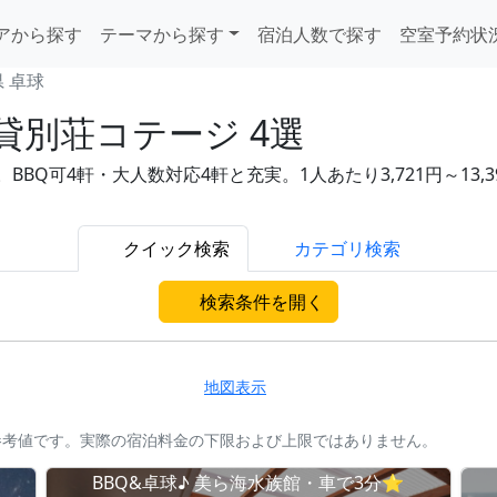
アから探す
テーマから探す
宿泊人数で探す
空室予約状
 卓球
貸別荘コテージ 4選
BQ可4軒・大人数対応4軒と充実。1人あたり3,721円～13
クイック検索
カテゴリ検索
検索条件を開く
地図表示
参考値です。実際の宿泊料金の下限および上限ではありません。
BBQ&卓球♪ 美ら海水族館・車で3分⭐︎