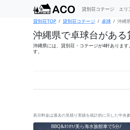
貸別荘コテージ
エリ
貸別荘TOP
貸別荘コテージ
卓球
沖縄県
沖縄県で卓球台がある
沖縄県には、貸別荘・コテージが4軒あります。B
す。
表示料金は過去の見積り実績を統計的に示した中央
BBQ&ｶﾗｵｹ/美ら海水族館車で5分/