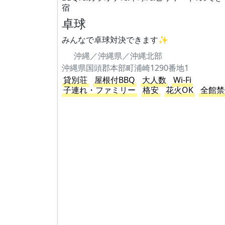
宿
卓球
みんなで卓球対決できます✨
沖縄／沖縄県／沖縄北部
沖縄県国頭郡本部町浦崎1290番地1
貸別荘
屋根付BBQ
大人数
Wi-Fi
子連れ・ファミリー
格安
花火OK
全館禁