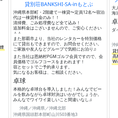
貸別荘BANKSHI-SA-inもとぶ
大
沖縄県本部町・2階建て一棟貸〜定員12名〜宿泊
海
代は一棟貸料金のみ！！
清掃費、ごみ処理費など全て込み！
追加料金はございませんので、ご安心ください
ダ
＾＾
また那覇市より、当社のレンタカーを特別価格
にて貸出もできますので、お問合せください。
沖
煙
ご家族や友人などグループで気軽にお泊り♫
貸
高
また当社は恩納村PGMゴルフ会員ですので、会
Wi
員価格でゴルフコースをまわれます！
宿とセットでご予約承ります。
気になるお客様は、ご相談ください。
卓球
本格的な卓球台を導入しました！みんなでビー
ルを飲みながら卓球対決はいかがでしょうか。
みんなでワイワイ楽しいこと間違いなし♫
沖縄／沖縄県／沖縄北部
沖縄県国頭郡本部町山川503番地3