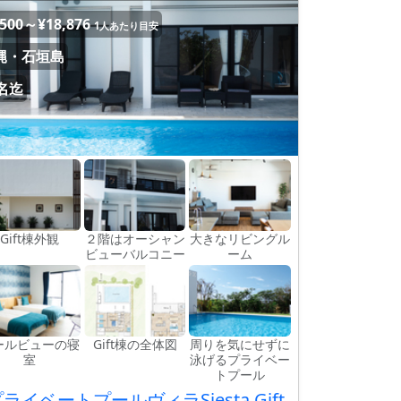
,500～¥18,876
1人あたり目安
縄・石垣島
5名迄
Gift棟外観
２階はオーシャン
大きなリビングル
ビューバルコニー
ーム
ールビューの寝
Gift棟の全体図
周りを気にせずに
室
泳げるプライベー
トプール
ライベートプールヴィラSiesta Gift