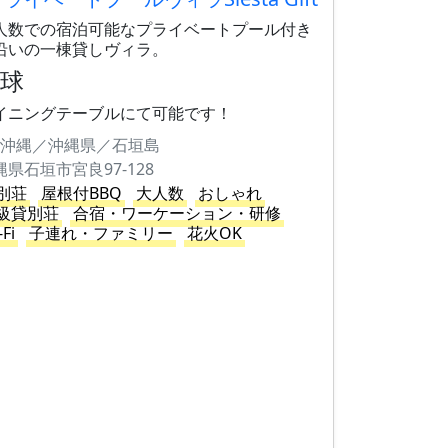
人数での宿泊可能なプライベートプール付き
沿いの一棟貸しヴィラ。
卓球
イニングテーブルにて可能です！
沖縄／沖縄県／石垣島
縄県石垣市宮良97-128
別荘
屋根付BBQ
大人数
おしゃれ
級貸別荘
合宿・ワーケーション・研修
-Fi
子連れ・ファミリー
花火OK