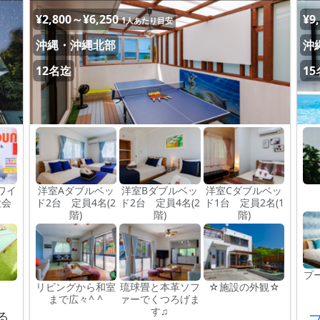
¥2,800～¥6,250
¥9
1人あたり目安
沖縄・沖縄北部
沖
12名迄
1
ワイ
洋室Aダブルベッ
洋室Bダブルベッ
洋室Cダブルベッ
大会
ド2台 定員4名(2
ド2台 定員4名(2
ド1台 定員2名(1
階)
階)
階)
プ
リビングから和室
琉球畳と本革ソフ
☆施設の外観☆
まで広々^ ^
ァーでくつろげま
す♫
る
プ