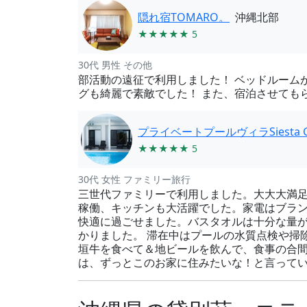
隠れ宿TOMARO。
沖縄北部
★★★★★ 5
30代 男性 その他
部活動の遠征で利用しました！ ベッドルーム
グも綺麗で素敵でした！ また、宿泊させても
プライベートプールヴィラSiesta Gi
★★★★★ 5
30代 女性 ファミリー旅行
三世代ファミリーで利用しました。大大大満足
稼働、キッチンも大活躍でした。家電はブラ
快適に過ごせました。バスタオルは十分な量
かりました。 滞在中はプールの水質点検や掃
垣牛を食べて＆地ビールを飲んで、食事の合
は、ずっとこのお家に住みたいな！と言ってい