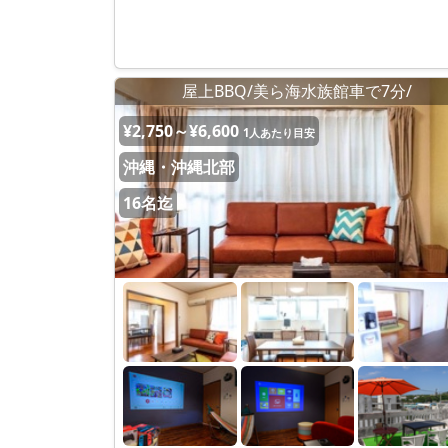
屋上BBQ/美ら海水族館車で7分/
¥2,750～¥6,600
1人あたり目安
沖縄・沖縄北部
16名迄