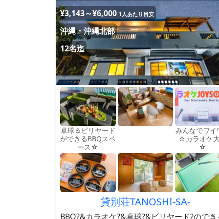
¥3,143～¥6,000
1人あたり目安
沖縄・沖縄北部
12名迄
卓球＆ビリヤード
みんなでワイ
ができるBBQスペ
☆カラオケ
ース☆
☆
貸別荘TANOSHI-SA-
BBQ?&カラオケ?&卓球?&ビリヤード?のでき