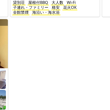
貸別荘
屋根付BBQ
大人数
Wi-Fi
子連れ・ファミリー
格安
花火OK
全館禁煙
海沿い・海水浴