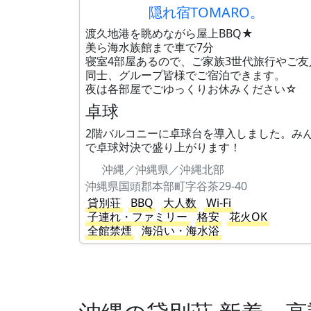
隠れ宿TOMARO。
渡久地港を眺めながら屋上BBQ★
美ら海水族館まで車で7分
寝室4部屋あるので、ご家族3世代旅行やご友
同士、グループ皆様でご宿泊できます。
夜は各部屋でごゆっくりお休みください☆
卓球
2階バルコニーに卓球台を導入しました。み
で卓球対決で盛り上がります！
沖縄／沖縄県／沖縄北部
沖縄県国頭郡本部町字谷茶29-40
貸別荘
BBQ
大人数
Wi-Fi
子連れ・ファミリー
格安
花火OK
全館禁煙
海沿い・海水浴